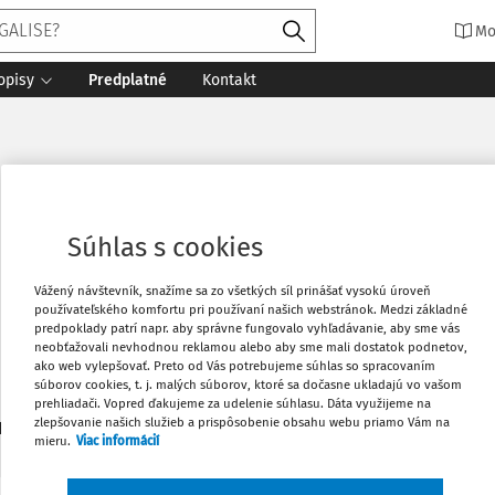
Mo
opisy
Predplatné
Kontakt
Súhlas s cookies
Vážený návštevník, snažíme sa zo všetkých síl prinášať vysokú úroveň
používateľského komfortu pri používaní našich webstránok. Medzi základné
predpoklady patrí napr. aby správne fungovalo vyhľadávanie, aby sme vás
neobťažovali nevhodnou reklamou alebo aby sme mali dostatok podnetov,
ako web vylepšovať. Preto od Vás potrebujeme súhlas so spracovaním
 Najvyššieho súdu Slovenskej republiky
súborov cookies, t. j. malých súborov, ktoré sa dočasne ukladajú vo vašom
prehliadači. Vopred ďakujeme za udelenie súhlasu. Dáta využijeme na
zlepšovanie našich služieb a prispôsobenie obsahu webu priamo Vám na
1
daných dokumentov:
Zoradiť
mieru.
Viac informácií