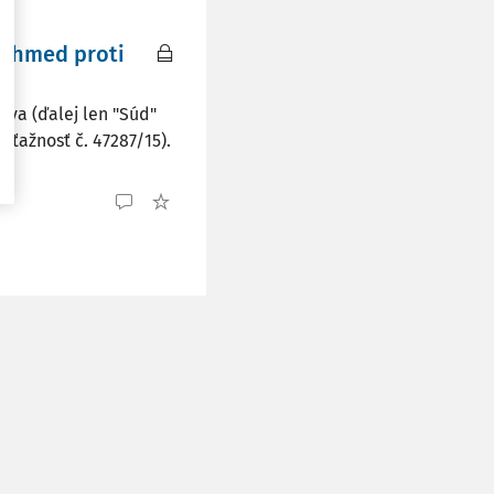
 Ahmed proti
va (ďalej len "Súd"
sťažnosť č. 47287/15).