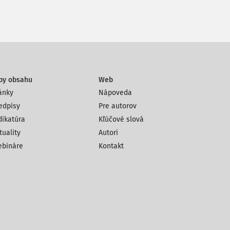
py obsahu
Web
ánky
Nápoveda
edpisy
Pre autorov
dikatúra
Kľúčové slová
tuality
Autori
bináre
Kontakt