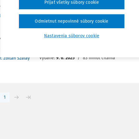
Prijať všetky súbory cookie
Y
dok Európskeho súdu pre ľudské práva - Ilias a
Odmietnut nepovinné súbory cookie
rsku
. novembra 2019 Veľká komora Európskeho súdu pre ľudské prá
Nastavenia súborov cookie
"ESĽP") vydala rozsudok vo veci Ilias a Ahmed proti Maďarsku (
..
Vydané:
9. 6. 2025
/
83 minút čítania
r. Zoltán Szalay
1