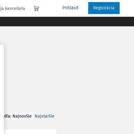
Prihlásiť
Registrácia
ja kancelária
 podľa
:
Najnovšie
Najstaršie