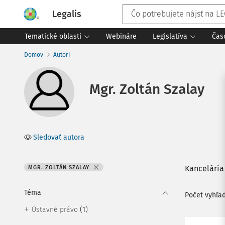
Legalis
Tematické oblasti
Webináre
Legislatíva
Čas
Domov
Autori
Mgr. Zoltán Szalay
Sledovať autora
Kancelária
MGR. ZOLTÁN SZALAY
Téma
Počet vyhľa
(1)
Ústavné právo