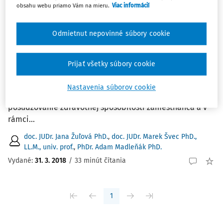
Najnovšie
Najstaršie
obsahu webu priamo Vám na mieru.
Viac informácií
ČLÁNKY
Odmietnut nepovinné súbory cookie
Účasť zamestnanca na štrajku ako
prekážka v práci.
Prijať všetky súbory cookie
Účasť zamestnanca na štrajku ako prekážka v práci.
Príspevok bol spracovaný v rámci riešenia grantového
Nastavenia súborov cookie
projektu APVV-16-0002 Duševné zdravie na pracovisku a
posudzovanie zdravotnej spôsobilosti zamestnanca a v
rámci...
doc. JUDr. Jana Žuľová PhD.
,
doc. JUDr. Marek Švec PhD.,
LL.M., univ. prof.
,
PhDr. Adam Madleňák PhD.
Vydané:
31. 3. 2018
/
33 minút čítania
1