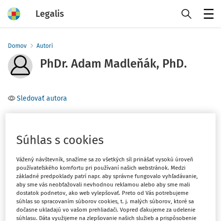
Legalis
Menu
Domov
Autori
PhDr. Adam Madleňák, PhD.
Sledovať autora
Téma
(1)
Pracovné právo
Súhlas s cookies
Vážený návštevník, snažíme sa zo všetkých síl prinášať vysokú úroveň
Filter
používateľského komfortu pri používaní našich webstránok. Medzi
základné predpoklady patrí napr. aby správne fungovalo vyhľadávanie,
aby sme vás neobťažovali nevhodnou reklamou alebo aby sme mali
dostatok podnetov, ako web vylepšovať. Preto od Vás potrebujeme
1
Počet vyhľadaných dokumentov:
súhlas so spracovaním súborov cookies, t. j. malých súborov, ktoré sa
dočasne ukladajú vo vašom prehliadači. Vopred ďakujeme za udelenie
Zoradiť podľa
:
súhlasu. Dáta využijeme na zlepšovanie našich služieb a prispôsobenie