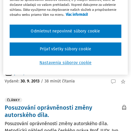
Najnovšie
Najstaršie
dočasne ukladajú vo vašom prehliadači. Vopred ďakujeme za udelenie
súhlasu. Dáta využijeme na zlepšovanie našich služieb a prispôsobenie
obsahu webu priamo Vám na mieru.
Viac informácií
ČLÁNKY
Souhlas, nebo licenční závazek?
Odmietnut nepovinné súbory cookie
Souhlas, nebo licenční závazek? Prof. JUDr. Ivo Telec CSc.
vedoucí katedry občanského práva a pracovního práva
Právnické fakulty Univerzity Palackého v Olomouci; e-
Prijať všetky súbory cookie
mail: Ivo.Telec@upol.cz. TELEC, I.: Souhlas, nebo
licenční...
Nastavenia súborov cookie
prof. JUDr. Ivo Telec CSc.
Vydané:
30. 9. 2013
/
38 minút čítania
ČLÁNKY
Posuzování oprávněnosti změny
autorského díla.
Posuzování oprávněnosti změny autorského díla.
Metodický náhled podle českého práva Prof. JUDr. Ivo