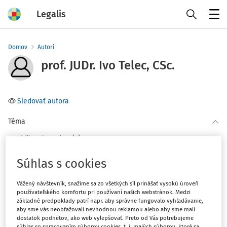
Legalis
Menu
Domov
Autori
prof. JUDr. Ivo Telec, CSc.
Sledovať autora
Téma
(2)
Občianske právo
Súhlas s cookies
Filter
Vážený návštevník, snažíme sa zo všetkých síl prinášať vysokú úroveň
používateľského komfortu pri používaní našich webstránok. Medzi
2
Počet vyhľadaných dokumentov:
základné predpoklady patrí napr. aby správne fungovalo vyhľadávanie,
aby sme vás neobťažovali nevhodnou reklamou alebo aby sme mali
Zoradiť podľa
:
dostatok podnetov, ako web vylepšovať. Preto od Vás potrebujeme
súhlas so spracovaním súborov cookies, t. j. malých súborov, ktoré sa