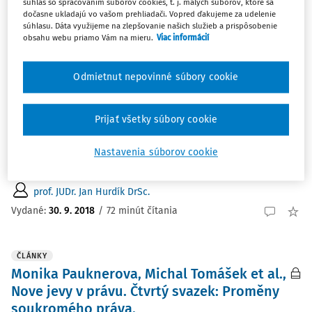
súhlas so spracovaním súborov cookies, t. j. malých súborov, ktoré sa
Najnovšie
Najstaršie
dočasne ukladajú vo vašom prehliadači. Vopred ďakujeme za udelenie
súhlasu. Dáta využijeme na zlepšovanie našich služieb a prispôsobenie
obsahu webu priamo Vám na mieru.
Viac informácií
ČLÁNKY
Sociální normy soukromého práva a jejich
místo ve struktuře soukromého práva.
Odmietnut nepovinné súbory cookie
Sociální normy soukromého práva a jejich místo ve
struktuře soukromého práva. Příspěvek vznikl v rámci
Prijať všetky súbory cookie
řešení projektu APVV č. APVV-14-0061 Rozširovanie
sociálnej funkcie slovenského súkromného práva pri
Nastavenia súborov cookie
uplatňovaní zásad...
prof. JUDr. Jan Hurdík DrSc.
Vydané:
30. 9. 2018
/
72 minút čítania
ČLÁNKY
Monika Pauknerova, Michal Tomášek et al.,
Nove jevy v právu. Čtvrtý svazek: Proměny
soukromého práva.