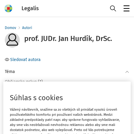
Legalis
Menu
Domov
Autori
prof. JUDr. Jan Hurdík, DrSc.
Sledovať autora
Téma
(1)
Občianske právo
Súhlas s cookies
Filter
Vážený návštevník, snažíme sa zo všetkých síl prinášať vysokú úroveň
používateľského komfortu pri používaní našich webstránok. Medzi
2
Počet vyhľadaných dokumentov:
základné predpoklady patrí napr. aby správne fungovalo vyhľadávanie,
aby sme vás neobťažovali nevhodnou reklamou alebo aby sme mali
Zoradiť podľa
:
dostatok podnetov, ako web vylepšovať. Preto od Vás potrebujeme