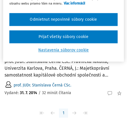
Najnovšie
Najstaršie
obsahu webu priamo Vám na mieru.
Viac informácií
ČLÁNKY
Odmietnut nepovinné súbory cookie
Majetkoprávní samostatnost kapitálové
obchodní společnosti a vybrané aspekty
Prijať všetky súbory cookie
ochrany jejích věřitelů
Majetkoprávní samostatnost kapitálové obchodní
Nastavenia súborov cookie
společnosti a vybrané aspekty ochrany jejích věřitelů
prof. JUDr. Stanislava Černá CSc. Právnická fakulta,
Univerzita Karlova, Praha. ČERNÁ, J.: Majetkoprávní
samostatnost kapitálové obchodní společnosti a...
prof. JUDr. Stanislava Černá CSc.
Vydané:
31. 7. 2014
/
32 minút čítania
1