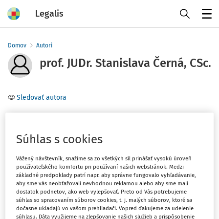
Legalis
Menu
Domov
Autori
prof. JUDr. Stanislava Černá, CSc.
Sledovať autora
Téma
(1)
Obchodné právo
Súhlas s cookies
Vážený návštevník, snažíme sa zo všetkých síl prinášať vysokú úroveň
Filter
používateľského komfortu pri používaní našich webstránok. Medzi
základné predpoklady patrí napr. aby správne fungovalo vyhľadávanie,
aby sme vás neobťažovali nevhodnou reklamou alebo aby sme mali
1
dostatok podnetov, ako web vylepšovať. Preto od Vás potrebujeme
Počet vyhľadaných dokumentov:
súhlas so spracovaním súborov cookies, t. j. malých súborov, ktoré sa
dočasne ukladajú vo vašom prehliadači. Vopred ďakujeme za udelenie
Zoradiť podľa
:
súhlasu. Dáta využijeme na zlepšovanie našich služieb a prispôsobenie