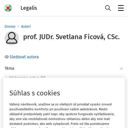
Legalis
Menu
Domov
Autori
prof. JUDr. Svetlana Ficová, CSc.
Sledovať autora
Téma
(1)
Občianske právo
Súhlas s cookies
Filter
Vážený návštevník, snažíme sa zo všetkých síl prinášať vysokú úroveň
používateľského komfortu pri používaní našich webstránok. Medzi
2
Počet vyhľadaných dokumentov:
základné predpoklady patrí napr. aby správne fungovalo vyhľadávanie,
aby sme vás neobťažovali nevhodnou reklamou alebo aby sme mali
Zoradiť podľa
:
dostatok podnetov, ako web vylepšovať. Preto od Vás potrebujeme