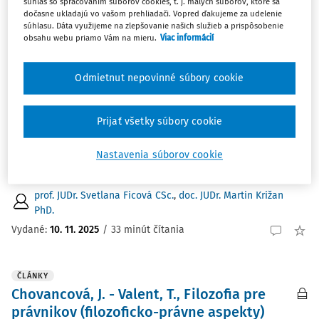
súhlas so spracovaním súborov cookies, t. j. malých súborov, ktoré sa
Najnovšie
Najstaršie
dočasne ukladajú vo vašom prehliadači. Vopred ďakujeme za udelenie
súhlasu. Dáta využijeme na zlepšovanie našich služieb a prispôsobenie
obsahu webu priamo Vám na mieru.
Viac informácií
ČLÁNKY
Žaloby na ochranu kolektívnych záujmov
Odmietnut nepovinné súbory cookie
spotrebiteľov
Hoci je zákon o žalobách na ochranu kolektívnych
záujmov spotrebiteľov účinný už viac ako dva roky,
Prijať všetky súbory cookie
nebola zatiaľ podaná ani jedna žaloba o vydanie
nápravného opatrenia. Reálne teda neexistujú žiadne
Nastavenia súborov cookie
súdne rozhodnutia, ktoré by pomáhali pri interpretácii ...
prof. JUDr. Svetlana Ficová CSc.
,
doc. JUDr. Martin Križan
PhD.
Vydané:
10. 11. 2025
/
33 minút čítania
ČLÁNKY
Chovancová, J. - Valent, T., Filozofia pre
právnikov (filozoficko-právne aspekty)