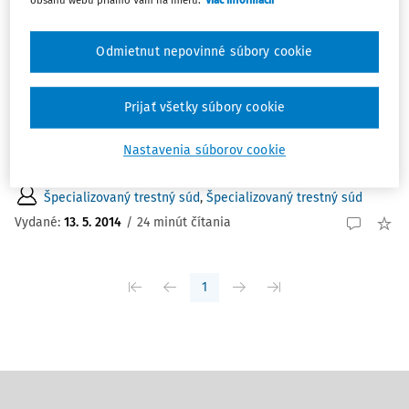
ČLÁNKY
Trestný čin podplácania. Uloženie
Odmietnut nepovinné súbory cookie
peňažného trestu popri inom treste
ZSP 8/2018 Trestný čin podplácania Uloženie
Prijať všetky súbory cookie
peňažného trestu popri inom treste § 333 ods. 1
Trestného zákona § 56 ods. 1 a 2 Trestného zákona I.
Nastavenia súborov cookie
Prijatie účelovo v...
Špecializovaný trestný súd
,
Špecializovaný trestný súd
Vydané:
13. 5. 2014
/
24 minút čítania
1