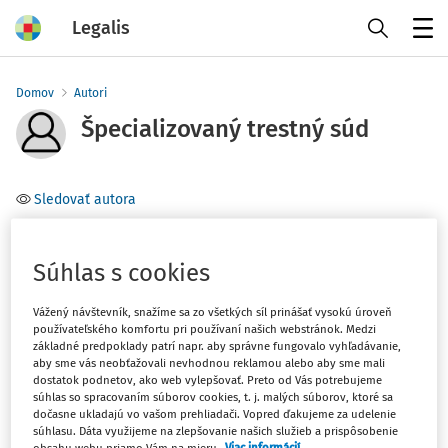
Legalis
Menu
Domov
Autori
Špecializovaný trestný súd
Sledovať autora
Téma
Súhlas s cookies
Filter
Vážený návštevník, snažíme sa zo všetkých síl prinášať vysokú úroveň
používateľského komfortu pri používaní našich webstránok. Medzi
základné predpoklady patrí napr. aby správne fungovalo vyhľadávanie,
1
Počet vyhľadaných dokumentov:
aby sme vás neobťažovali nevhodnou reklamou alebo aby sme mali
dostatok podnetov, ako web vylepšovať. Preto od Vás potrebujeme
Zoradiť podľa
:
súhlas so spracovaním súborov cookies, t. j. malých súborov, ktoré sa
dočasne ukladajú vo vašom prehliadači. Vopred ďakujeme za udelenie
Najnovšie
Najstaršie
súhlasu. Dáta využijeme na zlepšovanie našich služieb a prispôsobenie
obsahu webu priamo Vám na mieru.
Viac informácií