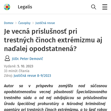
Legalis
Menu
Domov
Časopisy
Justičná revue
Je vecná príslušnosť pri
trestných činoch extrémizmu aj
naďalej opodstatnená?
JUDr. Peter Demovič
Vydané
:
5. 10. 2023
33 minút čítania
Zdroj
:
Justičná revue 8-9/2023
Autor sa v príspevku zamýšľa nad súčasnou
opodstatnenosťou vecnej pôsobnosti
Špecializovaného
trestného súdu a od nej odvíjajúcou sa príslušnosťou
Úradu špeciálnej prokuratúry a Národnej kriminálnej
agentúry pri trestných činoch
extrémizmu, a to šesť rokov