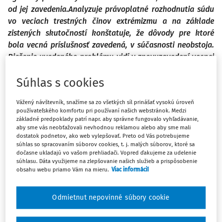
od jej zavedenia.Analyzuje právoplatné rozhodnutia
súdu
vo veciach trestných činov extrémizmu a na základe
zistených skutočností
konštatuje, že dôvody pre ktoré
bola vecná príslušnosť zavedená, v súčasnosti
neobstoja.
Riešenie uvedeného problému vidí v znovuzavedení vecnej
príslušnosti
všeobecných súdov s možnými alternatívami v
Súhlas s cookies
príslušnosti policajných
útvarov na odhaľovanie,
objasňovanie a vyšetrovanie trestných činov extrémizmu.
Vážený návštevník, snažíme sa zo všetkých síl prinášať vysokú úroveň
používateľského komfortu pri používaní našich webstránok. Medzi
In the article, the author reflects on the current validity of
základné predpoklady patrí napr. aby správne fungovalo vyhľadávanie,
aby sme vás neobťažovali nevhodnou reklamou alebo aby sme mali
the substantive scope of
the Specialized Criminal Court
dostatok podnetov, ako web vylepšovať. Preto od Vás potrebujeme
and the resulting competence of the Office of the
Special
súhlas so spracovaním súborov cookies, t. j. malých súborov, ktoré sa
dočasne ukladajú vo vašom prehliadači. Vopred ďakujeme za udelenie
Prosecutor and the National Criminal Agency in the
súhlasu. Dáta využijeme na zlepšovanie našich služieb a prispôsobenie
criminal acts of extremism,
six years after its introduction.
obsahu webu priamo Vám na mieru.
Viac informácií
It analyses the legal decisions of the court in
cases of
criminal acts of extremism and, based on the established
Odmietnut nepovinné súbory cookie
facts, concludes
that the reasons for which subject matter
jurisdiction was introduced, do not
currently hold. As the