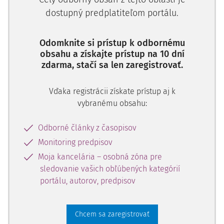
301/2005 Z z. Trestný poriadok v znení neskorších
dostupný predplatiteľom portálu.
predpisov
Odomknite si prístup k odbornému
obsahu a získajte prístup na 10 dní
Úvod
zdarma, stačí sa len zaregistrovať.
Dôvodom zavedenia vecnej pôsobnosti Špecializovaného
trestného súdu (ďalej aj ako "ŠTS") na trestné činy
Vďaka registrácii získate prístup aj k
extrémizmu bola snaha o dostatočne odborné a
vybranému obsahu:
kvalifikované prejednávanie uvedených trestných vecí,
Odborné články z časopisov
ako aj zabezpečenie ich náležitého odhaľovania a
objasňovania zo strany orgánov činných v trestnom
Monitoring predpisov
konaní.
Moja kancelária – osobná zóna pre
sledovanie vašich obľúbených kategórií
V súčasnosti, po šiestich rokoch od jej zavedenia, by bolo
portálu, autorov, predpisov
vhodné zhodnotiť jej súčasnú opodstatnenosť a to najmä s
ohľadom na ohlasy odbornej verejnosti i orgánov činných
v trestnom konaní (ďalej aj ako "OČTK"), volajúcich po jej
Chcem sa zaregistrovať
zmene. Problematickou sa javí skutočnosť, že