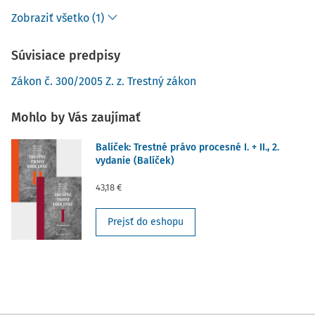
prejavy extrémizmu začali postupne presadzovať aj na
Zobraziť všetko (1)
7)
sociálnych sieťach.
V tejto súvislosti nemožno opomenúť, že práve v roku 2016
Súvisiace predpisy
8)
sa zhmotnili všetky politické ambície strany LSNS
, ktorá
Zákon č. 300/2005 Z. z. Trestný zákon
v parlamentných voľbách dostala približne 210 000
voličských hlasov, čo ju so ziskom 8,04% dostalo
Mohlo by Vás zaujímať
Balíček: Trestné právo procesné I. + II., 2.
vydanie (Balíček)
43,18 €
Prejsť do eshopu