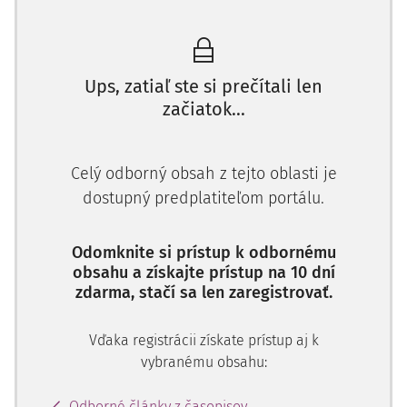
spoločností – COM (2018) 239 v konečnom znení (ďalej len
návrh o digitali­zácii
), a návrh smernice Európskeho
parlamen­tu a Rady, ktorou sa mení smernica (EÚ)
2017/1132, pokiaľ ide o cezhraničné premeny, zlúčenia
Ups, zatiaľ ste si prečítali len
alebo splynutia a rozdelenia – COM (2018) 241 v konečnom
začiatok...
znení (ďalej len ako
návrh o cezhraničnej mobilite
). Text
návrhu o cezhraničnej mobilite pria
Celý odborný obsah z tejto oblasti je
dostupný predplatiteľom portálu.
Odomknite si prístup k odbornému
obsahu a získajte prístup na 10 dní
zdarma, stačí sa len zaregistrovať.
Vďaka registrácii získate prístup aj k
vybranému obsahu:
Odborné články z časopisov