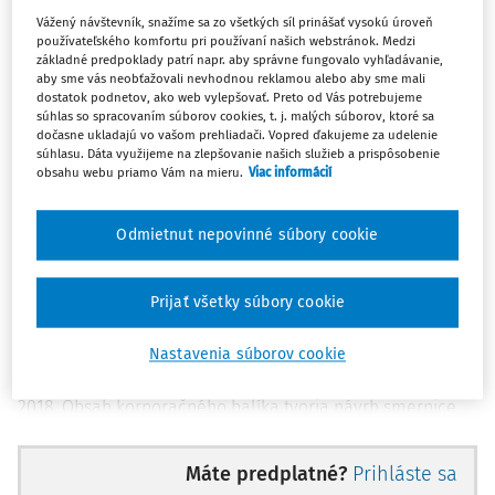
papierov v Madride (
Bolsa di Madrid
) uskutočnil 12. ročník
Vážený návštevník, snažíme sa zo všetkých síl prinášať vysokú úroveň
medzinárodnej vedeckej konferencie
European Company
používateľského komfortu pri používaní našich webstránok. Medzi
1
and Financial Law Review Symposium
.
Konferen­cia
základné predpoklady patrí napr. aby správne fungovalo vyhľadávanie,
aby sme vás neobťažovali nevhodnou reklamou alebo aby sme mali
nadviazala na predchádzajúce ročníky ve­deckých stretnutí
dostatok podnetov, ako web vylepšovať. Preto od Vás potrebujeme
organizovaných jedným z po­predných európskych periodík.
súhlas so spracovaním súborov cookies, t. j. malých súborov, ktoré sa
dočasne ukladajú vo vašom prehliadači. Vopred ďakujeme za udelenie
Periodikum
European Company and Financial Law Review
súhlasu. Dáta využijeme na zlepšovanie našich služieb a prispôsobenie
(ECFR
) sa vo svojej dlhoročnej tradícii zame­riava najmä na
obsahu webu priamo Vám na mieru.
Viac informácií
oblasť práva obchodných spo­ločností, kapitálového i
finančného trhu. Tento ročník bol spoluorganizovaný
Odmietnut nepovinné súbory cookie
španielskym ča­sopisom
Revista de derecho de
Sociedades
, v ktorom sú publikované prevažne vedecké
články z oblasti korporačného práva. Program
Prijať všetky súbory cookie
tohtoročného sympózia bol venovaný tzv. eu­rópskemu
korporačnému balíku (
The European Company Law
Nastavenia súborov cookie
Package
) zverejnenom Európ­skou komisiou dňa 25. apríla
2018. Obsah kor­poračného balíka tvoria návrh smernice
Európ­skeho parlamentu a Rady, ktorou sa mení smer­nica
2
(EÚ) 2017/1132
, pokiaľ ide o používanie digitálnych
Máte predplatné?
Prihláste sa
nástrojov a postupov v rámci práva obchodných