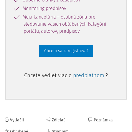
Monitoring predpisov
Moja kancelária – osobná zóna pre
sledovanie vašich obľúbených kategórií
portálu, autorov, predpisov
Chcem sa zaregistrovať
Chcete vedieť viac o
predplatnom
?
Vytlačiť
Zdieľať
Poznámka
Obľúbené
Stiahnuť