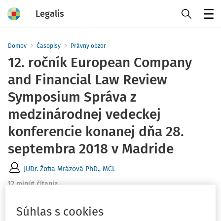
Legalis
Menu
Domov
Časopisy
Právny obzor
12. ročník European Company
and Financial Law Review
Symposium Správa z
medzinárodnej vedeckej
konferencie konanej dňa 28.
septembra 2018 v Madride
JUDr. Žofia Mrázová PhD., MCL
12 minút čítania
Zdroj
:
Právny obzor 5/2019
Súhlas s cookies
Dňa 28. septembra 2018 sa v priestoroch Burzy cenných