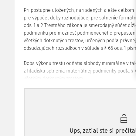
Pri postupne uložených, nariadených a ešte celkom
pre výpočet doby rozhodujúcej pre splnenie formáln
ods. 1 a 2 Trestného zákona je smerodajný súčet dĺž
podmienku pre možnosť podmienečného prepustenia
všetkých dotknutých trestov, určených podľa právnej 
odsudzujúcich rozsudkoch v súlade s § 66 ods. 1 písm
Doba výkonu trestu odňatia slobody minimálne v ta
z hľadiska splnenia materiálnej podmienky podľa § 
všetkým dotknutým trestom
Ups, zatiaľ ste si prečíta