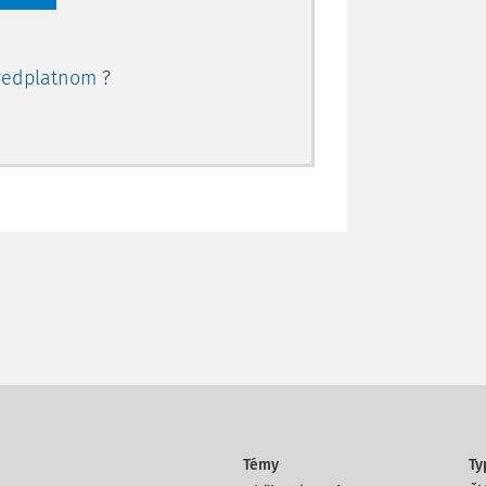
redplatnom
?
Témy
Ty