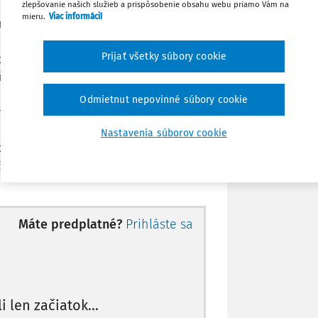
zlepšovanie našich služieb a prispôsobenie obsahu webu priamo Vám na
mieru.
Viac informácií
 nevykonaných trestoch odňatia slobody
Stiahnuť
ej podmienky podľa § 66 ods. 1 a § 67
Prijať všetky súbory cookie
ky týchto trestov a odsúdený musí ako
 vykonať súčet pomerných častí
Poznámka
kvalifikácie skutkov v jednotlivých
Odmietnut nepovinné súbory cookie
. a), b) a § 67 Trestného zákona.
Nastavenia súborov cookie
kto určenej dĺžke je potom posudzovaná
66 ods. 1 Trestného zákona vo vzťahu ku
Máte predplatné?
Prihláste sa
li len začiatok...