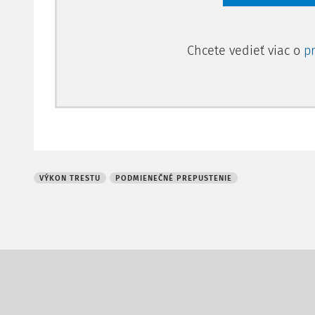
Chcete vedieť viac o
p
VÝKON TRESTU
PODMIENEČNÉ PREPUSTENIE