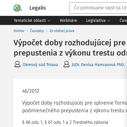
Legalis
Tematické oblasti
Webináre
Legislatíva
Čas
Domov
Časopisy
Zo súdnej praxe
Výpočet doby rozhodujúcej pr
prepustenia z výkonu trestu od
Okresný súd Trnava
JUDr. Denisa Hamranová PhD.
46/2012
Výpočet doby rozhodujúcej pre splnenie for
podmienečného prepustenia z výkonu trestu 
§ 66 ods. 1, § 67 ods. 1 a 2 Trestného zákona