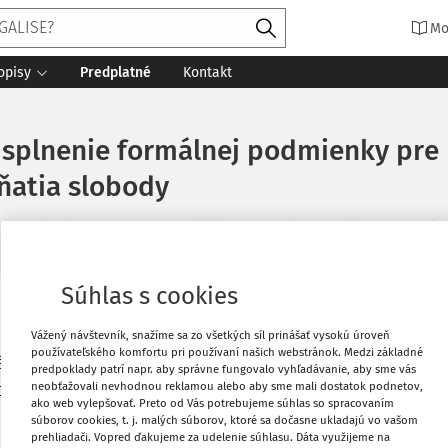
Mo
opisy
Predplatné
Kontakt
e splnenie formálnej podmienky pr
ňatia slobody
Vydané
:
31. 8. 2012
9 minút čítania
Zdroj
:
Zo súdnej praxe 5/2
Súhlas s cookies
Vytlačiť
Vážený návštevník, snažíme sa zo všetkých síl prinášať vysokú úroveň
používateľského komfortu pri používaní našich webstránok. Medzi základné
málnej podmienky pre možnosť
predpoklady patrí napr. aby správne fungovalo vyhľadávanie, aby sme vás
Obľúbené
neobťažovali nevhodnou reklamou alebo aby sme mali dostatok podnetov,
odňatia slobody
ako web vylepšovať. Preto od Vás potrebujeme súhlas so spracovaním
súborov cookies, t. j. malých súborov, ktoré sa dočasne ukladajú vo vašom
prehliadači. Vopred ďakujeme za udelenie súhlasu. Dáta využijeme na
Zdieľať