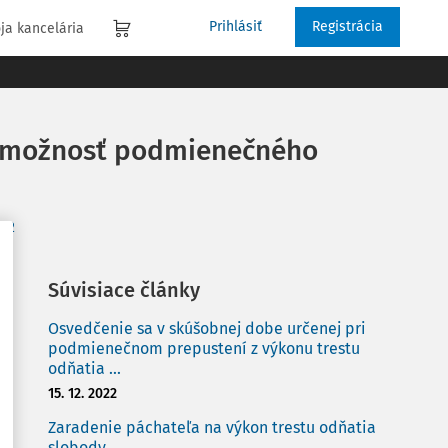
Prihlásiť
Registrácia
ja kancelária
e možnosť podmienečného
012
Súvisiace články
Osvedčenie sa v skúšobnej dobe určenej pri
podmienečnom prepustení z výkonu trestu
odňatia ...
15. 12. 2022
Zaradenie páchateľa na výkon trestu odňatia
slobody