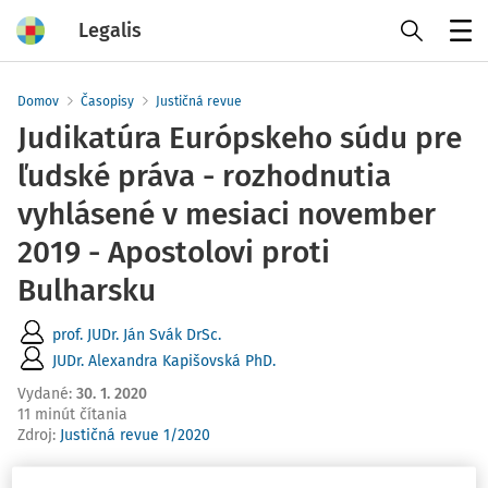
Legalis
Menu
Domov
Časopisy
Justičná revue
Judikatúra Európskeho súdu pre
ľudské práva - rozhodnutia
vyhlásené v mesiaci november
2019 - Apostolovi proti
Bulharsku
prof. JUDr. Ján Svák DrSc.
JUDr. Alexandra Kapišovská PhD.
Vydané
:
30. 1. 2020
11 minút čítania
Zdroj
:
Justičná revue 1/2020
rozs
udok zo 7. novembra 2019 k sťažnosti č. 32644/09 pre