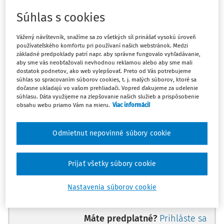
porušenie článku 1 Protokolu č. 1 k Dohovoru (ochrana
Súhlas s cookies
majetku) v kontexte nemožnosti využitia zmrazených
finančných prostriedkov na nákup liekov pre choré dieťa
Vážený návštevník, snažíme sa zo všetkých síl prinášať vysokú úroveň
používateľského komfortu pri používaní našich webstránok. Medzi
Sťažovatelia sú manželia, bulharskí štátni príslušníci, ktorí
základné predpoklady patrí napr. aby správne fungovalo vyhľadávanie,
aby sme vás neobťažovali nevhodnou reklamou alebo aby sme mali
sa narodili v roku 1956 a 1958 a žijú v meste Haskovo v
dostatok podnetov, ako web vylepšovať. Preto od Vás potrebujeme
Bulharsku.
súhlas so spracovaním súborov cookies, t. j. malých súborov, ktoré sa
dočasne ukladajú vo vašom prehliadači. Vopred ďakujeme za udelenie
súhlasu. Dáta využijeme na zlepšovanie našich služieb a prispôsobenie
Prípad sa týka zaistenia ich majetku počas trestného
obsahu webu priamo Vám na mieru.
Viac informácií
konania voči manželovi pre trestný čin v súvislosti s
bankovými účtami a ich sťažnosti, že zaistenie im
Odmietnut nepovinné súbory cookie
skomplikovalo získavanie finančných prostriedkov na lieky
pre ich ťažko chorého syna.
Prijať všetky súbory cookie
V roku 2016 bol sťažovateľ uznaný vinným za poskytovanie
bankových služieb bez bankovej licencie a bol mu uložený
Nastavenia súborov cookie
trest odňatia slobody na jeden rok s podmienečným
odkladom.
Máte predplatné?
Prihláste sa