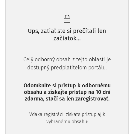
Krátko po vznesení obvinenia proti sťažovateľovi v
novembri 2008 vnútroštátne súdy rozhodli o zaistení
tridsiatich piatich bankových účtov registrovaných na
meno sťažovateľa a troch nehnuteľností s cieľom
Ups, zatiaľ ste si prečítali len
zabezpečiť zaplatenie peňažného trestu alebo výkon
začiatok...
trestu prepadnutia majetku alebo veci, ktorý by mohol byť
v trestnom konaní uložený.
Sťažovateľ podal vo februári 2009 odvolanie
Celý odborný obsah z tejto oblasti je
dostupný predplatiteľom portálu.
Odomknite si prístup k odbornému
obsahu a získajte prístup na 10 dní
zdarma, stačí sa len zaregistrovať.
Vďaka registrácii získate prístup aj k
vybranému obsahu: