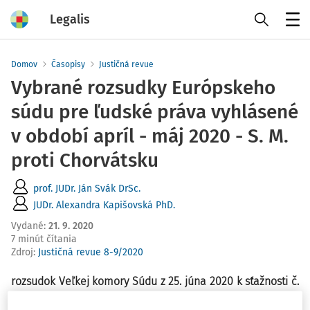
Legalis
Menu
Domov
Časopisy
Justičná revue
Vybrané rozsudky Európskeho
súdu pre ľudské práva vyhlásené
v období apríl - máj 2020 - S. M.
proti Chorvátsku
prof. JUDr. Ján Svák DrSc.
JUDr. Alexandra Kapišovská PhD.
Vydané
:
21. 9. 2020
7 minút čítania
Zdroj
:
Justičná revue 8-9/2020
r
ozsudok Veľkej komory Súdu z 25. júna 2020 k sťažnosti č.
60561/14 pre porušenie článku 4 Dohovoru (zákaz otroctva