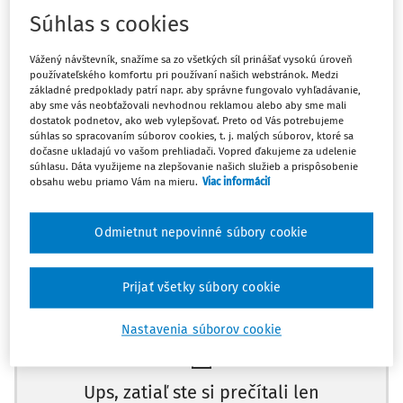
a nútenej práce) v kontexte obchodovania s ľuďmi a
Súhlas s cookies
nútenej prostitúcie
Vážený návštevník, snažíme sa zo všetkých síl prinášať vysokú úroveň
Sťažovateľka je chorvátska štátna príslušníčka, ktorá sa
používateľského komfortu pri používaní našich webstránok. Medzi
narodila v roku 1990 a žije v meste Z.
základné predpoklady patrí napr. aby správne fungovalo vyhľadávanie,
aby sme vás neobťažovali nevhodnou reklamou alebo aby sme mali
dostatok podnetov, ako web vylepšovať. Preto od Vás potrebujeme
V septembri 2012 podala trestné oznámenie, v ktorom
súhlas so spracovaním súborov cookies, t. j. malých súborov, ktoré sa
tvrdila, že istý T. M.ju nútil k prostitúcii niekoľko mesiacov v
dočasne ukladajú vo vašom prehliadači. Vopred ďakujeme za udelenie
súhlasu. Dáta využijeme na zlepšovanie našich služieb a prispôsobenie
roku 2011. Takisto tvrdila, že T. M., bývalý policajt, ju
obsahu webu priamo Vám na mieru.
Viac informácií
pôvodne kontaktoval cez Facebook ako priateľ jej rodičov
a sľuboval jej, že jej pomôže nájsť prácu.
Odmietnut nepovinné súbory cookie
Prijať všetky súbory cookie
Máte predplatné?
Prihláste sa
Nastavenia súborov cookie
Ups, zatiaľ ste si prečítali len