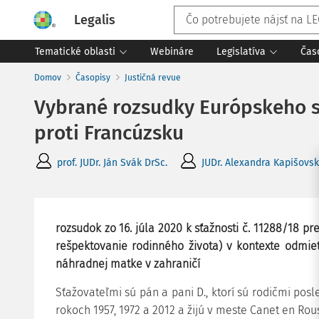
Legalis
Tematické oblasti
Webináre
Legislatíva
Čas
Domov
Časopisy
Justičná revue
Vybrané rozsudky Európskeho sú
proti Francúzsku
prof. JUDr. Ján Svák DrSc.
JUDr. Alexandra Kapišovs
rozsudok zo 16. júla 2020 k sťažnosti č. 11288/18 p
rešpektovanie rodinného života) v kontexte odmie
náhradnej matke v zahraničí
Sťažovateľmi sú pán a pani D., ktorí sú rodičmi posle
rokoch 1957, 1972 a 2012 a žijú v meste Canet en Rou