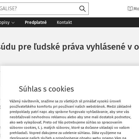
Mo
opisy
Predplatné
Kontakt
du pre ľudské práva vyhlásené v ob
Vydané
:
21. 9. 2020
8 minút čítania
Zdroj
:
Justičná rev
ká PhD.
Súhlas s cookies
Vytlačiť
re porušenie článku 8 Dohovoru (právo na
Vážený návštevník, snažíme sa zo všetkých síl prinášať vysokú úroveň
používateľského komfortu pri používaní našich webstránok. Medzi základné
tn
utia zapísať detaily o narodení dieťaťa
predpoklady patrí napr. aby správne fungovalo vyhľadávanie, aby sme vás
neobťažovali nevhodnou reklamou alebo aby sme mali dostatok podnetov,
Obľúbené
ako web vylepšovať. Preto od Vás potrebujeme súhlas so spracovaním
dnej sťažovateľky, slečny D. Narodili sa v
súborov cookies, t. j. malých súborov, ktoré sa dočasne ukladajú vo vašom
prehliadači. Vopred ďakujeme za udelenie súhlasu. Dáta využijeme na
ssillon vo Francúzsku.
Zdieľať
zlepšovanie našich služieb a prispôsobenie obsahu webu priamo Vám na