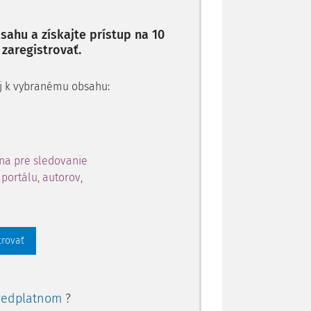
ahu a získajte prístup na 10
 zaregistrovať.
 aj k vybranému obsahu:
na pre sledovanie
portálu, autorov,
trovať
redplatnom
?