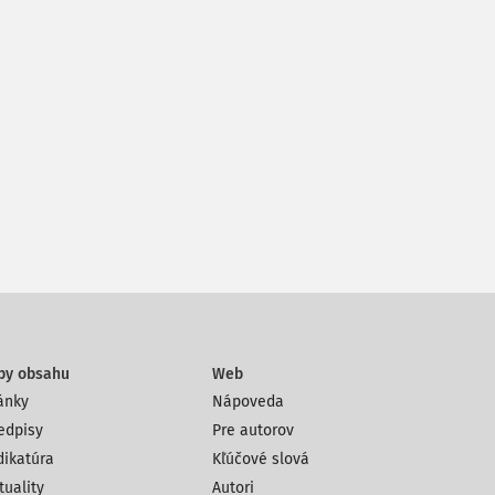
py obsahu
Web
ánky
Nápoveda
edpisy
Pre autorov
dikatúra
Kľúčové slová
tuality
Autori