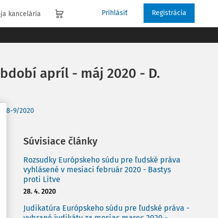
Prihlásiť
Registrácia
ja kancelária
dobí apríl - máj 2020 - D.
ue 8-9/2020
Súvisiace články
Rozsudky Európskeho súdu pre ľudské práva
vyhlásené v mesiaci február 2020 - Bastys
proti Litve
28. 4. 2020
Judikatúra Európskeho súdu pre ľudské práva -
vybrané judikáty za mesiac marec 2020 -