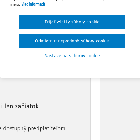
mieru.
Viac informácií
náhradnej matke. Podľa rodného listu
Stiahnuť
ťaťa prví dvaja sťažovatelia. Rodný list
Prijať všetky súbory cookie
Poznámka
 francúzskom veľvyslanectve v Kyjeve o
Odmietnut nepovinné súbory cookie
Nastavenia súborov cookie
Máte predplatné?
Prihláste sa
li len začiatok...
je dostupný predplatiteľom