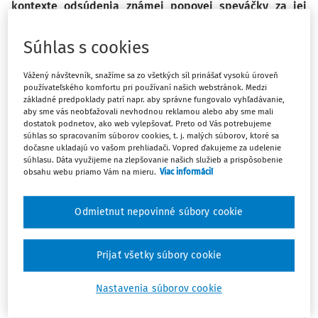
kontexte odsúdenia známej popovej speváčky za jej
verejné vyjadrenia
o Biblii
Súhlas s cookies
Vážený návštevník, snažíme sa zo všetkých síl prinášať vysokú úroveň
používateľského komfortu pri používaní našich webstránok. Medzi
Sťažovateľka je poľská štátna príslušníčka, ktorá sa
základné predpoklady patrí napr. aby správne fungovalo vyhľadávanie,
narodila v roku 1984 a žije v meste Ciechanów v Poľsku. Je
aby sme vás neobťažovali nevhodnou reklamou alebo aby sme mali
dostatok podnetov, ako web vylepšovať. Preto od Vás potrebujeme
populárna speváčka vystupujúca pod umeleckým menom
súhlas so spracovaním súborov cookies, t. j. malých súborov, ktoré sa
Doda.
dočasne ukladajú vo vašom prehliadači. Vopred ďakujeme za udelenie
súhlasu. Dáta využijeme na zlepšovanie našich služieb a prispôsobenie
V auguste 2009 Dziennik, spravodajský webový portál,
obsahu webu priamo Vám na mieru.
Viac informácií
publikoval interview so sťažovateľkou, ktoré bolo v tom
čase zverejnené aj v bulvárnych novinách Super Express s
Odmietnut nepovinné súbory cookie
názvom "Doda: neverím Biblii."
Prijať všetky súbory cookie
Máte predplatné?
Prihláste sa
Nastavenia súborov cookie