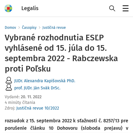
Legalis
Menu
Domov
Časopisy
Justičná revue
Vybrané rozhodnutia ESĽP
vyhlásené od 15. júla do 15.
septembra 2022 - Rabczewska
proti Poľsku
JUDr. Alexandra Kapišovská PhD.
prof. JUDr. Ján Svák DrSc.
Vydané
:
20. 11. 2022
4 minúty čítania
Zdroj
:
Justičná revue 10/2022
rozsudok z 15. septembra 2022 k sťažnosti č. 8257/13 pre
porušenie článku 10 Dohovoru
(sloboda prejavu) v