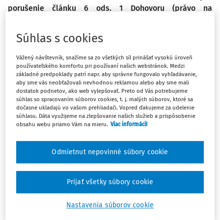
porušenie článku 6 ods. 1 Dohovoru (právo na
spravodlivé súdne konanie) v kontexte nezávislosti
orgánu samosprávy sudcov pri uložení prísnych
Súhlas s cookies
disciplinárnych sankcií sudcovi
Vážený návštevník, snažíme sa zo všetkých síl prinášať vysokú úroveň
používateľského komfortu pri používaní našich webstránok. Medzi
Sťažovateľka je moldavská štátna príslušníčka, ktorá sa narodila v roku
základné predpoklady patrí napr. aby správne fungovalo vyhľadávanie,
1963. Je sudkyňa a žije v Kišiňove v Moldavsku.
aby sme vás neobťažovali nevhodnou reklamou alebo aby sme mali
dostatok podnetov, ako web vylepšovať. Preto od Vás potrebujeme
súhlas so spracovaním súborov cookies, t. j. malých súborov, ktoré sa
V roku 2011 sa proti sťažovateľke začali dve disciplinárne
dočasne ukladajú vo vašom prehliadači. Vopred ďakujeme za udelenie
konania, ktorých výsledkom boli dva prísne postihy. Vo veci
súhlasu. Dáta využijeme na zlepšovanie našich služieb a prispôsobenie
obsahu webu priamo Vám na mieru.
Viac informácií
rozhodoval disciplinárny senát Národnej komisie justičnej
služby (
National Judicial Service Commission
- ďalej len
"CSM").
Odmietnut nepovinné súbory cookie
V prvom konaní disciplinárny senát zistil, že sťažovateľka
nesprávne uplatnila ustanovenia o amnestii na osobu
Prijať všetky súbory cookie
odsúdenú za znásilnenie. V druhom konaní senát rozhodol,
Nastavenia súborov cookie
že sťažovateľka prekročila svoje sudcovské právomoci,
keď zrušila rozhodnutia prokurátora o začatí trestného