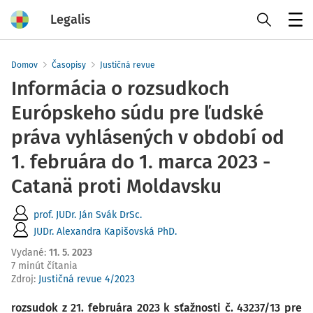
Legalis
Menu
Domov
Časopisy
Justičná revue
Informácia o rozsudkoch
Európskeho súdu pre ľudské
práva vyhlásených v období od
1. februára do 1. marca 2023 -
Catanä proti Moldavsku
prof. JUDr. Ján Svák DrSc.
JUDr. Alexandra Kapišovská PhD.
Vydané
:
11. 5. 2023
7 minút čítania
Zdroj
:
Justičná revue 4/2023
rozsudok z 21. februára 2023 k sťažnosti č. 43237/13 pre