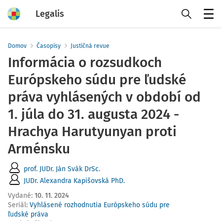
Legalis
Menu
Domov
Časopisy
Justičná revue
Informácia o rozsudkoch
Európskeho súdu pre ľudské
práva vyhlásených v období od
1. júla do 31. augusta 2024 -
Hrachya Harutyunyan proti
Arménsku
prof. JUDr. Ján Svák DrSc.
JUDr. Alexandra Kapišovská PhD.
Vydané
:
10. 11. 2024
Seriál:
Vyhlásené rozhodnutia Európskeho súdu pre
ľudské práva