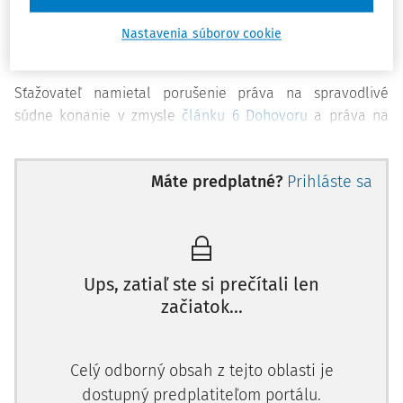
Zamestnávateľ (Elektrická prenosová sústava Arménska
vo vlastníctve Ruska) bol v tom čase monopolným
Nastavenia súborov cookie
dodávateľom elektriny v štáte.
Sťažovateľ namietal porušenie práva na spravodlivé
súdne konanie v zmysle
článku 6 Dohovoru
a práva na
slobodu prejavu v zmysle
článku 10 Dohovoru
. Tvrdil, že
pri oznámení korupcie býva
Máte predplatné?
Prihláste sa
Ups, zatiaľ ste si prečítali len
začiatok...
Celý odborný obsah z tejto oblasti je
dostupný predplatiteľom portálu.