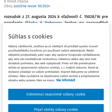
8 minút čítania
Zdroj
:
Justičná revue 10/2024
rozsudok z 27. augusta 2024 k sťažnosti č. 15028/16 pre
porušenie
článku 6 Dohovoru
(právo na spravodlivé
súdne konanie) a
článku 10 Dohovoru
(sloboda prejavu)
v kontexte ochrany oznamovateľov a oznamovania
Súhlas s cookies
protispoločenskej činnosti po skončení zamestnania
Vážený návštevník, snažíme sa zo všetkých síl prinášať vysokú úroveň
používateľského komfortu pri používaní našich webstránok. Medzi
Sťažovateľ je arménsky štátny príslušník, ktorý sa narodil v
základné predpoklady patrí napr. aby správne fungovalo vyhľadávanie,
roku 1953 a žije v Jerevane.
aby sme vás neobťažovali nevhodnou reklamou alebo aby sme mali
dostatok podnetov, ako web vylepšovať. Preto od Vás potrebujeme
V marci 2012 sťažovateľ oznámil manažmentu jeho
súhlas so spracovaním súborov cookies, t. j. malých súborov, ktoré sa
dočasne ukladajú vo vašom prehliadači. Vopred ďakujeme za udelenie
bývalého zamestnávateľa, u ktorého práve ukončil
súhlasu. Dáta využijeme na zlepšovanie našich služieb a prispôsobenie
pracovný pomer, že V. B., zamestnanec, ktorý bol stále v
obsahu webu priamo Vám na mieru.
Viac informácií
tejto spoločnosti zamestnaný, sa dopúšťa trestných činov
korupcie. Neskôr bolo toto oznámenie prezradené aj
Odmietnut nepovinné súbory cookie
tomuto bývalému kolegovi, ktorý na neho podal žalobu za
ohováranie.
Prijať všetky súbory cookie