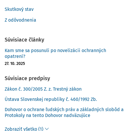
388 ods. 1 Trestného poriadku
Okresnému súdu Lučenec
Skutkový stav
prikázal, aby vec v potrebnom rozsahu znovu prerokoval a
rozhodol.
Z odôvodnenia
Z odôvodnenia
Uznesením Okresného súdu Lučenec zo 14. februára 2023,
Súvisiace články
sp. zn. 22Nt/12/2022, bolo J. J. uložené podľa
§ 73 ods. 1
Kam sme sa posunuli po novelizácii ochranných
Trestného zákona
ochranné psychiatrické liečenie
opatrení?
ústavnou formou
. Krajský súd v Banskej Bystrici
27. 10. 2025
uznesením zo 14. apríla 2023, sp. zn. 5Tos/36/2023,
rozhodol tak, že podľa
§ 193 ods. 1 písm. c) Trestného
Súvisiace predpisy
poriadku
zamietol sťažnosť J. J. podanú proti uzneseniu
Okresného súdu Lučenec, sp. zn. 22Nt/12/2022, zo 14.
Zákon č. 300/2005 Z. z. Trestný zákon
februára 2023 ako nedôvodnú.
Ústava Slovenskej republiky č. 460/1992 Zb.
Proti označenému uzneseni
Dohovor o ochrane ľudských práv a základných slobôd a
Protokoly na tento Dohovor nadväzujúce
Zobraziť všetko (1)