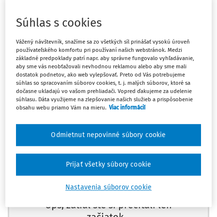
§ 215 ods. 2 písm. e)
,
§ 292
,
§ 293
a
§ 299 ods. 1 Trestného
poriadku
Súhlas s cookies
Vážený návštevník, snažíme sa zo všetkých síl prinášať vysokú úroveň
I. Ochranné liečenie ústavnou formou uložené podľa
§ 73
používateľského komfortu pri používaní našich webstránok. Medzi
ods. 1 Trestného zákona
predstavuje dramatický zásah do
základné predpoklady patrí napr. aby správne fungovalo vyhľadávanie,
aby sme vás neobťažovali nevhodnou reklamou alebo aby sme mali
práva na osobnú slobodu zaručeného najmä
čl. 5 ods. 1
dostatok podnetov, ako web vylepšovať. Preto od Vás potrebujeme
Dohovoru
a
čl. 17 Ústavy Slovenskej republiky
. Rozhodnutie
súhlas so spracovaním súborov cookies, t. j. malých súborov, ktoré sa
o uložení ochranného liečenia ústavnou formou musí byť v
dočasne ukladajú vo vašom prehliadači. Vopred ďakujeme za udelenie
súhlasu. Dáta využijeme na zlepšovanie našich služieb a prispôsobenie
zmysle trestnoprávnej zásady nulla poena sine lege,
obsahu webu priamo Vám na mieru.
Viac informácií
vyjadrenej v
čl. 49 Ústavy SR
a vzťahujúcej sa aj na
uloženie ochranných opatrení, vždy v súlade so zákonom a
Odmietnut nepovinné súbory cookie
na základe zákona. Rozhodnutie súdu o uložení
Máte predplatné?
Prihláste sa
ochranného liečenia podľa
§ 73 ods. 1 Trestného zákona
musí obsahovať posúdenie materiálnych dôvodov na
Prijať všetky súbory cookie
uloženie ochranného liečenia, ktorými sa rozumie
Nastavenia súborov cookie
predovšetkým posúdenie toho, či osoba, ktorej má byť
ochranné opatrenie uložené, spáchala čin inak trestný a
Ups, zatiaľ ste si prečítali len
tento čin má znaky trestného činu podľa
Trestného zákona
.