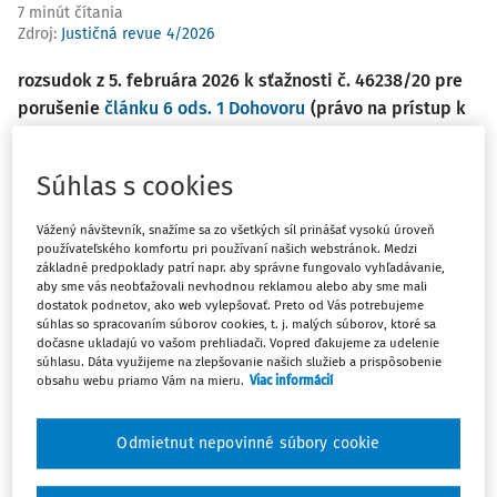
7 minút čítania
Zdroj
:
Justičná revue 4/2026
rozsudok z 5. februára 2026 k sťažnosti č. 46238/20 pre
porušenie
článku 6 ods. 1 Dohovoru
(právo na prístup k
súdu),
článku 8 Dohovoru
(právo na rešpektovanie
súkromného a rodinného života) a
článku 10 Dohovoru
Súhlas s cookies
(právo na slobodu prejavu) v kontexte pozastavenia
výkonu funkcie sudcu
Vážený návštevník, snažíme sa zo všetkých síl prinášať vysokú úroveň
používateľského komfortu pri používaní našich webstránok. Medzi
Sťažovateľka je poľská štátna príslušníčka, ktorá sa
základné predpoklady patrí napr. aby správne fungovalo vyhľadávanie,
aby sme vás neobťažovali nevhodnou reklamou alebo aby sme mali
narodila v roku 1964 a žije v meste Libertów v Poľsku.
dostatok podnetov, ako web vylepšovať. Preto od Vás potrebujeme
Sťažovateľka je sudkyňa. Od roku 2018 bola predsedníčkou
súhlas so spracovaním súborov cookies, t. j. malých súborov, ktoré sa
dočasne ukladajú vo vašom prehliadači. Vopred ďakujeme za udelenie
Združenia sudcov Themis.
súhlasu. Dáta využijeme na zlepšovanie našich služieb a prispôsobenie
obsahu webu priamo Vám na mieru.
Viac informácií
Počas jej predsedníctva sa združenie aktívne zapájalo do
verejnej diskusie o reforme súdnictva. V novembri 2017
Odmietnut nepovinné súbory cookie
vtedajší minister spravodlivosti, Zbigniew Ziobro, odvolal
sťažovateľku z funkcie predsedníčky Krajského súdu v