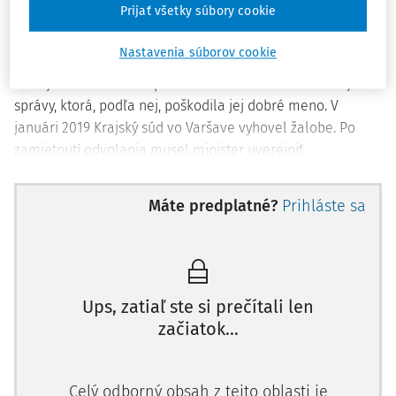
Krakove. V tlačovej správe uviedol, že riadne nedohliadala
Prijať všetky súbory cookie
na administratívnu činnosť tohto súdu.
Nastavenia súborov cookie
V januári 2018 sťažovateľka podala žalobu proti štátu, v
ktorej sa domáhala ospravedlnenia za obsah tlačovej
správy, ktorá, podľa nej, poškodila jej dobré meno. V
januári 2019 Krajský súd vo Varšave vyhovel žalobe. Po
zamietnutí odvolania musel minister uverejniť
ospravedlnenie a zaplatiť určitú sumu na charitu.
Máte predplatné?
Prihláste sa
V septembri 2020 prokurátor odboru vnútorných vec
Ups, zatiaľ ste si prečítali len
začiatok...
Celý odborný obsah z tejto oblasti je