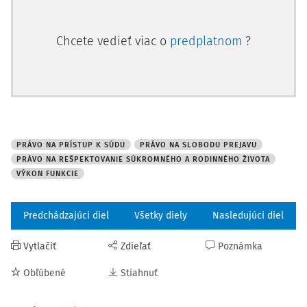
Chcete vedieť viac o
predplatnom
?
PRÁVO NA PRÍSTUP K SÚDU
PRÁVO NA SLOBODU PREJAVU
PRÁVO NA REŠPEKTOVANIE SÚKROMNÉHO A RODINNÉHO ŽIVOTA
VÝKON FUNKCIE
Predchádzajúci diel
Všetky diely
Nasledujúci diel
Vytlačiť
Zdieľať
Poznámka
Obľúbené
Stiahnuť