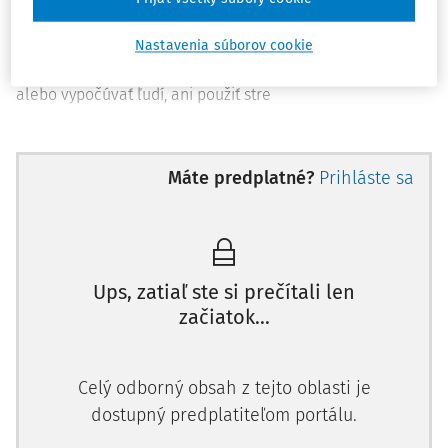
kontrarozviedkovú činnosť na ochranu národnej
bezpečnosti.Tieto úlohy ukladá vedúci agentúry v každom
Nastavenia súborov cookie
individuálnom prípade. Nemôžu zatýkať, prehľadávať
alebo vypočúvať ľudí, ani použiť stre
Máte predplatné?
Prihláste sa
Ups, zatiaľ ste si prečítali len
začiatok...
Celý odborný obsah z tejto oblasti je
dostupný predplatiteľom portálu.