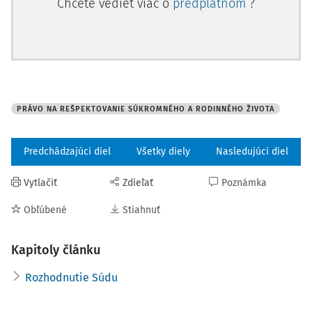
Chcete vedieť viac o
predplatnom
?
PRÁVO NA REŠPEKTOVANIE SÚKROMNÉHO A RODINNÉHO ŽIVOTA
Predchádzajúci diel
Všetky diely
Nasledujúci diel
Vytlačiť
Zdieľať
Poznámka
Obľúbené
Stiahnuť
Kapitoly článku
Rozhodnutie Súdu