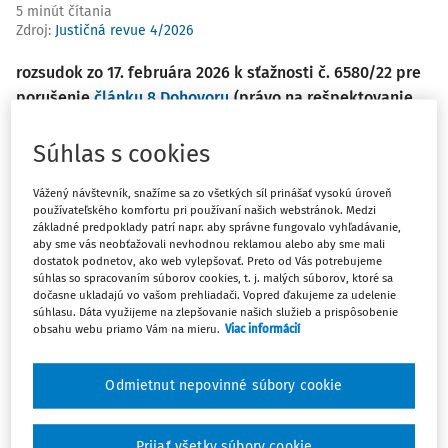
5 minút čítania
Zdroj
:
Justičná revue 4/2026
rozsudok zo 17. februára 2026 k sťažnosti č. 6580/22 pre
porušenie
článku 8 Dohovoru
(právo na rešpektovanie
súkromného a rodinného života) v kontexte minimálnych
záruk pri využívaní informátorov
Súhlas s cookies
Sťažovateľom je združenie Zelená aliancia, založené v
Vážený návštevník, snažíme sa zo všetkých síl prinášať vysokú úroveň
roku 2006 so sídlom v meste Kostenety v Bulharsku. Jeho
používateľského komfortu pri používaní našich webstránok. Medzi
základné predpoklady patrí napr. aby správne fungovalo vyhľadávanie,
cieľom v zmysle stanov združenia je ochrana životného
aby sme vás neobťažovali nevhodnou reklamou alebo aby sme mali
prostredia a otázky s ňou spojené.
dostatok podnetov, ako web vylepšovať. Preto od Vás potrebujeme
súhlas so spracovaním súborov cookies, t. j. malých súborov, ktoré sa
dočasne ukladajú vo vašom prehliadači. Vopred ďakujeme za udelenie
Podľa predpisov vydaných v roku 2008 a doplnených v
súhlasu. Dáta využijeme na zlepšovanie našich služieb a prispôsobenie
roku 2018 bulharská Štátna agentúra pre národnú
obsahu webu priamo Vám na mieru.
Viac informácií
bezpečnosť (ďalej len "agentúra") mohla infiltrovať
"agentov pod legendou" do súkromných právnických osôb
Odmietnut nepovinné súbory cookie
alebo ako členov "slobodného povolania".
"Agenti pod legendou" môžu vykonávať spravodajskú a
Prijať všetky súbory cookie