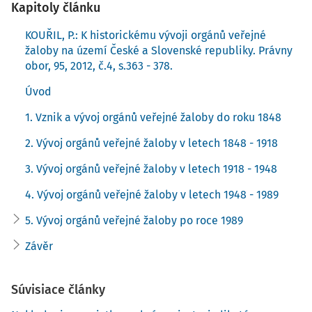
1. Vznik a vývoj orgánů veřejné
Kapitoly článku
žaloby do roku 1848
KOUŘIL, P.: K historickému vývoji orgánů veřejné
žaloby na území České a Slovenské republiky. Právny
Orgán veřejné žaloby (nazývaný Úřad královského
obor, 95, 2012, č.4, s.363 - 378.
prokurátora), jenž inspiroval vznik podobného úřadu v
Úvod
českých zemích, původně pochází z práva středověké
3)
Francie.
1. Vznik a vývoj orgánů veřejné žaloby do roku 1848
Obecně se má za to, že úřad v českých zemích zřídil
2. Vývoj orgánů veřejné žaloby v letech 1848 - 1918
Zikmund Lucemburský v roce 1437a královským
3. Vývoj orgánů veřejné žaloby v letech 1918 - 1948
prokurátorem učinil Viléma ze Žlutic s úkolem jej
zastupovat u soudu.
4. Vývoj orgánů veřejné žaloby v letech 1948 - 1989
Někteří autoři však prvenství přisuzují Sezemovi z
5. Vývoj orgánů veřejné žaloby po roce 1989
4)
Hořešovic již v roce 1416.
Závěr
Později zastupoval majetkové zájmy koruny u zemských
soudů, vymáhal pokuty za trestné činy a stíhal činy, které
Súvisiace články
nestíhal soukromý žalobce. Kromě ochrany zájmů fisku a