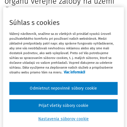
orgánů veřejné žaloby na území
České a Slovenské republiky.
Právny obor, 95, 2012, č.4, s.363 -
Súhlas s cookies
378.
Vážený návštevník, snažíme sa zo všetkých síl prinášať vysokú úroveň
používateľského komfortu pri používaní našich webstránok. Medzi
The historical development of public action authorities
základné predpoklady patrí napr. aby správne fungovalo vyhľadávanie,
in the Czech and Slovak Republics.
The author in this
aby sme vás neobťažovali nevhodnou reklamou alebo aby sme mali
dostatok podnetov, ako web vylepšovať. Preto od Vás potrebujeme
contribution describes the circumstances of the birth and
súhlas so spracovaním súborov cookies, t. j. malých súborov, ktoré sa
the most important milestones in the historical
dočasne ukladajú vo vašom prehliadači. Vopred ďakujeme za udelenie
súhlasu. Dáta využijeme na zlepšovanie našich služieb a prispôsobenie
development of public action authorities both in the Czech
obsahu webu priamo Vám na mieru.
Viac informácií
and Slovak Republics and the process of their formation to
the present form. He focuses on the initial period
Odmietnut nepovinné súbory cookie
activitities and tasks of contemporary public action
authorities and describes the development of their role,
organization and scope during the most significant
Prijať všetky súbory cookie
Máte predplatné?
Prihláste sa
historical events in both countries. He reflects a long
historical common tradition of public action authorities in
Nastavenia súborov cookie
both countries, explains the significance of some