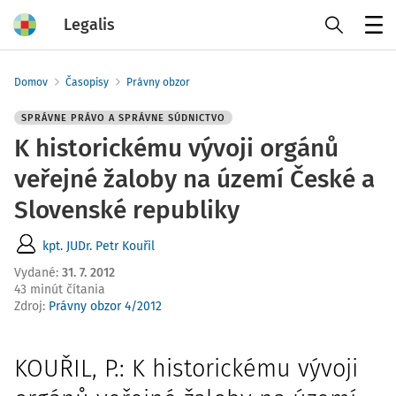
Legalis
Menu
Domov
Časopisy
Právny obzor
SPRÁVNE PRÁVO A SPRÁVNE SÚDNICTVO
K historickému vývoji orgánů
veřejné žaloby na území České a
Slovenské republiky
kpt. JUDr. Petr Kouřil
Vydané
:
31. 7. 2012
43 minút čítania
Zdroj
:
Právny obzor 4/2012
KOUŘIL, P.: K historickému vývoji