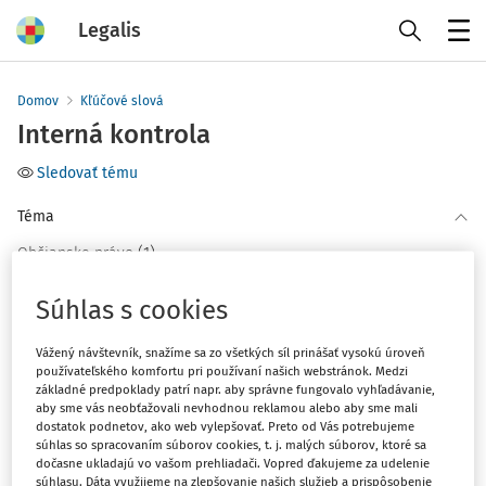
Legalis
Menu
Domov
Kľúčové slová
Interná kontrola
Sledovať tému
Téma
(1)
Občianske právo
Súhlas s cookies
Filter
Vážený návštevník, snažíme sa zo všetkých síl prinášať vysokú úroveň
používateľského komfortu pri používaní našich webstránok. Medzi
1
Počet vyhľadaných dokumentov:
základné predpoklady patrí napr. aby správne fungovalo vyhľadávanie,
aby sme vás neobťažovali nevhodnou reklamou alebo aby sme mali
Zoradiť podľa
:
dostatok podnetov, ako web vylepšovať. Preto od Vás potrebujeme
súhlas so spracovaním súborov cookies, t. j. malých súborov, ktoré sa
Najnovšie
Najstaršie
dočasne ukladajú vo vašom prehliadači. Vopred ďakujeme za udelenie
súhlasu. Dáta využijeme na zlepšovanie našich služieb a prispôsobenie