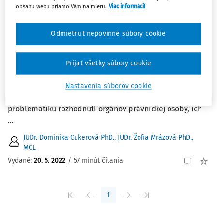
obsahu webu priamo Vám na mieru.
Viac informácií
ČLÁNKY
Interný a súdny prieskum rozhodnutí
Odmietnut nepovinné súbory cookie
orgánov právnickej osoby podľa návrhu
rekodifikácie Občianskeho zákonníka
Návrh rekodifikácie Občianskeho zákonníka zamýšľa
Prijať všetky súbory cookie
priniesť podstatne prepracovanejšiu všeobecnú úpravu
právnických osôb. Do rámca základných pravidiel
Nastavenia súborov cookie
spoločných pre všetky právnické osoby zahrnul aj
problematiku rozhodnutí orgánov právnickej osoby, ich
...
JUDr. Dominika Cukerová PhD.
,
JUDr. Žofia Mrázová PhD.,
MCL
Vydané:
20. 5. 2022
/
57 minút čítania
1