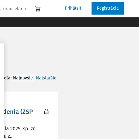
Prihlásiť
Registrácia
ja kancelária
 podľa
:
Najnovšie
Najstaršie
údenia (ZSP
júla 2025, sp. zn.
ku z...