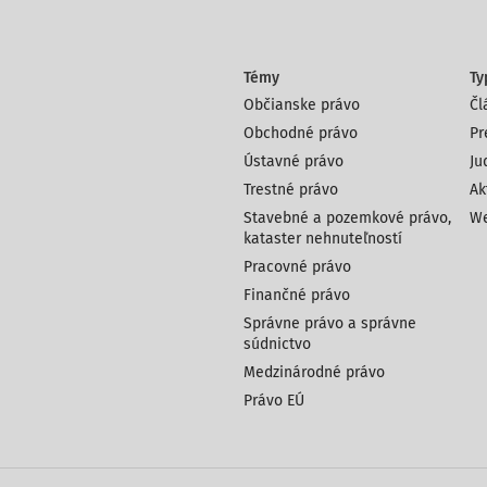
Témy
Ty
Občianske právo
Čl
Obchodné právo
Pr
Ústavné právo
Ju
Trestné právo
Ak
Stavebné a pozemkové právo,
We
kataster nehnuteľností
Pracovné právo
Finančné právo
Správne právo a správne
súdnictvo
Medzinárodné právo
Právo EÚ