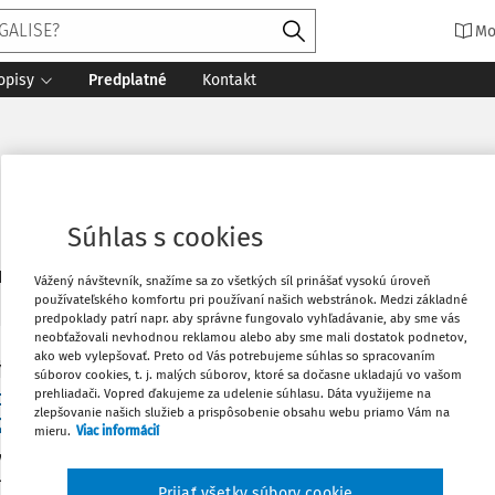
Mo
opisy
Predplatné
Kontakt
Súhlas s cookies
2
daných dokumentov:
Zoradiť
Vážený návštevník, snažíme sa zo všetkých síl prinášať vysokú úroveň
používateľského komfortu pri používaní našich webstránok. Medzi základné
predpoklady patrí napr. aby správne fungovalo vyhľadávanie, aby sme vás
neobťažovali nevhodnou reklamou alebo aby sme mali dostatok podnetov,
ako web vylepšovať. Preto od Vás potrebujeme súhlas so spracovaním
Y
súborov cookies, t. j. malých súborov, ktoré sa dočasne ukladajú vo vašom
dčenie sa v skúšobnej dobe podmienečného ods
prehliadači. Vopred ďakujeme za udelenie súhlasu. Dáta využijeme na
zlepšovanie našich služieb a prispôsobenie obsahu webu priamo Vám na
25)
mieru.
Viac informácií
ý stav Najvyšší súd SR (ďalej aj "najvyšší súd") rozsudkom z 2. 
/2024, rozhodol tak, že "I. Podľa § 386 ods. 1 Trestného poriad
Prijať všetky súbory cookie