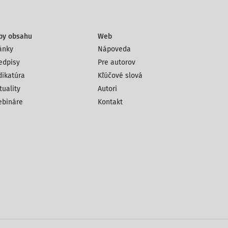
py obsahu
Web
ánky
Nápoveda
edpisy
Pre autorov
dikatúra
Kľúčové slová
tuality
Autori
bináre
Kontakt