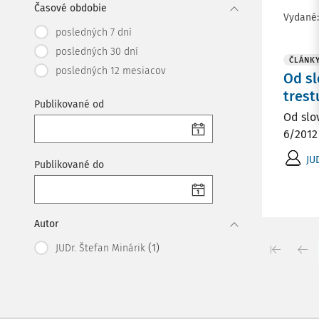
Časové obdobie
Vydané
posledných 7 dní
posledných 30 dní
ČLÁNK
posledných 12 mesiacov
Od sl
trest
Publikované od
Od slov
6/2012 
JU
Publikované do
Autor
(1)
JUDr. Štefan Minárik