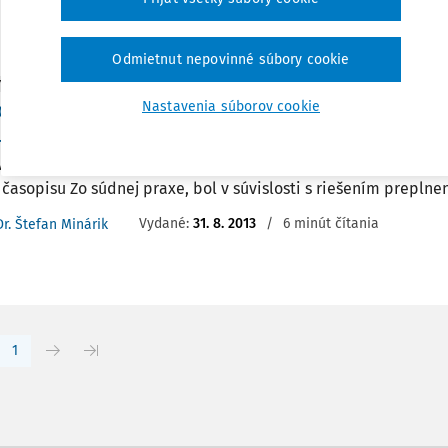
:
30. 12. 2025
/
15 minút čítania
Odmietnut nepovinné súbory cookie
Y
ov k činom (na margo problému preplnenosti ús
Nastavenia súborov cookie
u odňatia slobody)
 k činom V príspevku "Prieťahy v konaní - reči a realita", ktorý
časopisu Zo súdnej praxe, bol v súvislosti s riešením preplneno
Vydané:
31. 8. 2013
/
6 minút čítania
Dr. Štefan Minárik
1