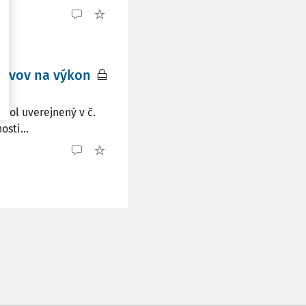
tavov na výkon
 bol uverejnený v č.
sti...