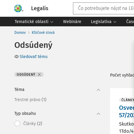
Legalis
Tematické oblasti
Webináre
Legislatíva
Čas
Domov
Kľúčové slová
Odsúdený
Sledovať tému
ODSÚDENÝ
Počet vyhľa
Téma
(1)
Trestné právo
ČLÁNK
Osve
Typ obsahu
57/20
(2)
Články
Skutkov
1Tdo/41