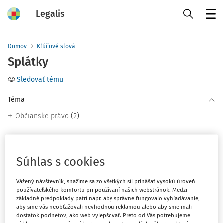
Legalis
Menu
Domov
Kľúčové slová
Splátky
Sledovať tému
Téma
(2)
Občianske právo
Filter
Súhlas s cookies
2
Počet vyhľadaných dokumentov:
Vážený návštevník, snažíme sa zo všetkých síl prinášať vysokú úroveň
používateľského komfortu pri používaní našich webstránok. Medzi
Zoradiť podľa
:
základné predpoklady patrí napr. aby správne fungovalo vyhľadávanie,
aby sme vás neobťažovali nevhodnou reklamou alebo aby sme mali
Najnovšie
Najstaršie
dostatok podnetov, ako web vylepšovať. Preto od Vás potrebujeme