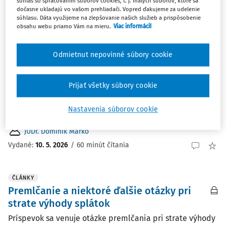
súhlas so spracovaním súborov cookies, t. j. malých súborov, ktoré sa
dočasne ukladajú vo vašom prehliadači. Vopred ďakujeme za udelenie
ČLÁNKY
súhlasu. Dáta využijeme na zlepšovanie našich služieb a prispôsobenie
Požiadavka konkretizácie splátky pri
obsahu webu priamo Vám na mieru.
Viac informácií
predčasnom zosplatnení spotrebiteľského
dlhu v judikatúre Najvyššieho súdu SR
Odmietnut nepovinné súbory cookie
V článku sa venujeme otázke obsahových náležitostí
upozornenia veriteľa, obchodníka, podľa § 53 ods. 9
Prijať všetky súbory cookie
zákona č. 40/1964 Zb. Občiansky zákonník v znení
účinnom do 31.10.2024 a oznámenia o vyhlásení
Nastavenia súborov cookie
predčasnej splatnosti dlhu podľa § 565 Občianskeho ...
JUDr. Dominik Marko
Vydané:
10. 5. 2026
/
60 minút čítania
ČLÁNKY
Premlčanie a niektoré ďalšie otázky pri
strate výhody splátok
Príspevok sa venuje otázke premlčania pri strate výhody