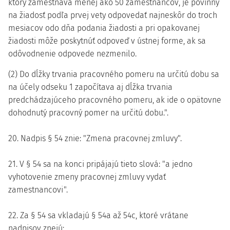
ktorý zamestnáva menej ako 50 zamestnancov, je povinný
na žiadosť podľa prvej vety odpovedať najneskôr do troch
mesiacov odo dňa podania žiadosti a pri opakovanej
žiadosti môže poskytnúť odpoveď v ústnej forme, ak sa
odôvodnenie odpovede nezmenilo.
(2) Do dĺžky trvania pracovného pomeru na určitú dobu sa
na účely odseku 1 započítava aj dĺžka trvania
predchádzajúceho pracovného pomeru, ak ide o opätovne
dohodnutý pracovný pomer na určitú dobu.".
20. Nadpis § 54 znie: "Zmena pracovnej zmluvy".
21. V § 54 sa na konci pripájajú tieto slová: "a jedno
vyhotovenie zmeny pracovnej zmluvy vydať
zamestnancovi".
22. Za § 54 sa vkladajú § 54a až 54c, ktoré vrátane
nadpisov znejú: