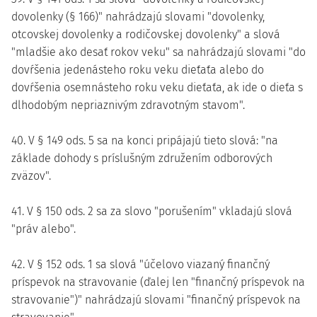
dovolenky (§ 166)" nahrádzajú slovami "dovolenky,
otcovskej dovolenky a rodičovskej dovolenky" a slová
"mladšie ako desať rokov veku" sa nahrádzajú slovami "do
dovŕšenia jedenásteho roku veku dieťaťa alebo do
dovŕšenia osemnásteho roku veku dieťaťa, ak ide o dieťa s
dlhodobým nepriaznivým zdravotným stavom".
40. V § 149 ods. 5 sa na konci pripájajú tieto slová: "na
základe dohody s príslušným združením odborových
zväzov".
41. V § 150 ods. 2 sa za slovo "porušením" vkladajú slová
"práv alebo".
42. V § 152 ods. 1 sa slová "účelovo viazaný finančný
príspevok na stravovanie (ďalej len "finančný príspevok na
stravovanie")" nahrádzajú slovami "finančný príspevok na