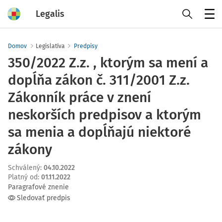
Legalis
Menu
Domov
Legislatíva
Predpisy
350/2022 Z.z. , ktorým sa mení a
dopĺňa zákon č. 311/2001 Z.z.
Zákonník práce v znení
neskorších predpisov a ktorým
sa menia a dopĺňajú niektoré
zákony
Schválený
:
04.10.2022
Platný od
:
01.11.2022
Paragrafové znenie
Sledovať predpis