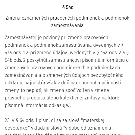
§ 54c
Zmena oznámených pracovných podmienok a podmienok
zamestnávania
Zamestnávateľ je povinný pri zmene pracovných
podmienok a podmienok zamestnávania uvedených v §
47a ods. 1 a pri zmene údajov uvedených v § 44a ods. 2 a §
54b ods. 2 poskytnúť zamestnancovi písomnú informáciu o
zmenených pracovných podmienkach a podmienkach
zamestnávania a o zmenených údajoch bez zbytočného
odkladu, najneskôr však v deň nadobudnutia účinnosti
zmeny; to neplatí, ak zmena spočíva len v zmene
právneho predpisu alebo kolektívnej zmluvy, na ktoré
písomná informácia odkazuje.".
23. V § 64 ods. 1 písm. d) sa za slová "materskej
dovolenke," vkladajú slová "v dobe od oznámenia