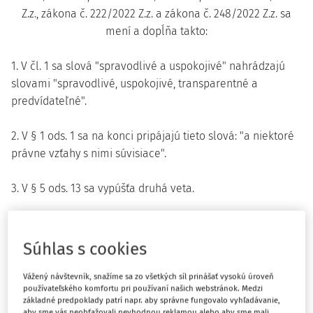
Z.z., zákona č. 222/2022 Z.z. a zákona č. 248/2022 Z.z. sa
mení a dopĺňa takto:
1. V čl. 1 sa slová "spravodlivé a uspokojivé" nahrádzajú
slovami "spravodlivé, uspokojivé, transparentné a
predvídateľné".
2. V § 1 ods. 1 sa na konci pripájajú tieto slová: "a niektoré
právne vzťahy s nimi súvisiace".
3. V § 5 ods. 13 sa vypúšťa druhá veta.
4. V § 5 sa vypúšťajú odseky 14 a 15.
Súhlas s cookies
Doterajšie odseky 16 a 17 sa označujú ako odseky 14 a 15.
Vážený návštevník, snažíme sa zo všetkých síl prinášať vysokú úroveň
5. V § 5 ods. 15 sa slová "odseku 16" nahrádzajú slovami
používateľského komfortu pri používaní našich webstránok. Medzi
"odseku 14".
základné predpoklady patrí napr. aby správne fungovalo vyhľadávanie,
aby sme vás neobťažovali nevhodnou reklamou alebo aby sme mali