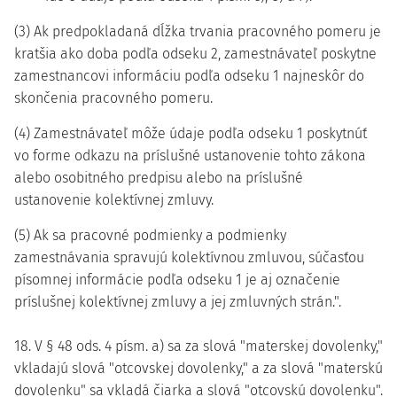
(3) Ak predpokladaná dĺžka trvania pracovného pomeru je
kratšia ako doba podľa odseku 2, zamestnávateľ poskytne
zamestnancovi informáciu podľa odseku 1 najneskôr do
skončenia pracovného pomeru.
(4) Zamestnávateľ môže údaje podľa odseku 1 poskytnúť
vo forme odkazu na príslušné ustanovenie tohto zákona
alebo osobitného predpisu alebo na príslušné
ustanovenie kolektívnej zmluvy.
(5) Ak sa pracovné podmienky a podmienky
zamestnávania spravujú kolektívnou zmluvou, súčasťou
písomnej informácie podľa odseku 1 je aj označenie
príslušnej kolektívnej zmluvy a jej zmluvných strán.".
18. V § 48 ods. 4 písm. a) sa za slová "materskej dovolenky,"
vkladajú slová "otcovskej dovolenky," a za slová "materskú
dovolenku" sa vkladá čiarka a slová "otcovskú dovolenku".