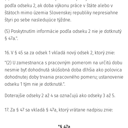
podľa odseku 2, ak doba výkonu práce v štáte alebo v
štátoch mimo územia Slovenskej republiky nepresiahne
štyri po sebe nasledujúce týždne.
(5) Poskytnutím informácie podľa odseku 2 nie je dotknutý
§ 47a.".
16. V § 45 sa za odsek 1 vkladá nový odsek 2, ktorý znie:
"(2) U zamestnanca s pracovným pomerom na určitú dobu
nesmie byť dohodnutá skúšobná doba dlhšia ako polovica
dohodnutej doby trvania pracovného pomeru; ustanovenie
odseku 1 tým nie je dotknuté.".
Doterajšie odseky 2 až 4 sa označujú ako odseky 3 až 5.
17. Za § 47 sa vkladá § 47a, ktorý vrátane nadpisu znie:
"§ 47a