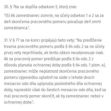
30. § 76a sa dopĺňa odsekom 5, ktorý znie:
"(5) Ak zamestnanec zomrie, na účely odsekov 1 a 2 sa za
deň skončenia pracovného pomeru považuje deň smrti
zamestnanca.".
31. V § 77 sa na konci pripájajú tieto vety: "Na predĺženie
trvania pracovného pomeru podľa § 64 ods. 2 sa na účely
prvej vety neprihliada, ak tento zákon neustanovuje inak.
Ak sa pracovný pomer predlžuje podľa § 64 ods. 2 z
dôvodu plynutia ochrannej doby podľa § 64 ods. 1 písm. a),
zamestnanec môže neplatnosť skončenia pracovného
pomeru výpoveďou uplatniť na súde v lehote dvoch
mesiacov odo dňa uplynutia posledného dňa ochrannej
doby, najneskôr však do šiestich mesiacov odo dňa, keď sa
mal pracovný pomer skončiť, ak by zamestnanec nebol v
ochrannej dobe.".