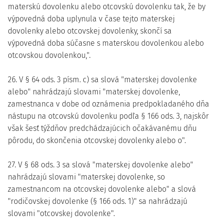
materskú dovolenku alebo otcovskú dovolenku tak, že by
výpovedná doba uplynula v čase tejto materskej
dovolenky alebo otcovskej dovolenky, skončí sa
výpovedná doba súčasne s materskou dovolenkou alebo
otcovskou dovolenkou,".
26. V § 64 ods. 3 písm. c) sa slová "materskej dovolenke
alebo" nahrádzajú slovami "materskej dovolenke,
zamestnanca v dobe od oznámenia predpokladaného dňa
nástupu na otcovskú dovolenku podľa § 166 ods. 3, najskôr
však šesť týždňov predchádzajúcich očakávanému dňu
pôrodu, do skončenia otcovskej dovolenky alebo o".
27. V § 68 ods. 3 sa slová "materskej dovolenke alebo"
nahrádzajú slovami "materskej dovolenke, so
zamestnancom na otcovskej dovolenke alebo" a slová
"rodičovskej dovolenke (§ 166 ods. 1)" sa nahrádzajú
slovami "otcovskej dovolenke".