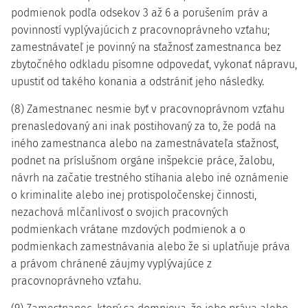
podmienok podľa odsekov 3 až 6 a porušením práv a
povinností vyplývajúcich z pracovnoprávneho vzťahu;
zamestnávateľ je povinný na sťažnosť zamestnanca bez
zbytočného odkladu písomne odpovedať, vykonať nápravu,
upustiť od takého konania a odstrániť jeho následky.
(8) Zamestnanec nesmie byť v pracovnoprávnom vzťahu
prenasledovaný ani inak postihovaný za to, že podá na
iného zamestnanca alebo na zamestnávateľa sťažnosť,
podnet na príslušnom orgáne inšpekcie práce, žalobu,
návrh na začatie trestného stíhania alebo iné oznámenie
o kriminalite alebo inej protispoločenskej činnosti,
nezachová mlčanlivosť o svojich pracovných
podmienkach vrátane mzdových podmienok a o
podmienkach zamestnávania alebo že si uplatňuje práva
a právom chránené záujmy vyplývajúce z
pracovnoprávneho vzťahu.