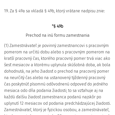
19. Za § 49a sa vkladá § 49b, ktorý vrátane nadpisu znie:
"§ 49b
Prechod na inú formu zamestnania
(1) Zamestnávateľ je povinný zamestnancovi s pracovným
pomerom na určitú dobu alebo s pracovným pomerom na
kratší pracovný čas, ktorého pracovný pomer trvá viac ako
šesť mesiacov a ktorému uplynula skúšobná doba, ak bola
dohodnutá, na jeho žiadosť o prechod na pracovný pomer
na neurčitý čas alebo na ustanovený týždenný pracovný
čas poskytnúť písomnú odôvodnenú odpoveď do jedného
mesiaca odo dňa podania žiadosti; to sa vzťahuje aj na
každú ďalšiu žiadosť zamestnanca podanú najskôr po
uplynutí 12 mesiacov od podania predchádzajúcej žiadosti.
Zamestnávateľ, ktorý je fyzickou osobou, a zamestnávateľ,