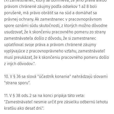
(9) Zamestnanec, ktorý sa domnieva, že jeho práva alebo
právom chránené záujmy podľa odsekov 1 až 8 boli
porušené, má právo obrátiť sa na súd a domáhať sa
právnej ochrany. Ak zamestnanec v pracovnoprávnom
spore oznámi súdu skutočnosti, z ktorých možno dôvodne
usudzovať, že k skončeniu pracovného pomeru zo strany
zamestnávateľa došlo z dôvodu, že si zamestnanec
uplatňoval svoje práva a právom chránené záujmy
vyplývajúce z pracovnoprávneho vzťahu, zamestnávateľ
musí preukázať, že k skončeniu pracovného pomeru došlo
z iných dôvodov.".
10. V § 36 sa slová "účastník konania" nahrádzajú slovami
"strana sporu".
11. V § 38 ods. 2 sa na konci pripája táto veta:
"Zamestnávateľ nesmie určiť pre zásielku odbernú lehotu
kratšiu ako desať dní.".