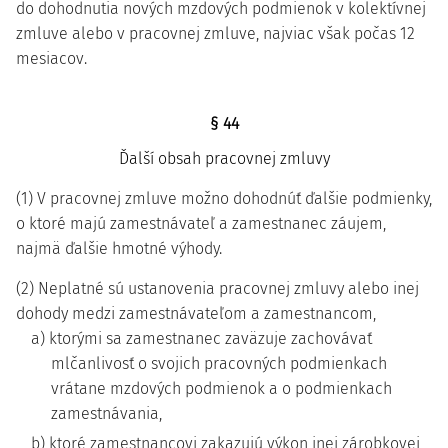
do dohodnutia nových mzdových podmienok v kolektívnej
zmluve alebo v pracovnej zmluve, najviac však počas 12
mesiacov.
§ 44
Ďalší obsah pracovnej zmluvy
(1) V pracovnej zmluve možno dohodnúť ďalšie podmienky,
o ktoré majú zamestnávateľ a zamestnanec záujem,
najmä ďalšie hmotné výhody.
(2) Neplatné sú ustanovenia pracovnej zmluvy alebo inej
dohody medzi zamestnávateľom a zamestnancom,
a) ktorými sa zamestnanec zaväzuje zachovávať
mlčanlivosť o svojich pracovných podmienkach
vrátane mzdových podmienok a o podmienkach
zamestnávania,
b) ktoré zamestnancovi zakazujú výkon inej zárobkovej