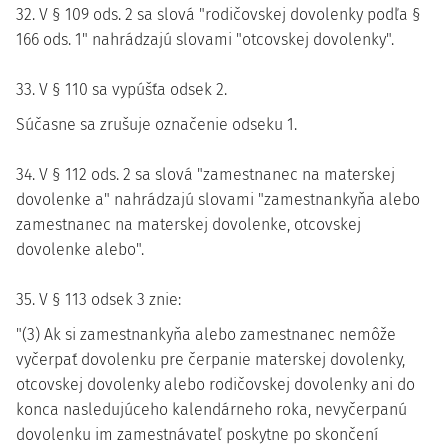
32. V § 109 ods. 2 sa slová "rodičovskej dovolenky podľa §
166 ods. 1" nahrádzajú slovami "otcovskej dovolenky".
33. V § 110 sa vypúšťa odsek 2.
Súčasne sa zrušuje označenie odseku 1.
34. V § 112 ods. 2 sa slová "zamestnanec na materskej
dovolenke a" nahrádzajú slovami "zamestnankyňa alebo
zamestnanec na materskej dovolenke, otcovskej
dovolenke alebo".
35. V § 113 odsek 3 znie:
"(3) Ak si zamestnankyňa alebo zamestnanec nemôže
vyčerpať dovolenku pre čerpanie materskej dovolenky,
otcovskej dovolenky alebo rodičovskej dovolenky ani do
konca nasledujúceho kalendárneho roka, nevyčerpanú
dovolenku im zamestnávateľ poskytne po skončení