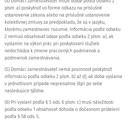
(4) Domáci zamestnávateľ môže údaje podľa odseku 2
písm. a) poskytnúť vo forme odkazu na príslušné
ustanovenie zákona alebo na príslušné ustanovenie
kolektívnej zmluvy za predpokladu, že sú v jazyku,
ktorému zamestnanec rozumie. Informácia podľa odseku
2 nemusí obsahovať údaje podľa odseku 2 písm. a), ak
vyslaním na výkon prác pri poskytovaní služieb
nedochádza k zmene pracovných podmienok a
podmienok zamestnávania.
(5) Domáci zamestnávateľ nemá povinnosť poskytnúť
informáciu podľa odseku 2 písm. b) až d), ak doba vyslania
v jednotlivom prípade nepresiahne štyri po sebe
nasledujúce týždne.
(6) Pri vyslaní podľa § 5 ods. 6 písm. c) musí náležitosti
podľa odseku 1 obsahovať dohoda o dočasnom pridelení
podľa § 58 ods. 5.