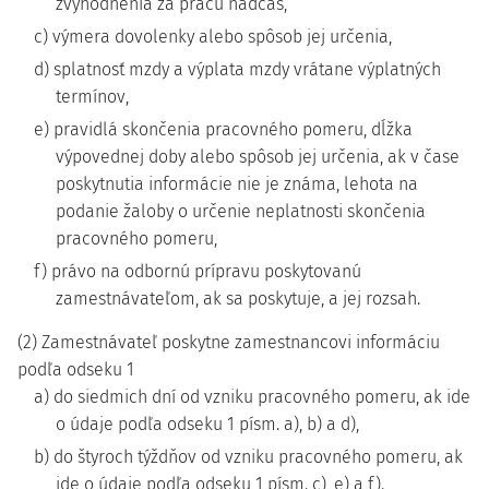
zvýhodnenia za prácu nadčas,
c) výmera dovolenky alebo spôsob jej určenia,
d) splatnosť mzdy a výplata mzdy vrátane výplatných
termínov,
e) pravidlá skončenia pracovného pomeru, dĺžka
výpovednej doby alebo spôsob jej určenia, ak v čase
poskytnutia informácie nie je známa, lehota na
podanie žaloby o určenie neplatnosti skončenia
pracovného pomeru,
f) právo na odbornú prípravu poskytovanú
zamestnávateľom, ak sa poskytuje, a jej rozsah.
(2) Zamestnávateľ poskytne zamestnancovi informáciu
podľa odseku 1
a) do siedmich dní od vzniku pracovného pomeru, ak ide
o údaje podľa odseku 1 písm. a), b) a d),
b) do štyroch týždňov od vzniku pracovného pomeru, ak
ide o údaje podľa odseku 1 písm. c), e) a f).