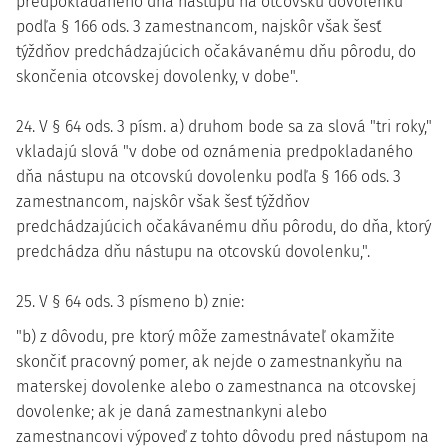
predpokladaného dňa nástupu na otcovskú dovolenku
podľa § 166 ods. 3 zamestnancom, najskôr však šesť
týždňov predchádzajúcich očakávanému dňu pôrodu, do
skončenia otcovskej dovolenky, v dobe".
24. V § 64 ods. 3 písm. a) druhom bode sa za slová "tri roky,"
vkladajú slová "v dobe od oznámenia predpokladaného
dňa nástupu na otcovskú dovolenku podľa § 166 ods. 3
zamestnancom, najskôr však šesť týždňov
predchádzajúcich očakávanému dňu pôrodu, do dňa, ktorý
predchádza dňu nástupu na otcovskú dovolenku,".
25. V § 64 ods. 3 písmeno b) znie:
"b) z dôvodu, pre ktorý môže zamestnávateľ okamžite
skončiť pracovný pomer, ak nejde o zamestnankyňu na
materskej dovolenke alebo o zamestnanca na otcovskej
dovolenke; ak je daná zamestnankyni alebo
zamestnancovi výpoveď z tohto dôvodu pred nástupom na