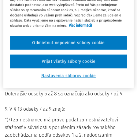
dostatok podnetov, ako web vylepšovať. Preto od Vás potrebujeme
6. V § 13 ods. 3 sa vypúšťa tretia veta.
súhlas so spracovaním súborov cookies, t. j. malých súborov, ktoré sa
dočasne ukladajú vo vašom prehliadači. Vopred ďakujeme za udelenie
súhlasu. Dáta využijeme na zlepšovanie našich služieb a prispôsobenie
7. V § 13 ods. 5 sa vypúšťa druhá veta.
obsahu webu priamo Vám na mieru.
Viac informácií
8. V § 13 sa za odsek 5 vkladá nový odsek 6, ktorý znie:
Odmietnut nepovinné súbory cookie
"(6) Zamestnávateľ nesmie zamestnancovi zakázať výkon
inej zárobkovej činnosti mimo zamestnávateľom určeného
Prijať všetky súbory cookie
pracovného času; tým nie je dotknuté obmedzenie inej
zárobkovej činnosti podľa § 83 alebo podľa osobitných
Nastavenia súborov cookie
predpisov.".
Doterajšie odseky 6 až 8 sa označujú ako odseky 7 až 9.
9. V § 13 odseky 7 až 9 znejú:
"(7) Zamestnanec má právo podať zamestnávateľovi
sťažnosť v súvislosti s porušením zásady rovnakého
zaobchádzania podľa odsekov 1 a 2, nedodržaním