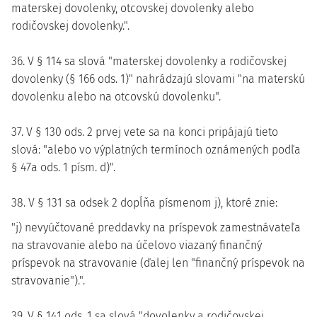
materskej dovolenky, otcovskej dovolenky alebo
rodičovskej dovolenky.".
36. V § 114 sa slová "materskej dovolenky a rodičovskej
dovolenky (§ 166 ods. 1)" nahrádzajú slovami "na materskú
dovolenku alebo na otcovskú dovolenku".
37. V § 130 ods. 2 prvej vete sa na konci pripájajú tieto
slová: "alebo vo výplatných termínoch oznámených podľa
§ 47a ods. 1 písm. d)".
38. V § 131 sa odsek 2 dopĺňa písmenom j), ktoré znie:
"j) nevyúčtované preddavky na príspevok zamestnávateľa
na stravovanie alebo na účelovo viazaný finančný
príspevok na stravovanie (ďalej len "finančný príspevok na
stravovanie").".
39. V § 141 ods. 1 sa slová "dovolenky a rodičovskej