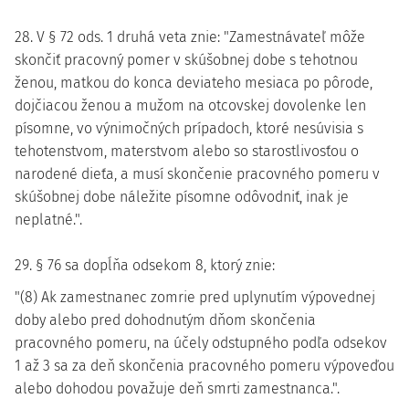
28. V § 72 ods. 1 druhá veta znie: "Zamestnávateľ môže
skončiť pracovný pomer v skúšobnej dobe s tehotnou
ženou, matkou do konca deviateho mesiaca po pôrode,
dojčiacou ženou a mužom na otcovskej dovolenke len
písomne, vo výnimočných prípadoch, ktoré nesúvisia s
tehotenstvom, materstvom alebo so starostlivosťou o
narodené dieťa, a musí skončenie pracovného pomeru v
skúšobnej dobe náležite písomne odôvodniť, inak je
neplatné.".
29. § 76 sa dopĺňa odsekom 8, ktorý znie:
"(8) Ak zamestnanec zomrie pred uplynutím výpovednej
doby alebo pred dohodnutým dňom skončenia
pracovného pomeru, na účely odstupného podľa odsekov
1 až 3 sa za deň skončenia pracovného pomeru výpoveďou
alebo dohodou považuje deň smrti zamestnanca.".