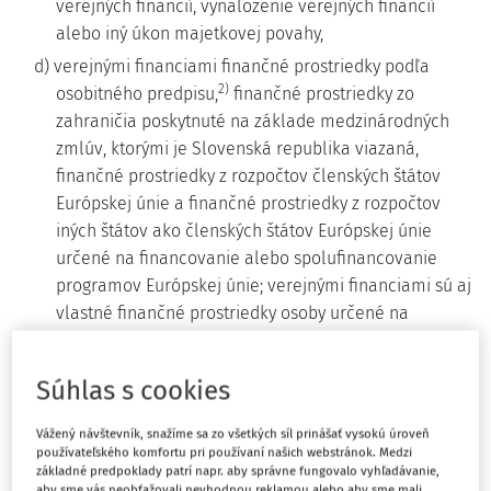
verejných financií, vynaloženie verejných financií
alebo iný úkon majetkovej povahy,
d) verejnými financiami finančné prostriedky podľa
2)
osobitného predpisu,
finančné prostriedky zo
zahraničia poskytnuté na základe medzinárodných
zmlúv, ktorými je Slovenská republika viazaná,
finančné prostriedky z rozpočtov členských štátov
Európskej únie a finančné prostriedky z rozpočtov
iných štátov ako členských štátov Európskej únie
určené na financovanie alebo spolufinancovanie
programov Európskej únie; verejnými financiami sú aj
vlastné finančné prostriedky osoby určené na
financovanie programov realizovaných na základe
medzinárodných zmlúv, ktorými je Slovenská
Súhlas s cookies
republika viazaná, alebo určené na
spolufinancovanie programov Európskej únie,
Vážený návštevník, snažíme sa zo všetkých síl prinášať vysokú úroveň
používateľského komfortu pri používaní našich webstránok. Medzi
e) orgánom verejnej správy subjekt verejnej správy
základné predpoklady patrí napr. aby správne fungovalo vyhľadávanie,
3)
podľa osobitného predpisu
a právnická osoba,
aby sme vás neobťažovali nevhodnou reklamou alebo aby sme mali