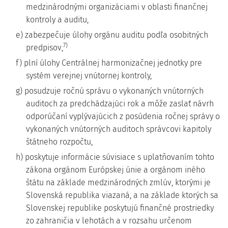
medzinárodnými organizáciami v oblasti finančnej
kontroly a auditu,
e) zabezpečuje úlohy orgánu auditu podľa osobitných
7)
predpisov,
f) plní úlohy Centrálnej harmonizačnej jednotky pre
systém verejnej vnútornej kontroly,
g) posudzuje ročnú správu o vykonaných vnútorných
auditoch za predchádzajúci rok a môže zaslať návrh
odporúčaní vyplývajúcich z posúdenia ročnej správy o
vykonaných vnútorných auditoch správcovi kapitoly
štátneho rozpočtu,
h) poskytuje informácie súvisiace s uplatňovaním tohto
zákona orgánom Európskej únie a orgánom iného
štátu na základe medzinárodných zmlúv, ktorými je
Slovenská republika viazaná, a na základe ktorých sa
Slovenskej republike poskytujú finančné prostriedky
zo zahraničia v lehotách a v rozsahu určenom