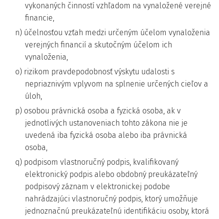
vykonaných činností vzhľadom na vynaložené verejné
financie,
n) účelnosťou vzťah medzi určeným účelom vynaloženia
verejných financií a skutočným účelom ich
vynaloženia,
o) rizikom pravdepodobnosť výskytu udalosti s
nepriaznivým vplyvom na splnenie určených cieľov a
úloh,
p) osobou právnická osoba a fyzická osoba, ak v
jednotlivých ustanoveniach tohto zákona nie je
uvedená iba fyzická osoba alebo iba právnická
osoba,
q) podpisom vlastnoručný podpis, kvalifikovaný
elektronický podpis alebo obdobný preukázateľný
podpisový záznam v elektronickej podobe
nahrádzajúci vlastnoručný podpis, ktorý umožňuje
jednoznačnú preukázateľnú identifikáciu osoby, ktorá