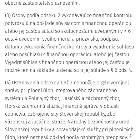
obecné zastupiteľstvo uznesením.
(3) Osoby podľa odseku 2 vykonávajúce finančnú kontrolu
potvrdzujú na doklade súvisiacom s finančnou operáciou
alebo jej časťou súlad so skutočnosťami uvedenými v § 6
ods. 4 uvedením svojho mena a priezviska, podpisu,
dátumu vykonania finančnej kontroly a vyjadrenia súhlasu
alebo nesúhlasu s finančnou operáciou alebo jej časťou.
Vyjadriť súhlas s finančnou operáciou alebo jej časťou je
možné len na základe uistenia sa o jej súlade s § 6 ods. 4.
(4) Ustanovenia odsekov 1 až 3 nepoužije orgán verejnej
správy pri plnení úloh integrovaného záchranného
systému a Policajný zbor, Hasičský a záchranný zbor,
Horská záchranná služba, finančná správa v oblasti
colníctva, ozbrojené sily Slovenskej republiky, Zbor
väzenskej a justičnej stráže, Národný bezpečnostný úrad
Slovenskej republiky a spravodajské služby pri plnení tých
17)
úloh, ktoré neznesú odklad podľa osobitných predpisov.