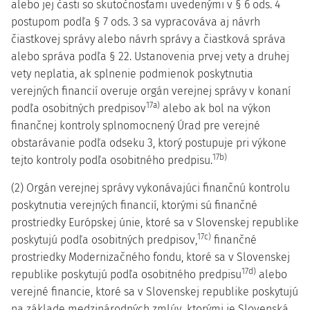
alebo jej časti so skutočnosťami uvedenými v § 6 ods. 4
postupom podľa § 7 ods. 3 sa vypracováva aj návrh
čiastkovej správy alebo návrh správy a čiastková správa
alebo správa podľa § 22. Ustanovenia prvej vety a druhej
vety neplatia, ak splnenie podmienok poskytnutia
verejných financií overuje orgán verejnej správy v konaní
17a)
podľa osobitných predpisov
alebo ak bol na výkon
finančnej kontroly splnomocnený Úrad pre verejné
obstarávanie podľa odseku 3, ktorý postupuje pri výkone
17b)
tejto kontroly podľa osobitného predpisu.
(2) Orgán verejnej správy vykonávajúci finančnú kontrolu
poskytnutia verejných financií, ktorými sú finančné
prostriedky Európskej únie, ktoré sa v Slovenskej republike
17c)
poskytujú podľa osobitných predpisov,
finančné
prostriedky Modernizačného fondu, ktoré sa v Slovenskej
17d)
republike poskytujú podľa osobitného predpisu
alebo
verejné financie, ktoré sa v Slovenskej republike poskytujú
na základe medzinárodných zmlúv, ktorými je Slovenská