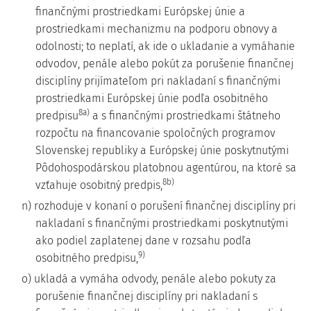
finančnými prostriedkami Európskej únie a
prostriedkami mechanizmu na podporu obnovy a
odolnosti; to neplatí, ak ide o ukladanie a vymáhanie
odvodov, penále alebo pokút za porušenie finančnej
disciplíny prijímateľom pri nakladaní s finančnými
prostriedkami Európskej únie podľa osobitného
8a)
predpisu
a s finančnými prostriedkami štátneho
rozpočtu na financovanie spoločných programov
Slovenskej republiky a Európskej únie poskytnutými
Pôdohospodárskou platobnou agentúrou, na ktoré sa
8b)
vzťahuje osobitný predpis,
n) rozhoduje v konaní o porušení finančnej disciplíny pri
nakladaní s finančnými prostriedkami poskytnutými
ako podiel zaplatenej dane v rozsahu podľa
9)
osobitného predpisu,
o) ukladá a vymáha odvody, penále alebo pokuty za
porušenie finančnej disciplíny pri nakladaní s