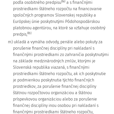
8a)
podľa osobitného predpisu
a s finančnými
prostriedkami štátneho rozpočtu na financovanie
spoločných programov Slovenskej republiky a
Európskej únie poskytnutými Pôdohospodárskou
platobnou agentúrou, na ktoré sa vzťahuje osobitný
8b)
predpis,
m) ukladá a vymáha odvody, penále alebo pokuty za
porušenie finančnej disciplíny pri nakladaní s
finančnými prostriedkami zo zahraničia poskytnutými
na základe medzinárodných zmlúv, ktorými je
Slovenská republika viazaná, s finančnými
prostriedkami štátneho rozpočtu, ak ich poskytnutie
je podmienkou poskytnutia týchto finančných
prostriedkov, za porušenie finančnej disciplíny
štátnou rozpočtovou organizáciou a štátnou
príspevkovou organizáciou alebo za porušenie
finančnej disciplíny inou osobou pri nakladaní s
finančnými prostriedkami štátneho rozpočtu,