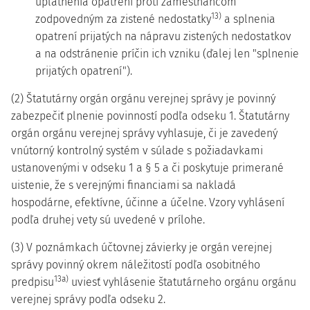
uplatnenia opatrení proti zamestnancom
13)
zodpovedným za zistené nedostatky
a splnenia
opatrení prijatých na nápravu zistených nedostatkov
a na odstránenie príčin ich vzniku (ďalej len "splnenie
prijatých opatrení").
(2) Štatutárny orgán orgánu verejnej správy je povinný
zabezpečiť plnenie povinností podľa odseku 1. Štatutárny
orgán orgánu verejnej správy vyhlasuje, či je zavedený
vnútorný kontrolný systém v súlade s požiadavkami
ustanovenými v odseku 1 a § 5 a či poskytuje primerané
uistenie, že s verejnými financiami sa nakladá
hospodárne, efektívne, účinne a účelne. Vzory vyhlásení
podľa druhej vety sú uvedené v prílohe.
(3) V poznámkach účtovnej závierky je orgán verejnej
správy povinný okrem náležitostí podľa osobitného
13a)
predpisu
uviesť vyhlásenie štatutárneho orgánu orgánu
verejnej správy podľa odseku 2.