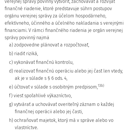
verejnej správy povinný vytvoriť, zachovávať a rozvíjať
finančné riadenie, ktoré predstavuje súhrn postupov
orgánu verejnej správy za účelom hospodárneho,
efektívneho, účinného a účelného nakladania s verejnými
financiami. V rámci finančného riadenia je orgán verejnej
správy povinný najmä
a) zodpovedne plánovať a rozpočtovať,
b) riadiť riziká,
c) vykonávať finančnú kontrolu,
d) realizovať finančnú operáciu alebo jej časť len vtedy,
ak je v súlade s § 6 ods. 4,
13b)
e) účtovať v súlade s osobitným predpisom,
f) viesť spoľahlivé výkazníctvo,
g) vytvárať a uchovávať overiteľný záznam o každej
finančnej operácii alebo jej časti,
h) ochraňovať majetok, ktorý má v správe alebo vo
vlastníctve.