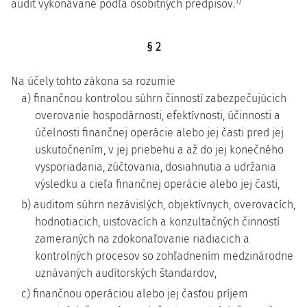
1)
audit vykonávané podľa osobitných predpisov.
§ 2
Na účely tohto zákona sa rozumie
a) finančnou kontrolou súhrn činností zabezpečujúcich
overovanie hospodárnosti, efektívnosti, účinnosti a
účelnosti finančnej operácie alebo jej časti pred jej
uskutočnením, v jej priebehu a až do jej konečného
vysporiadania, zúčtovania, dosiahnutia a udržania
výsledku a cieľa finančnej operácie alebo jej časti,
b) auditom súhrn nezávislých, objektívnych, overovacích,
hodnotiacich, uisťovacích a konzultačných činností
zameraných na zdokonaľovanie riadiacich a
kontrolných procesov so zohľadnením medzinárodne
uznávaných audítorských štandardov,
c) finančnou operáciou alebo jej časťou príjem