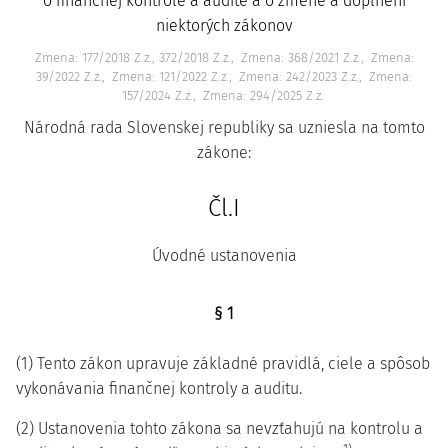
o finančnej kontrole a audite a o zmene a doplnení
niektorých zákonov
Zmena: 177/2018 Z.z., 372/2018 Z.z.
Zmena: 368/2021 Z.z.
Zmena:
39/2022 Z.z.
Zmena: 121/2022 Z.z.
Zmena: 242/2023 Z.z.
Zmena:
157/2024 Z.z.
Zmena: 294/2025 Z.z.
Národná rada Slovenskej republiky sa uzniesla na tomto
zákone:
Čl.I
Úvodné ustanovenia
§ 1
(1) Tento zákon upravuje základné pravidlá, ciele a spôsob
vykonávania finančnej kontroly a auditu.
(2) Ustanovenia tohto zákona sa nevzťahujú na kontrolu a