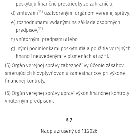
poskytujú finančné prostriedky zo zahraničia,
15)
d) zmluvami
uzatvorenými orgánom verejnej správy,
e) rozhodnutiami vydanými na základe osobitných
14)
predpisov,
f) vnútornými predpismi alebo
g) inými podmienkami poskytnutia a použitia verejných
financií neuvedenými v písmenách a) až f).
(5) Orgán verejnej správy zabezpečí vylúčenie zásahov
smerujúcich k ovplyvňovaniu zamestnancov pri výkone
finančnej kontroly.
(6) Orgán verejnej správy upraví výkon finančnej kontroly
vnútorným predpisom.
§ 7
Nadpis zrušený od 1.1.2026