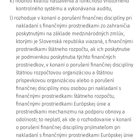
k) hodnotí kvalitu nastavenia a funkčnosti vnútorného
kontrolného systému a vykonávania auditu,
l) rozhoduje v konaní o porušení finančnej disciplíny pri
nakladaní s finančnými prostriedkami zo zahraničia
poskytnutými na základe medzinárodných zmlúv,
ktorými je Slovenská republika viazaná, s finančnými
prostriedkami štátneho rozpočtu, ak ich poskytnutie
je podmienkou poskytnutia týchto finančných
prostriedkov, v konaní o porušení finančnej disciplíny
štátnou rozpočtovou organizáciou a štátnou
príspevkovou organizáciou alebo o porušení
finančnej disciplíny inou osobou pri nakladaní s
finančnými prostriedkami štátneho rozpočtu,
finančnými prostriedkami Európskej únie a
prostriedkami mechanizmu na podporu obnovy a
odolnosti; to neplatí, ak ide o rozhodovanie v konaní
o porušení finančnej disciplíny prijímateľom pri
nakladaní s finančnými prostriedkami Európskej únie