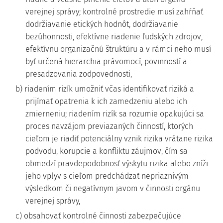
verejnej správy; kontrolné prostredie musí zahŕňať
dodržiavanie etických hodnôt, dodržiavanie
bezúhonnosti, efektívne riadenie ľudských zdrojov,
efektívnu organizačnú štruktúru a v rámci neho musí
byť určená hierarchia právomocí, povinností a
presadzovania zodpovednosti,
b) riadením rizík umožniť včas identifikovať riziká a
prijímať opatrenia k ich zamedzeniu alebo ich
zmierneniu; riadením rizík sa rozumie opakujúci sa
proces navzájom previazaných činností, ktorých
cieľom je riadiť potenciálny vznik rizika vrátane rizika
podvodu, korupcie a konfliktu záujmov, čím sa
obmedzí pravdepodobnosť výskytu rizika alebo zníži
jeho vplyv s cieľom predchádzať nepriaznivým
výsledkom či negatívnym javom v činnosti orgánu
verejnej správy,
c) obsahovať kontrolné činnosti zabezpečujúce