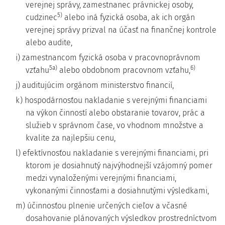
verejnej správy, zamestnanec právnickej osoby,
5)
cudzinec
alebo iná fyzická osoba, ak ich orgán
verejnej správy prizval na účasť na finančnej kontrole
alebo audite,
i) zamestnancom fyzická osoba v pracovnoprávnom
5a)
6)
vzťahu
alebo obdobnom pracovnom vzťahu,
j) auditujúcim orgánom ministerstvo financií,
k) hospodárnosťou nakladanie s verejnými financiami
na výkon činností alebo obstaranie tovarov, prác a
služieb v správnom čase, vo vhodnom množstve a
kvalite za najlepšiu cenu,
l) efektívnosťou nakladanie s verejnými financiami, pri
ktorom je dosiahnutý najvýhodnejší vzájomný pomer
medzi vynaloženými verejnými financiami,
vykonanými činnosťami a dosiahnutými výsledkami,
m) účinnosťou plnenie určených cieľov a včasné
dosahovanie plánovaných výsledkov prostredníctvom