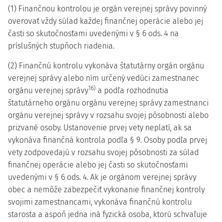
(1) Finančnou kontrolou je orgán verejnej správy povinný
overovať vždy súlad každej finančnej operácie alebo jej
časti so skutočnosťami uvedenými v § 6 ods. 4 na
príslušných stupňoch riadenia.
(2) Finančnú kontrolu vykonáva štatutárny orgán orgánu
verejnej správy alebo ním určený vedúci zamestnanec
16)
orgánu verejnej správy
a podľa rozhodnutia
štatutárneho orgánu orgánu verejnej správy zamestnanci
orgánu verejnej správy v rozsahu svojej pôsobnosti alebo
prizvané osoby. Ustanovenie prvej vety neplatí, ak sa
vykonáva finančná kontrola podľa § 9. Osoby podľa prvej
vety zodpovedajú v rozsahu svojej pôsobnosti za súlad
finančnej operácie alebo jej časti so skutočnosťami
uvedenými v § 6 ods. 4. Ak je orgánom verejnej správy
obec a nemôže zabezpečiť vykonanie finančnej kontroly
svojimi zamestnancami, vykonáva finančnú kontrolu
starosta a aspoň jedna iná fyzická osoba, ktorú schvaľuje