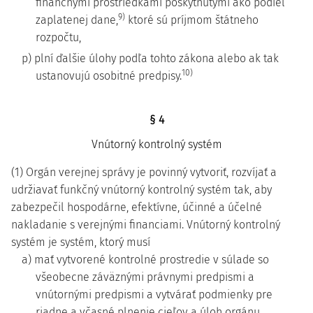
finančnými prostriedkami poskytnutými ako podiel
9)
zaplatenej dane,
ktoré sú príjmom štátneho
rozpočtu,
p) plní ďalšie úlohy podľa tohto zákona alebo ak tak
10)
ustanovujú osobitné predpisy.
§ 4
Vnútorný kontrolný systém
(1) Orgán verejnej správy je povinný vytvoriť, rozvíjať a
udržiavať funkčný vnútorný kontrolný systém tak, aby
zabezpečil hospodárne, efektívne, účinné a účelné
nakladanie s verejnými financiami. Vnútorný kontrolný
systém je systém, ktorý musí
a) mať vytvorené kontrolné prostredie v súlade so
všeobecne záväznými právnymi predpismi a
vnútornými predpismi a vytvárať podmienky pre
riadne a včasné plnenie cieľov a úloh orgánu