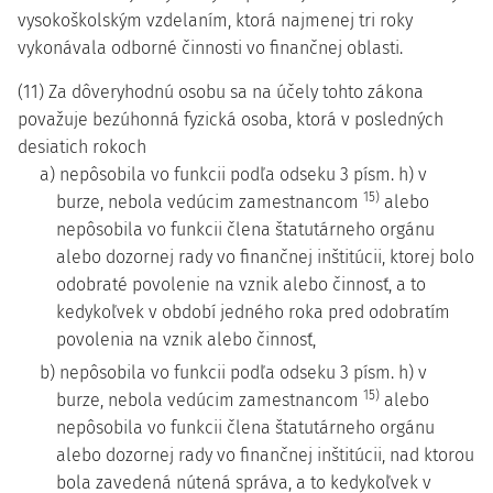
vysokoškolským vzdelaním, ktorá najmenej tri roky
vykonávala odborné činnosti vo finančnej oblasti.
(11) Za dôveryhodnú osobu sa na účely tohto zákona
považuje bezúhonná fyzická osoba, ktorá v posledných
desiatich rokoch
a) nepôsobila vo funkcii podľa odseku 3 písm. h) v
15)
burze, nebola vedúcim zamestnancom
alebo
nepôsobila vo funkcii člena štatutárneho orgánu
alebo dozornej rady vo finančnej inštitúcii, ktorej bolo
odobraté povolenie na vznik alebo činnosť, a to
kedykoľvek v období jedného roka pred odobratím
povolenia na vznik alebo činnosť,
b) nepôsobila vo funkcii podľa odseku 3 písm. h) v
15)
burze, nebola vedúcim zamestnancom
alebo
nepôsobila vo funkcii člena štatutárneho orgánu
alebo dozornej rady vo finančnej inštitúcii, nad ktorou
bola zavedená nútená správa, a to kedykoľvek v