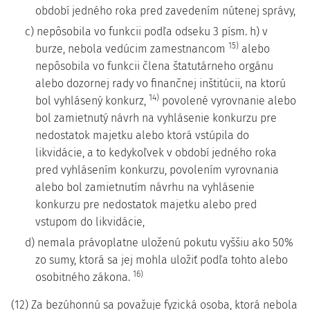
období jedného roka pred zavedením nútenej správy,
c) nepôsobila vo funkcii podľa odseku 3 písm. h) v
15)
burze, nebola vedúcim zamestnancom
alebo
nepôsobila vo funkcii člena štatutárneho orgánu
alebo dozornej rady vo finančnej inštitúcii, na ktorú
14)
bol vyhlásený konkurz,
povolené vyrovnanie alebo
bol zamietnutý návrh na vyhlásenie konkurzu pre
nedostatok majetku alebo ktorá vstúpila do
likvidácie, a to kedykoľvek v období jedného roka
pred vyhlásením konkurzu, povolením vyrovnania
alebo bol zamietnutím návrhu na vyhlásenie
konkurzu pre nedostatok majetku alebo pred
vstupom do likvidácie,
d) nemala právoplatne uloženú pokutu vyššiu ako 50%
zo sumy, ktorá sa jej mohla uložiť podľa tohto alebo
16)
osobitného zákona.
(12) Za bezúhonnú sa považuje fyzická osoba, ktorá nebola