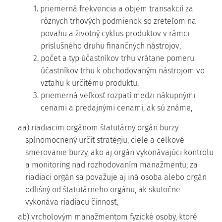
1. priemerná frekvencia a objem transakcií za
rôznych trhových podmienok so zreteľom na
povahu a životný cyklus produktov v rámci
príslušného druhu finančných nástrojov,
2. počet a typ účastníkov trhu vrátane pomeru
účastníkov trhu k obchodovaným nástrojom vo
vzťahu k určitému produktu,
3. priemerná veľkosť rozpätí medzi nákupnými
cenami a predajnými cenami, ak sú známe,
aa) riadiacim orgánom štatutárny orgán burzy
splnomocnený určiť stratégiu, ciele a celkové
smerovanie burzy, ako aj orgán vykonávajúci kontrolu
a monitoring nad rozhodovaním manažmentu; za
riadiaci orgán sa považuje aj iná osoba alebo orgán
odlišný od štatutárneho orgánu, ak skutočne
vykonáva riadiacu činnosť,
ab) vrcholovým manažmentom fyzické osoby, ktoré