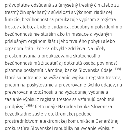
právoplatne odsúdená za úmyselný trestný čin alebo za
trestný čin spáchaný v súvislosti s výkonom riadiacej
funkcie; bezúhonnosť sa preukazuje výpisom z registra
trestov alebo, ak ide o cudzinca, obdobným potvrdením o
bezúhonnosti nie starším ako tri mesiace a vydaným
príslušným orgánom štátu jeho trvalého pobytu alebo
orgánom štátu, kde sa obvykle zdržiava. Na účely
preskúmavania a preukazovania skutočností o
bezúhonnosti má žiadateľ aj dotknutá osoba povinnosť
13b)
písomne poskytnúť Národnej banke Slovenska údaje,
ktoré sú potrebné na vyžiadanie výpisu z registra trestov,
pričom na poskytovanie a preverovanie týchto údajov, na
preverovanie totožnosti a na vyžiadanie, vydanie a
zaslanie výpisu z registra trestov sa vzťahujú osobitné
16aaa)
predpisy;
tieto údaje Národná banka Slovenska
bezodkladne zašle v elektronickej podobe
prostredníctvom elektronickej komunikácie Generálnej
prokuratúre Slovenskej republiky na vydanie výpisu z