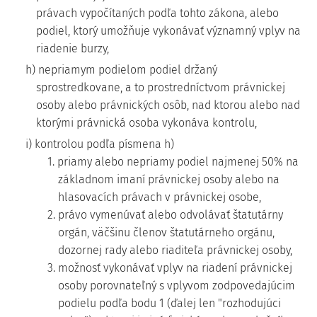
právach vypočítaných podľa tohto zákona, alebo
podiel, ktorý umožňuje vykonávať významný vplyv na
riadenie burzy,
h) nepriamym podielom podiel držaný
sprostredkovane, a to prostredníctvom právnickej
osoby alebo právnických osôb, nad ktorou alebo nad
ktorými právnická osoba vykonáva kontrolu,
i) kontrolou podľa písmena h)
1. priamy alebo nepriamy podiel najmenej 50% na
základnom imaní právnickej osoby alebo na
hlasovacích právach v právnickej osobe,
2. právo vymenúvať alebo odvolávať štatutárny
orgán, väčšinu členov štatutárneho orgánu,
dozornej rady alebo riaditeľa právnickej osoby,
3. možnosť vykonávať vplyv na riadení právnickej
osoby porovnateľný s vplyvom zodpovedajúcim
podielu podľa bodu 1 (ďalej len "rozhodujúci