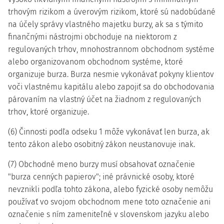
trhovým rizikom a úverovým rizikom, ktoré sú nadobúdané
na účely správy vlastného majetku burzy, ak sa s týmito
finančnými nástrojmi obchoduje na niektorom z
regulovaných trhov, mnohostrannom obchodnom systéme
alebo organizovanom obchodnom systéme, ktoré
organizuje burza. Burza nesmie vykonávať pokyny klientov
voči vlastnému kapitálu alebo zapojiť sa do obchodovania
párovaním na vlastný účet na žiadnom z regulovaných
trhov, ktoré organizuje.
(6) Činnosti podľa odseku 1 môže vykonávať len burza, ak
tento zákon alebo osobitný zákon neustanovuje inak.
(7) Obchodné meno burzy musí obsahovať označenie
"burza cenných papierov"; iné právnické osoby, ktoré
nevznikli podľa tohto zákona, alebo fyzické osoby nemôžu
používať vo svojom obchodnom mene toto označenie ani
označenie s ním zameniteľné v slovenskom jazyku alebo