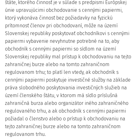
štáte, ktorého činnosť je v súlade s predpismi Európskej
únie upravujúcimi obchodovanie s cennými papiermi,
ktorý vykonáva činnosť bez požiadavky na fyzickú
prítomnosť členov pri obchodovaní, môže na území
Slovenskej republiky poskytovať obchodníkovi s cennými
papiermi vybavenie nevyhnutne potrebné na to, aby
obchodník s cennými papiermi so sídlom na území
Slovenskej republiky mal prístup k obchodovaniu na tejto
zahraničnej burze alebo na tomto zahraničnom
regulovanom trhu; to platí len vtedy, ak obchodník s
cennými papiermi poskytuje investičné služby na základe
práva slobodného poskytovania investičných služieb na
území členského štátu, v ktorom má sídlo príslušná
zahraničná burza alebo organizátor iného zahraničného
regulovaného trhu, a ak obchodník s cennými papiermi
požiadal o členstvo alebo o prístup k obchodovaniu na
tejto zahraničnej burze alebo na tomto zahraničnom
regulovanom trhu.