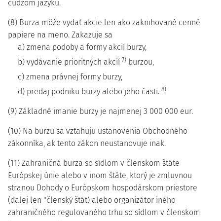
cudzom jazyku.
(8) Burza môže vydať akcie len ako zaknihované cenné
papiere na meno. Zakazuje sa
a) zmena podoby a formy akcií burzy,
7)
b) vydávanie prioritných akcií
burzou,
c) zmena právnej formy burzy,
8)
d) predaj podniku burzy alebo jeho časti.
(9) Základné imanie burzy je najmenej 3 000 000 eur.
(10) Na burzu sa vzťahujú ustanovenia Obchodného
zákonníka, ak tento zákon neustanovuje inak.
(11) Zahraničná burza so sídlom v členskom štáte
Európskej únie alebo v inom štáte, ktorý je zmluvnou
stranou Dohody o Európskom hospodárskom priestore
(ďalej len "členský štát) alebo organizátor iného
zahraničného regulovaného trhu so sídlom v členskom