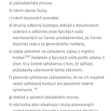
a) zakladateľská zmluva,
b) návrh stanov burzy,
c) návrh burzových pravidiel,
d) stručný odborný životopis, doklad o dosiahnutom
vzdelaní a odbornej praxi fyzických osôb
navrhovaných za členov predstavenstva, za členov
dozornej rady a za generálneho riaditeľa,
e) údaje potrebné na vyžiadanie výpisu z registra
13b)
trestov
žiadateľa a fyzických osôb podľa odseku 3
písm. h) a čestné vyhlásenia o tom, že spĺňajú
požiadavky ustanovené týmto zákonom,
f) písomné vyhlásenie zakladateľov, že na ich majetok
nebol vyhlásený konkurz ani povolené nútené
14)
vyrovnanie,
g) doklad o splatení základného imania,
h) obchodný plán obsahujúci druhy plánovaných
podnikateľských činností a organizačná štruktúra