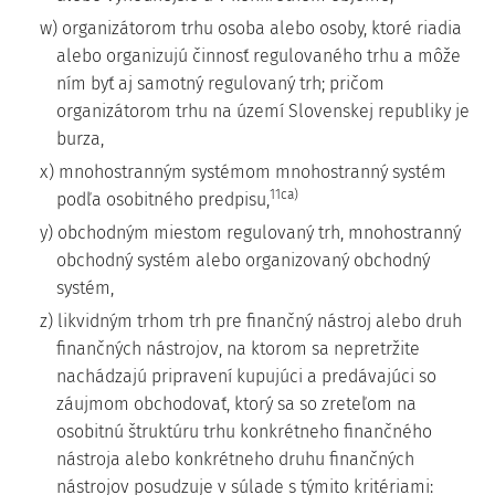
w) organizátorom trhu osoba alebo osoby, ktoré riadia
alebo organizujú činnosť regulovaného trhu a môže
ním byť aj samotný regulovaný trh; pričom
organizátorom trhu na území Slovenskej republiky je
burza,
x) mnohostranným systémom mnohostranný systém
11ca)
podľa osobitného predpisu,
y) obchodným miestom regulovaný trh, mnohostranný
obchodný systém alebo organizovaný obchodný
systém,
z) likvidným trhom trh pre finančný nástroj alebo druh
finančných nástrojov, na ktorom sa nepretržite
nachádzajú pripravení kupujúci a predávajúci so
záujmom obchodovať, ktorý sa so zreteľom na
osobitnú štruktúru trhu konkrétneho finančného
nástroja alebo konkrétneho druhu finančných
nástrojov posudzuje v súlade s týmito kritériami: