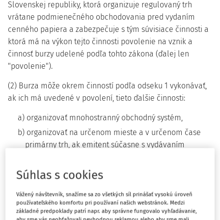
Slovenskej republiky, ktorá organizuje regulovaný trh
vrátane podmienečného obchodovania pred vydaním
cenného papiera a zabezpečuje s tým súvisiace činnosti a
ktorá má na výkon tejto činnosti povolenie na vznik a
činnosť burzy udelené podľa tohto zákona (ďalej len
"povolenie").
(2) Burza môže okrem činností podľa odseku 1 vykonávať,
ak ich má uvedené v povolení, tieto ďalšie činnosti:
a) organizovať mnohostranný obchodný systém,
b) organizovať na určenom mieste a v určenom čase
primárny trh, ak emitent súčasne s vydávaním
cenných papierov alebo iných finančných nástrojov
žiada o ich prijatie na trh burzy,
Súhlas s cookies
c) zabezpečovať činnosti súvisiace s činnosťami podľa
Vážený návštevník, snažíme sa zo všetkých síl prinášať vysokú úroveň
písmen a) a b) a činnosťami podľa osobitného
používateľského komfortu pri používaní našich webstránok. Medzi
1a)
zákona,
základné predpoklady patrí napr. aby správne fungovalo vyhľadávanie,
aby sme vás neobťažovali nevhodnou reklamou alebo aby sme mali