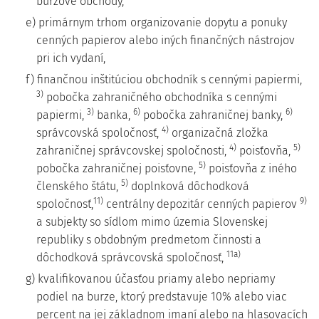
burzové obchody,
e) primárnym trhom organizovanie dopytu a ponuky
cenných papierov alebo iných finančných nástrojov
pri ich vydaní,
f) finančnou inštitúciou obchodník s cennými papiermi,
3)
pobočka zahraničného obchodníka s cennými
3)
6)
6)
papiermi,
banka,
pobočka zahraničnej banky,
4)
správcovská spoločnosť,
organizačná zložka
4)
5)
zahraničnej správcovskej spoločnosti,
poisťovňa,
5)
pobočka zahraničnej poisťovne,
poisťovňa z iného
5)
členského štátu,
doplnková dôchodková
11)
9)
spoločnosť,
centrálny depozitár cenných papierov
a subjekty so sídlom mimo územia Slovenskej
republiky s obdobným predmetom činnosti a
11a)
dôchodková správcovská spoločnosť,
g) kvalifikovanou účasťou priamy alebo nepriamy
podiel na burze, ktorý predstavuje 10% alebo viac
percent na jej základnom imaní alebo na hlasovacích