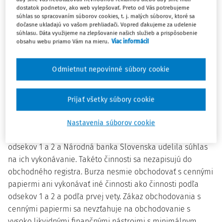
d) organizovať organizovaný obchodný systém,
dostatok podnetov, ako web vylepšovať. Preto od Vás potrebujeme
súhlas so spracovaním súborov cookies, t. j. malých súborov, ktoré sa
e) poskytovať služby vykazovania údajov podľa
dočasne ukladajú vo vašom prehliadači. Vopred ďakujeme za udelenie
3)
osobitného predpisu.
súhlasu. Dáta využijeme na zlepšovanie našich služieb a prispôsobenie
obsahu webu priamo Vám na mieru.
Viac informácií
(3) Pri výkone činnosti podľa odsekov 1 a 2 prináleží burze
aj rozhodovanie v prípadoch ustanovených týmto
Odmietnut nepovinné súbory cookie
zákonom.
(4) Burza je právnickou osobou a zapisuje sa do
Prijať všetky súbory cookie
obchodného registra.
(5) Burza môže vykonávať iné činnosti, ako sú uvedené v
Nastavenia súborov cookie
odsekoch 1 a 2, len ak neohrozujú plnenie činností podľa
odsekov 1 a 2 a Národná banka Slovenska udelila súhlas
na ich vykonávanie. Takéto činnosti sa nezapisujú do
obchodného registra. Burza nesmie obchodovať s cennými
papiermi ani vykonávať iné činnosti ako činnosti podľa
odsekov 1 a 2 a podľa prvej vety. Zákaz obchodovania s
cennými papiermi sa nevzťahuje na obchodovanie s
vysoko likvidnými finančnými nástrojmi s minimálnym