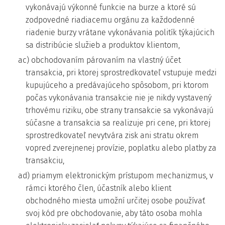
vykonávajú výkonné funkcie na burze a ktoré sú
zodpovedné riadiacemu orgánu za každodenné
riadenie burzy vrátane vykonávania politík týkajúcich
sa distribúcie služieb a produktov klientom,
ac) obchodovaním párovaním na vlastný účet
transakcia, pri ktorej sprostredkovateľ vstupuje medzi
kupujúceho a predávajúceho spôsobom, pri ktorom
počas vykonávania transakcie nie je nikdy vystavený
trhovému riziku, obe strany transakcie sa vykonávajú
súčasne a transakcia sa realizuje pri cene, pri ktorej
sprostredkovateľ nevytvára zisk ani stratu okrem
vopred zverejnenej provízie, poplatku alebo platby za
transakciu,
ad) priamym elektronickým prístupom mechanizmus, v
rámci ktorého člen, účastník alebo klient
obchodného miesta umožní určitej osobe používať
svoj kód pre obchodovanie, aby táto osoba mohla