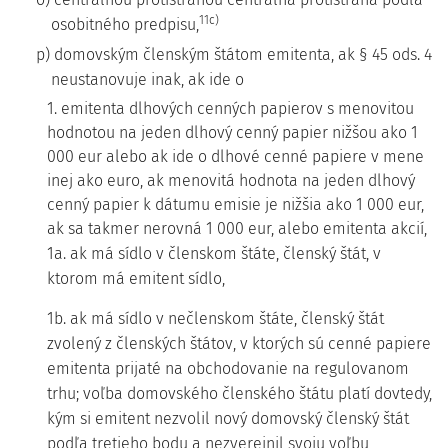
11c)
osobitného predpisu,
p) domovským členským štátom emitenta, ak § 45 ods. 4
neustanovuje inak, ak ide o
1. emitenta dlhových cenných papierov s menovitou
hodnotou na jeden dlhový cenný papier nižšou ako 1
000 eur alebo ak ide o dlhové cenné papiere v mene
inej ako euro, ak menovitá hodnota na jeden dlhový
cenný papier k dátumu emisie je nižšia ako 1 000 eur,
ak sa takmer nerovná 1 000 eur, alebo emitenta akcií,
1a. ak má sídlo v členskom štáte, členský štát, v
ktorom má emitent sídlo,
1b. ak má sídlo v nečlenskom štáte, členský štát
zvolený z členských štátov, v ktorých sú cenné papiere
emitenta prijaté na obchodovanie na regulovanom
trhu; voľba domovského členského štátu platí dovtedy,
kým si emitent nezvolil nový domovský členský štát
podľa tretieho bodu a nezverejnil svoju voľbu,