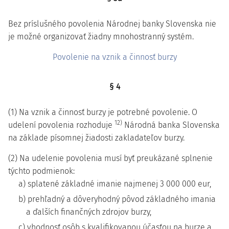
Bez príslušného povolenia Národnej banky Slovenska nie
je možné organizovať žiadny mnohostranný systém.
Povolenie na vznik a činnosť burzy
§ 4
(1) Na vznik a činnosť burzy je potrebné povolenie. O
12)
udelení povolenia rozhoduje
Národná banka Slovenska
na základe písomnej žiadosti zakladateľov burzy.
(2) Na udelenie povolenia musí byť preukázané splnenie
týchto podmienok:
a) splatené základné imanie najmenej 3 000 000 eur,
b) prehľadný a dôveryhodný pôvod základného imania
a ďalších finančných zdrojov burzy,
c) vhodnosť osôb s kvalifikovanou účasťou na burze a