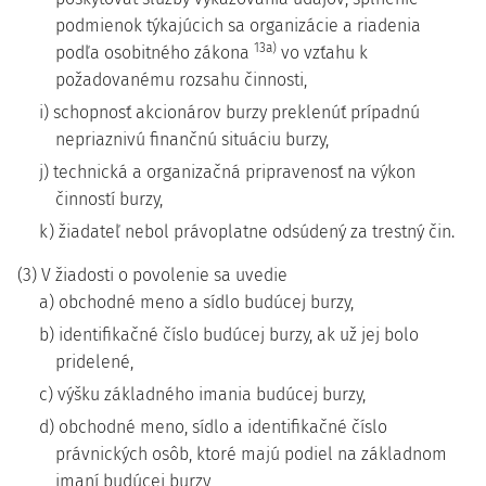
podmienok týkajúcich sa organizácie a riadenia
13a)
podľa osobitného zákona
vo vzťahu k
požadovanému rozsahu činnosti,
i) schopnosť akcionárov burzy preklenúť prípadnú
nepriaznivú finančnú situáciu burzy,
j) technická a organizačná pripravenosť na výkon
činností burzy,
k) žiadateľ nebol právoplatne odsúdený za trestný čin.
(3) V žiadosti o povolenie sa uvedie
a) obchodné meno a sídlo budúcej burzy,
b) identifikačné číslo budúcej burzy, ak už jej bolo
pridelené,
c) výšku základného imania budúcej burzy,
d) obchodné meno, sídlo a identifikačné číslo
právnických osôb, ktoré majú podiel na základnom
imaní budúcej burzy,