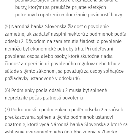
burzy, ktorými sa preukáže prijatie všetkých
potrebných opatrení na dodržanie povinností burzy.
(5) Národná banka Slovenska žiadosť o povolenie
zamietne, ak žiadateľ nesplní niektorú z podmienok podľa
odseku 2. Dôvodom na zamietnutie žiadosti o povolenie
nemôžu byť ekonomické potreby trhu. Pri udeľovaní
povolenia osoba alebo osoby, ktoré skutočne riadia
činnosť a operácie už povoleného regulovaného trhu v
súlade s týmto zákonom, sa považujú za osoby spĺňajúce
požiadavky ustanovené v odseku 16.
(6) Podmienky podľa odseku 2 musia byť splnené
nepretržite počas platnosti povolenia.
(7) Podrobnosti o podmienkach podľa odseku 2 a spôsob
preukazovania splnenia týchto podmienok ustanoví
opatrenie, ktoré vydá Národná banka Slovenska a ktoré sa
vyhlasuje uverejnením jeho úplného znenia v Zbierke