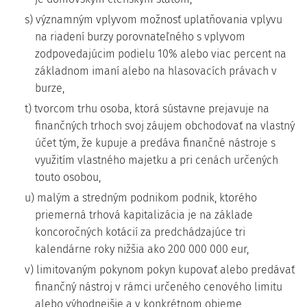
s) významným vplyvom možnosť uplatňovania vplyvu
na riadení burzy porovnateľného s vplyvom
zodpovedajúcim podielu 10% alebo viac percent na
základnom imaní alebo na hlasovacích právach v
burze,
t) tvorcom trhu osoba, ktorá sústavne prejavuje na
finančných trhoch svoj záujem obchodovať na vlastný
účet tým, že kupuje a predáva finančné nástroje s
využitím vlastného majetku a pri cenách určených
touto osobou,
u) malým a stredným podnikom podnik, ktorého
priemerná trhová kapitalizácia je na základe
koncoročných kotácií za predchádzajúce tri
kalendárne roky nižšia ako 200 000 000 eur,
v) limitovaným pokynom pokyn kupovať alebo predávať
finančný nástroj v rámci určeného cenového limitu
alebo výhodnejšie a v konkrétnom objeme,