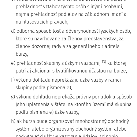
prehľadnosť vzťahov týchto osôb s inými osobami,
najmä prehľadnosť podielov na základnom imaní a
na hlasovacích právach,
d) odborná spôsobilosť a dôveryhodnosť fyzických osôb,
ktoré sú navrhované za členov predstavenstva, za
členov dozornej rady a za generálneho riaditeľa
burzy,
13)
e) prehľadnosť skupiny s úzkymi väzbami,
ku ktorej
patrí aj akcionár s kvalifikovanou účasťou na burze,
f) výkonu dohľadu neprekážajú úzke väzby v rámci
skupiny podľa písmena e),
g) výkonu dohľadu neprekáža právny poriadok a spôsob
jeho uplatnenia v štáte, na ktorého území má skupina
podľa písmena e) úzke väzby,
h) ak burza bude organizovať mnohostranný obchodný
systém alebo organizovaný obchodný systém alebo
poskytovať služby vykazovania údajov, splnenie