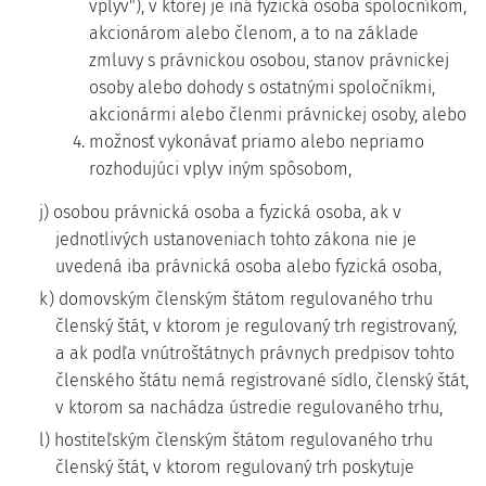
vplyv"), v ktorej je iná fyzická osoba spoločníkom,
akcionárom alebo členom, a to na základe
zmluvy s právnickou osobou, stanov právnickej
osoby alebo dohody s ostatnými spoločníkmi,
akcionármi alebo členmi právnickej osoby, alebo
4. možnosť vykonávať priamo alebo nepriamo
rozhodujúci vplyv iným spôsobom,
j) osobou právnická osoba a fyzická osoba, ak v
jednotlivých ustanoveniach tohto zákona nie je
uvedená iba právnická osoba alebo fyzická osoba,
k) domovským členským štátom regulovaného trhu
členský štát, v ktorom je regulovaný trh registrovaný,
a ak podľa vnútroštátnych právnych predpisov tohto
členského štátu nemá registrované sídlo, členský štát,
v ktorom sa nachádza ústredie regulovaného trhu,
l) hostiteľským členským štátom regulovaného trhu
členský štát, v ktorom regulovaný trh poskytuje