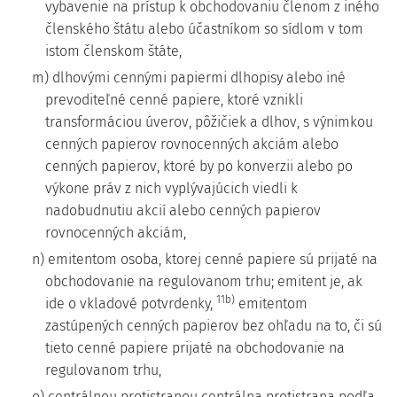
vybavenie na prístup k obchodovaniu členom z iného
členského štátu alebo účastníkom so sídlom v tom
istom členskom štáte,
m) dlhovými cennými papiermi dlhopisy alebo iné
prevoditeľné cenné papiere, ktoré vznikli
transformáciou úverov, pôžičiek a dlhov, s výnimkou
cenných papierov rovnocenných akciám alebo
cenných papierov, ktoré by po konverzii alebo po
výkone práv z nich vyplývajúcich viedli k
nadobudnutiu akcií alebo cenných papierov
rovnocenných akciám,
n) emitentom osoba, ktorej cenné papiere sú prijaté na
obchodovanie na regulovanom trhu; emitent je, ak
11b)
ide o vkladové potvrdenky,
emitentom
zastúpených cenných papierov bez ohľadu na to, či sú
tieto cenné papiere prijaté na obchodovanie na
regulovanom trhu,
o) centrálnou protistranou centrálna protistrana podľa