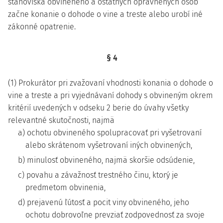
stanoviska obvineného a ostatných oprávnených osôb
začne konanie o dohode o vine a treste alebo urobí iné
zákonné opatrenie.
§ 4
(1) Prokurátor pri zvažovaní vhodnosti konania o dohode o
vine a treste a pri vyjednávaní dohody s obvineným okrem
kritérií uvedených v odseku 2 berie do úvahy všetky
relevantné skutočnosti, najmä
a) ochotu obvineného spolupracovať pri vyšetrovaní
alebo skrátenom vyšetrovaní iných obvinených,
b) minulosť obvineného, najmä skoršie odsúdenie,
c) povahu a závažnosť trestného činu, ktorý je
predmetom obvinenia,
d) prejavenú ľútosť a pocit viny obvineného, jeho
ochotu dobrovoľne prevziať zodpovednosť za svoje