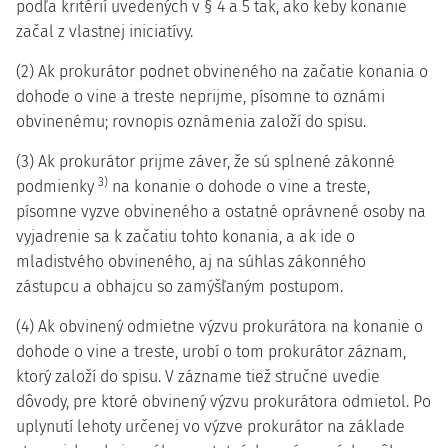
podľa kritérií uvedených v § 4 a 5 tak, ako keby konanie
začal z vlastnej iniciatívy.
(2) Ak prokurátor podnet obvineného na začatie konania o
dohode o vine a treste neprijme, písomne to oznámi
obvinenému; rovnopis oznámenia založí do spisu.
(3) Ak prokurátor prijme záver, že sú splnené zákonné
3)
podmienky
na konanie o dohode o vine a treste,
písomne vyzve obvineného a ostatné oprávnené osoby na
vyjadrenie sa k začatiu tohto konania, a ak ide o
mladistvého obvineného, aj na súhlas zákonného
zástupcu a obhajcu so zamýšľaným postupom.
(4) Ak obvinený odmietne výzvu prokurátora na konanie o
dohode o vine a treste, urobí o tom prokurátor záznam,
ktorý založí do spisu. V zázname tiež stručne uvedie
dôvody, pre ktoré obvinený výzvu prokurátora odmietol. Po
uplynutí lehoty určenej vo výzve prokurátor na základe