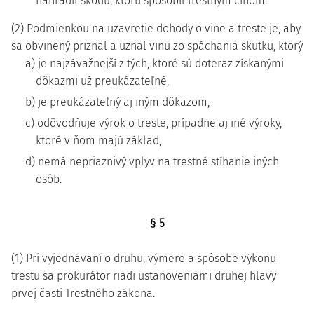
nahradiť škodu, ktorú spôsobil trestným činom.
(2) Podmienkou na uzavretie dohody o vine a treste je, aby
sa obvinený priznal a uznal vinu zo spáchania skutku, ktorý
a) je najzávažnejší z tých, ktoré sú doteraz získanými
dôkazmi už preukázateľné,
b) je preukázateľný aj iným dôkazom,
c) odôvodňuje výrok o treste, prípadne aj iné výroky,
ktoré v ňom majú základ,
d) nemá nepriaznivý vplyv na trestné stíhanie iných
osôb.
§ 5
(1) Pri vyjednávaní o druhu, výmere a spôsobe výkonu
trestu sa prokurátor riadi ustanoveniami druhej hlavy
prvej časti Trestného zákona.