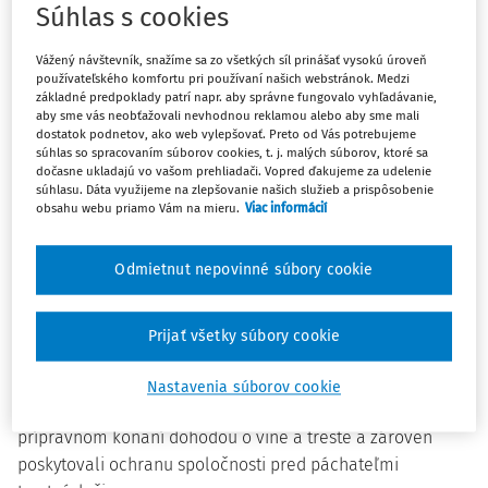
Súhlas s cookies
z 20. decembra 2005
o podmienkach a postupe prokurátora pri konaní o
Vážený návštevník, snažíme sa zo všetkých síl prinášať vysokú úroveň
používateľského komfortu pri používaní našich webstránok. Medzi
dohode o uznaní viny a prijatí trestu
základné predpoklady patrí napr. aby správne fungovalo vyhľadávanie,
Ministerstvo spravodlivosti Slovenskej republiky podľa §
aby sme vás neobťažovali nevhodnou reklamou alebo aby sme mali
dostatok podnetov, ako web vylepšovať. Preto od Vás potrebujeme
561 ods. 2 zákona č. 301/2005 Z.z. Trestný poriadok
súhlas so spracovaním súborov cookies, t. j. malých súborov, ktoré sa
ustanovuje:
dočasne ukladajú vo vašom prehliadači. Vopred ďakujeme za udelenie
súhlasu. Dáta využijeme na zlepšovanie našich služieb a prispôsobenie
obsahu webu priamo Vám na mieru.
Viac informácií
§ 1
Odmietnut nepovinné súbory cookie
Táto vyhláška ustanovuje podmienky a pravidlá postupu
prokurátora pri iniciovaní, prijatí podnetu obvineného a
Prijať všetky súbory cookie
vedení vyjednávania o dohode o uznaní viny a prijatí trestu
(ďalej len "dohoda o vine a treste"), aby umožnili
Nastavenia súborov cookie
skončenie čo najväčšieho počtu trestných vecí v
prípravnom konaní dohodou o vine a treste a zároveň
poskytovali ochranu spoločnosti pred páchateľmi