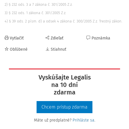
2) § 232 ods. 3 a 7 zákona č. 301/2005 Z.z.
3) § 232 ods. 1 zákona č. 301/2005 Z.z.
4) § 39 ods. 2 písm. d) a odsek 4 zákona č. 300/2005 Z.z. Trestný zákon.
Vytlačiť
Zdieľať
Poznámka
Obľúbené
Stiahnuť
Vyskúšajte Legalis
na 10 dní
zdarma
Chcem prístup zdarma
Máte už predplatné?
Prihláste sa
.