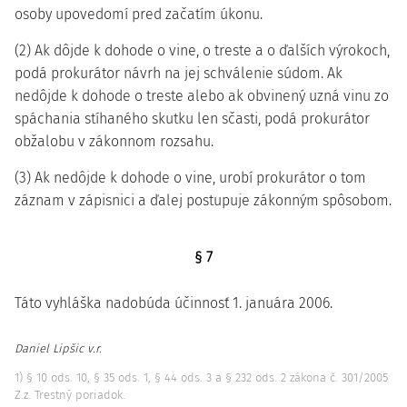
osoby upovedomí pred začatím úkonu.
(2) Ak dôjde k dohode o vine, o treste a o ďalších výrokoch,
podá prokurátor návrh na jej schválenie súdom. Ak
nedôjde k dohode o treste alebo ak obvinený uzná vinu zo
spáchania stíhaného skutku len sčasti, podá prokurátor
obžalobu v zákonnom rozsahu.
(3) Ak nedôjde k dohode o vine, urobí prokurátor o tom
záznam v zápisnici a ďalej postupuje zákonným spôsobom.
§ 7
Táto vyhláška nadobúda účinnosť 1. januára 2006.
Daniel Lipšic v.r.
1) § 10 ods. 10, § 35 ods. 1, § 44 ods. 3 a § 232 ods. 2 zákona č. 301/2005
Z.z. Trestný poriadok.