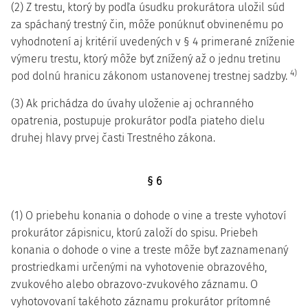
(2) Z trestu, ktorý by podľa úsudku prokurátora uložil súd
za spáchaný trestný čin, môže ponúknuť obvinenému po
vyhodnotení aj kritérií uvedených v § 4 primerané zníženie
výmeru trestu, ktorý môže byť znížený až o jednu tretinu
4)
pod dolnú hranicu zákonom ustanovenej trestnej sadzby.
(3) Ak prichádza do úvahy uloženie aj ochranného
opatrenia, postupuje prokurátor podľa piateho dielu
druhej hlavy prvej časti Trestného zákona.
§ 6
(1) O priebehu konania o dohode o vine a treste vyhotoví
prokurátor zápisnicu, ktorú založí do spisu. Priebeh
konania o dohode o vine a treste môže byť zaznamenaný
prostriedkami určenými na vyhotovenie obrazového,
zvukového alebo obrazovo-zvukového záznamu. O
vyhotovovaní takéhoto záznamu prokurátor prítomné