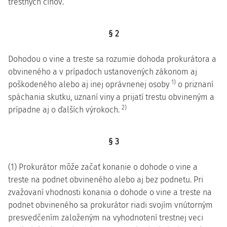
trestných činov.
§ 2
Dohodou o vine a treste sa rozumie dohoda prokurátora a
obvineného a v prípadoch ustanovených zákonom aj
1)
poškodeného alebo aj inej oprávnenej osoby
o priznaní
spáchania skutku, uznaní viny a prijatí trestu obvineným a
2)
prípadne aj o ďalších výrokoch.
§ 3
(1) Prokurátor môže začať konanie o dohode o vine a
treste na podnet obvineného alebo aj bez podnetu. Pri
zvažovaní vhodnosti konania o dohode o vine a treste na
podnet obvineného sa prokurátor riadi svojím vnútorným
presvedčením založeným na vyhodnotení trestnej veci