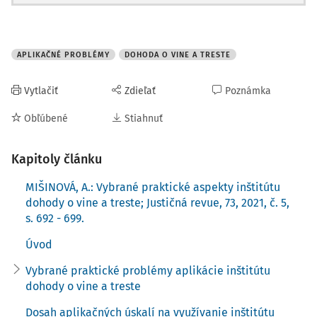
ustanovení § 333 ods. 3 Trestného poriadku pod
písmenami a)
APLIKAČNÉ PROBLÉMY
DOHODA O VINE A TRESTE
Vytlačiť
Zdieľať
Poznámka
Obľúbené
Stiahnuť
Kapitoly článku
MIŠINOVÁ, A.: Vybrané praktické aspekty inštitútu
dohody o vine a treste; Justičná revue, 73, 2021, č. 5,
s. 692 - 699.
Úvod
Vybrané praktické problémy aplikácie inštitútu
dohody o vine a treste
Dosah aplikačných úskalí na využívanie inštitútu