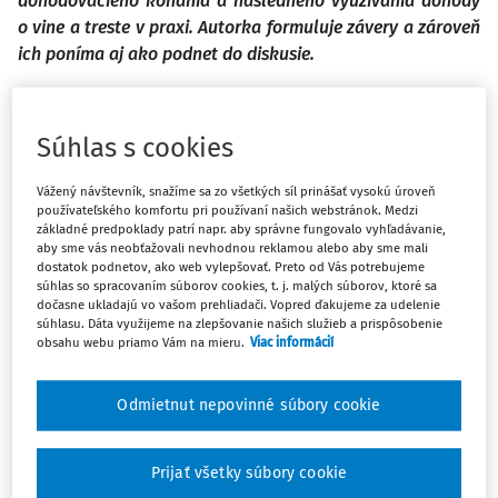
dohodovacieho konania a následného využívania dohody
o vine a treste v praxi. Autorka formuluje závery a zároveň
ich poníma aj ako podnet do diskusie.
MIŠINOVÁ, A.: Vybrané praktické aspekty inštitútu
Súhlas s cookies
dohody o vine a treste; Justičná revue, 73, 2021, č. 5,
Vážený návštevník, snažíme sa zo všetkých síl prinášať vysokú úroveň
s. 692 - 699.
používateľského komfortu pri používaní našich webstránok. Medzi
základné predpoklady patrí napr. aby správne fungovalo vyhľadávanie,
In the presented article author deals with selected
aby sme vás neobťažovali nevhodnou reklamou alebo aby sme mali
practical aspects of the agreement on guilt and
dostatok podnetov, ako web vylepšovať. Preto od Vás potrebujeme
súhlas so spracovaním súborov cookies, t. j. malých súborov, ktoré sa
punishment. The author focuses attention mainly on the
dočasne ukladajú vo vašom prehliadači. Vopred ďakujeme za udelenie
institute's applicational effects in relation to the
súhlasu. Dáta využijeme na zlepšovanie našich služieb a prispôsobenie
obsahu webu priamo Vám na mieru.
Viac informácií
sentencing within the area of the agreement procedure
and the subsequent usage of the agreement on guilt and
punishment in practice. The author formula tes
Odmietnut nepovinné súbory cookie
conclusions and at the same time considers them an
incentive for discussion.
Prijať všetky súbory cookie