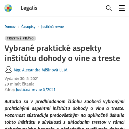
Legalis
Menu
Domov
Časopisy
Justičná revue
TRESTNÉ PRÁVO
Vybrané praktické aspekty
inštitútu dohody o vine a treste
Mgr. Alexandra Mišinová LL.M.
Vydané
:
30. 5. 2021
20 minút čítania
Zdroj
:
Justičná revue 5/2021
Autorka sa v predkladanom článku zaoberá vybranými
praktickými aspektmi inštitútu dohody o vine a treste.
Pozornosť sústreďuje predovšetkým na aplikačné úskalia
tohto inštitútu v súvislosti s ukladaním trestov v rámci