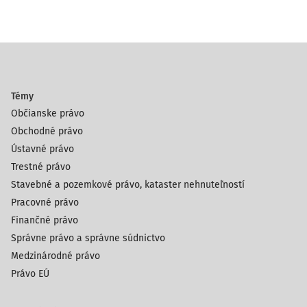
postupom podľa
§ 363 ods. 1 TP
. Pritom uznesenie o
vznesení obvinenia podľa
§ 206 TP
je procesným
rozhodnutím, nie rozhodnutím meritórnym.
Rovnako tak zákonom č.
401/2015 Z.z.
vykonaná
novelizácia ustanovenia
§ 363 ods. 1 TP
nebola dôsledná,
Témy
a to najm
Občianske právo
Obchodné právo
Ústavné právo
Trestné právo
Stavebné a pozemkové právo, kataster nehnuteľností
Pracovné právo
Finančné právo
Správne právo a správne súdnictvo
Medzinárodné právo
Právo EÚ