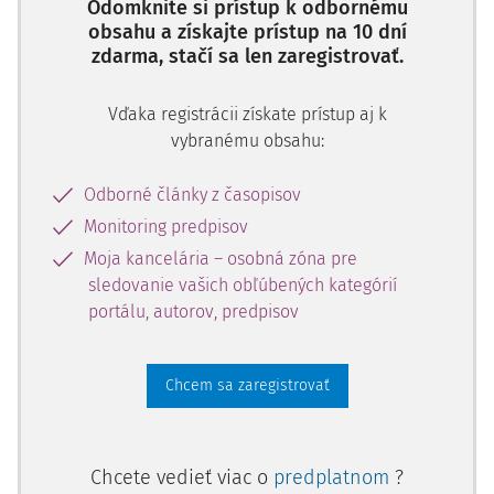
Odomknite si prístup k odbornému
obsahu a získajte prístup na 10 dní
Ciele zavedenia inštitútu zrušenia
zdarma, stačí sa len zaregistrovať.
právoplatných rozhodnutí a
realita
Vďaka registrácii získate prístup aj k
vybranému obsahu:
Podľa dôvodovej správy k Trestnému poriadku zámerom
zavedenia inštitútu bolo "...umožniť vo veciach v ktorých
Odborné články z časopisov
súd ešte nekonal a vec bola v prípravnom konaní
Monitoring predpisov
prokurátorom postúpená inému orgánu alebo ktorým bolo
Moja kancelária – osobná zóna pre
zastavené alebo podmienečne zastavené trestné stíhanie,
sledovanie vašich obľúbených kategórií
alebo ktoré v tomto rozsahu spočíva na chybnom
portálu, autorov, predpisov
procesnom konaní, aby nezákonnosť napravil generálny
2)
prokurátor."
Podľa dôvodovej správy malo ísť tak o
operatívnejšie konanie a súčasne malo dôjsť k
Chcem sa zaregistrovať
odbremeneniu súdov, na ktoré prešli ďalšie nové formy
konania a rozhodovania, t.j. odklony, pričom podľa zámeru
zákonodarcu aj samo kontradiktórne hlavné pojednávanie
Chcete vedieť viac o
predplatnom
?
malo byť procesne náročnejšie.