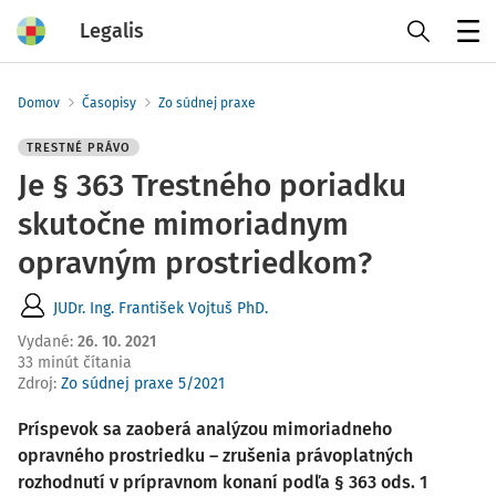
Legalis
Menu
Domov
Časopisy
Zo súdnej praxe
TRESTNÉ PRÁVO
Je § 363 Trestného poriadku
skutočne mimoriadnym
opravným prostriedkom?
JUDr. Ing. František Vojtuš PhD.
Vydané
:
26. 10. 2021
33 minút čítania
Zdroj
:
Zo súdnej praxe 5/2021
Príspevok sa zaoberá analýzou mimoriadneho
opravného prostriedku – zrušenia právoplatných
rozhodnutí v prípravnom
konaní podľa § 363 ods. 1