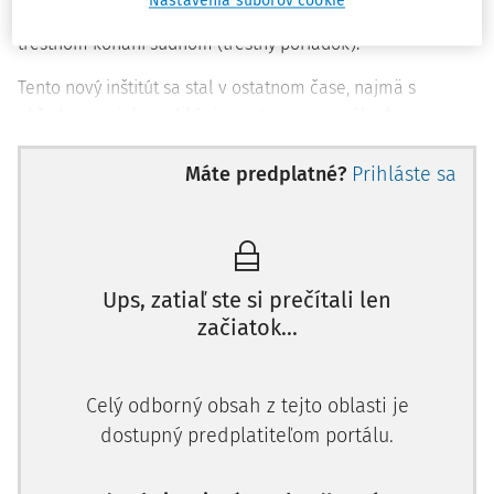
Nastavenia súborov cookie
zákona podľa
§ 266 a nasl. zákona č. 141/1961 Zb.
zákona o
trestnom konaní súdnom (trestný poriadok).
Tento nový inštitút sa stal v ostatnom čase, najmä s
ohľadom na jeho aplikáciu zo strany generálneho
prokurátora v mediálne exponovaných trestných veciach,
mimoriadnym nielen svojim systematickým zaradením v
Máte predplatné?
Prihláste sa
rámci
Trestného poriadku
, ale aj polemikou, ktorú jeho
aplikácia nielen v laickej, ale aj odbornej verejnosti,
vyvolala.
Cieľom príspevku je analyzovať najmä súčasný stav
Ups, zatiaľ ste si prečítali len
používania tohto inštitútu, so zameraním na aplikačné
začiatok...
problémy s ním spojené. V príspevku sa zameriame najmä
na to, či z hľadiska aplikácie tohto inštitútu v praxi, napĺňa
Celý odborný obsah z tejto oblasti je
jeho využívanie charakter mimoriadneho opravného
dostupný predplatiteľom portálu.
prostriedku alebo ide skôr charakterom aplikácie o akýsi
skrytý "riadny" opravný prostriedok.