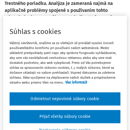
Trestného poriadku. Analýza je zameraná najmä na
aplikačné problémy
spojené s používaním tohto
mimoriadneho opravného prostriedku. V závere sú
prezentované návrhy de lege lata
vychádzajúce z
Súhlas s cookies
identifikovaných aplikačných problémov.
Vážený návštevník, snažíme sa zo všetkých síl prinášať vysokú úroveň
1)
Jedným
z nových inštitútov, ktoré zaviedla rekodifikácia
používateľského komfortu pri používaní našich webstránok. Medzi
základné predpoklady patrí napr. aby správne fungovalo vyhľadávanie,
slovenského trestného konania vykonaná prijatím a
aby sme vás neobťažovali nevhodnou reklamou alebo aby sme mali
nadobudnutím účinnosti zákona č.
301/2005 Z.z.
Trestný
dostatok podnetov, ako web vylepšovať. Preto od Vás potrebujeme
súhlas so spracovaním súborov cookies, t. j. malých súborov, ktoré sa
poriadok (ďalej aj "TP") bolo zavedenie nového
dočasne ukladajú vo vašom prehliadači. Vopred ďakujeme za udelenie
mimoriadneho opravného prostriedku v rámci predsúdnej
súhlasu. Dáta využijeme na zlepšovanie našich služieb a prispôsobenie
obsahu webu priamo Vám na mieru.
Viac informácií
časti trestného konania - inštitútu zrušenia právoplatných
rozhodnutí v prípravnom konaní podľa
§ 363 a nasl. TP
(ďalej aj ako "zrušenie právoplatných rozhodnutí"). Tento
Odmietnut nepovinné súbory cookie
inštitút svojim zameraním a povahou, spolu s inštitútom
dovolania podľa
§ 368 a nasl. TP
, nahradil mimoriadny
Prijať všetky súbory cookie
opravný prostriedok zavedený v predchádzajúcom
Trestnom poriadku - inštitút sťažnosti pre porušenie