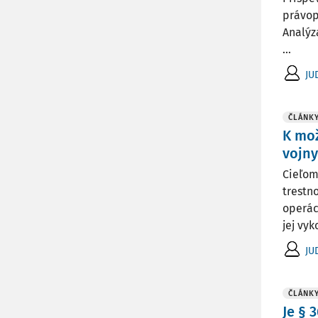
právop
Analýz
...
JU
ČLÁNK
K mo
vojny
Cieľom
trestn
operác
jej vyk
JU
ČLÁNK
Je §