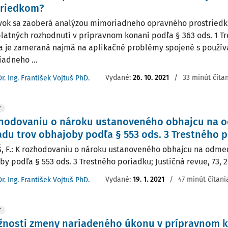
triedkom?
vok sa zaoberá analýzou mimoriadneho opravného prostriedku
latných rozhodnutí v prípravnom konaní podľa § 363 ods. 1 T
a je zameraná najmä na aplikačné problémy spojené s použív
adneho ...
Vydané:
26. 10. 2021
/
33 minút číta
Dr. Ing. František Vojtuš PhD.
Y
zhodovaniu o nároku ustanoveného obhajcu na 
du trov obhajoby podľa § 553 ods. 3 Trestného 
, F.: K rozhodovaniu o nároku ustanoveného obhajcu na odme
y podľa § 553 ods. 3 Trestného poriadku; Justičná revue, 73, 2021
Vydané:
19. 1. 2021
/
47 minút čítani
Dr. Ing. František Vojtuš PhD.
Y
žnosti zmeny nariadeného úkonu v prípravnom k