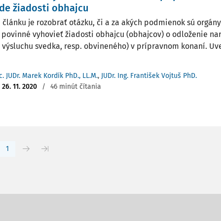
de žiadosti obhajcu
 článku je rozobrať otázku, či a za akých podmienok sú orgány
 povinné vyhovieť žiadosti obhajcu (obhajcov) o odloženie n
 výsluchu svedka, resp. obvineného) v prípravnom konaní. U
c. JUDr. Marek Kordík PhD., LL.M.
,
JUDr. Ing. František Vojtuš PhD.
:
26. 11. 2020
/
46 minút čítania
1