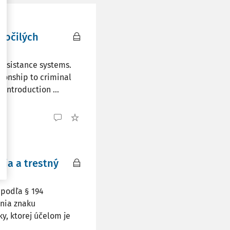
ročilých
assistance systems.
ionship to criminal
 introduction ...
lia a trestný
podľa § 194
nia znaku
y, ktorej účelom je