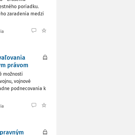
restného poriadku.
jeho zaradenia medzi
nia
vaľovania
ným právom
é možnosti
vojnu, vojnové
padne podnecovania k
nia
opravným