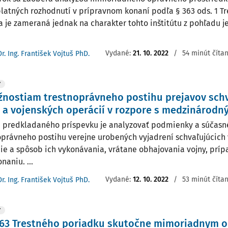
latných rozhodnutí v prípravnom konaní podľa § 363 ods. 1 T
a je zameraná jednak na charakter tohto inštitútu z pohľadu 
Vydané:
21. 10. 2022
/
54 minút číta
Dr. Ing. František Vojtuš PhD.
Y
žnostiam trestnoprávneho postihu prejavov sch
 a vojenských operácií v rozpore s medzinárod
 predkladaného príspevku je analyzovať podmienky a súčasn
oprávneho postihu verejne urobených vyjadrení schvaľujúcich 
ie a spôsob ich vykonávania, vrátane obhajovania vojny, prí
onaniu. ...
Vydané:
12. 10. 2022
/
53 minút číta
Dr. Ing. František Vojtuš PhD.
Y
 363 Trestného poriadku skutočne mimoriadnym 