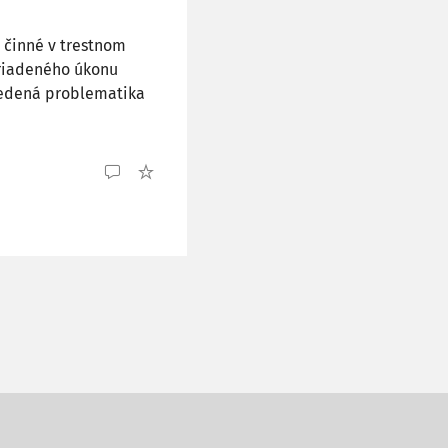
 činné v trestnom
ariadeného úkonu
vedená problematika