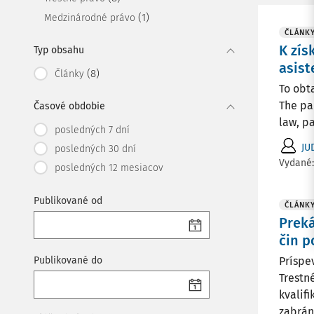
(1)
Medzinárodné právo
ČLÁNK
K zís
Typ obsahu
asist
(8)
Články
To obt
The pa
Časové obdobie
law, pa
posledných 7 dní
JU
posledných 30 dní
Vydané
posledných 12 mesiacov
Publikované od
ČLÁNK
Preká
čin 
Publikované do
Príspe
Trestn
kvalif
zabráni