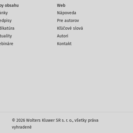
py obsahu
Web
ánky
Nápoveda
edpisy
Pre autorov
dikatúra
Kľúčové slová
tuality
Autori
bináre
Kontakt
© 2026 Wolters Kluwer SR s. r. o., všetky práva
vyhradené