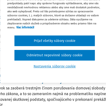
predpoklady patrí napr. aby správne fungovalo vyhľadávanie, aby sme vás
neobťažovali nevhodnou reklamou alebo aby sme mali dostatok podnetov,
Y
ako web vylepšovať. Preto od Vás potrebujeme súhlas so spracovaním
súborov cookies, t. j. malých súborov, ktoré sa dočasne ukladajú vo vašom
kaniu dôkazov z automatizovaných vozidiel a pok
prehliadači. Vopred ďakujeme za udelenie súhlasu. Dáta využijeme na
enčných systémov vozidiel
zlepšovanie našich služieb a prispôsobenie obsahu webu priamo Vám na
mieru.
Viac informácií
ain evidence from automated vehicles and advanced vehicle 
per deals with the issue of automated vehicles and their relat
Prijať všetky súbory cookie
rticularly in the area of evidence in criminal proceedings. The
Dr. Ing. František Vojtuš PhD.
,
doc. JUDr. Marek Kordík PhD., LL.M.
:
28. 4. 2026
/
91 minút čítania
Odmietnut nepovinné súbory cookie
Nastavenia súborov cookie
Y
žka, ktorej účelom je zabrániť vniknutiu do obyd
porušovania domovej slobody
vok sa zaoberá trestným činom porušovania domovej slobody 
ého zákona, a to so zameraním najmä na problematiku naplne
ikovanej skutkovej podstaty, spočívajúceho v prekonaní prekážk
ť ...