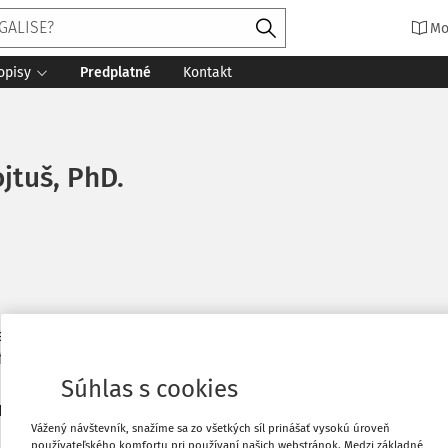
Mo
opisy
Predplatné
Kontakt
ojtuš, PhD.
eľ PZ, externý spolupracovník Katedry trestného práva, krimino
 fakulty UK v Bratislave vojtus1@uniba.sk. https://orcid.org/
Súhlas s cookies
8
daných dokumentov:
Zoradiť
Vážený návštevník, snažíme sa zo všetkých síl prinášať vysokú úroveň
používateľského komfortu pri používaní našich webstránok. Medzi základné