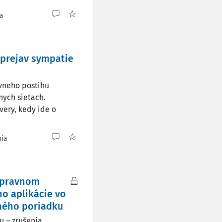
ia
 prejav sympatie
vneho postihu
nych sieťach.
ery, kedy ide o
nia
rípravnom
o aplikácie vo
tného poriadku
 – zrušenia