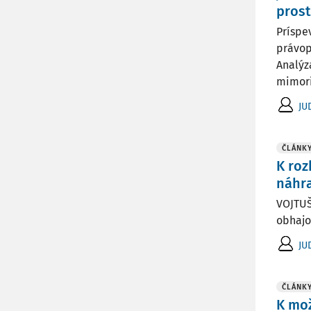
pros
Príspe
právop
Analýz
mimori
JU
ČLÁNK
K ro
náhra
VOJTUŠ
obhajob
JU
ČLÁNK
K mo