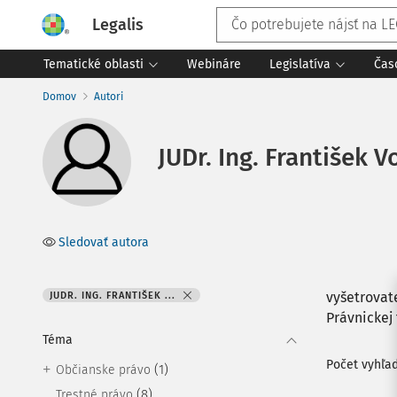
Legalis
Tematické oblasti
Webináre
Legislatíva
Čas
Domov
Autori
JUDr. Ing. František V
Sledovať autora
vyšetrovat
JUDR. ING. FRANTIŠEK ...
Právnickej
Téma
Počet vyhľa
(1)
Občianske právo
(8)
Trestné právo