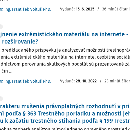
Vydané:
15. 6. 2025
/
36 minút čítan
Dr. Ing. František Vojtuš PhD.
Y
jnenie extrémistického materiálu na internete -
 rozširovanie?
 predkladaného príspevku je analyzovať možnosti trestnoprá
nenia extrémistického materiálu na internete, osobitne sociál
edníctvom porovnania skutkových podstát sú prezentované záv
čin ...
Vydané:
28. 10. 2022
/
23 minút číta
Dr. Ing. František Vojtuš PhD.
Y
rakteru zrušenia právoplatných rozhodnutí v p
í podľa § 363 Trestného poriadku a možnosti jeh
u k začatiu trestného stíhania podľa § 199 Tres
vok sa zaoberá analýzou mimoriadneho opravného prostriedku