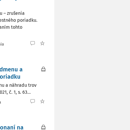
 – zrušenia
restného poriadku.
aním tohto
nia
odmenu a
poriadku
nu a náhradu trov
, č. 1, s. 63...
a
onaní na