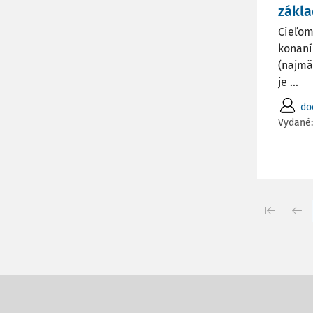
zákla
Cieľom
konaní
(najmä
je ...
do
Vydané