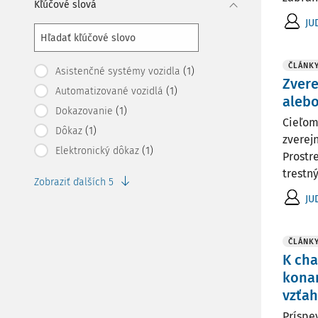
Kľúčové slová
JU
ČLÁNK
(1)
Asistenčné systémy vozidla
Zvere
(1)
Automatizované vozidlá
alebo
(1)
Dokazovanie
Cieľom
(1)
Dôkaz
zverej
(1)
Elektronický dôkaz
Prostr
trestný 
Zobraziť ďalších 5
JU
ČLÁNK
K cha
konan
vzťah
Príspe