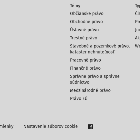
Témy
Ty
Občianske právo
Čl
Obchodné právo
Pr
Ústavné právo
Ju
Trestné právo
Ak
Stavebné a pozemkové právo,
We
kataster nehnuteľností
Pracovné právo
Finančné právo
Správne právo a správne
súdnictvo
Medzinárodné právo
Právo EÚ
mienky
Nastavenie súborov cookie