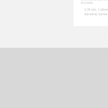
29.12.2006).
§ 28 ods. 2 záko
Národnej banke 