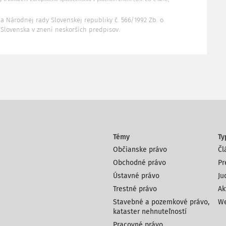
na Národnej rady Slovenskej republiky č. 566/1992 Zb. o
Slovenska v znení neskorších predpisov.
Témy
Ty
Občianske právo
Čl
Obchodné právo
Pr
Ústavné právo
Ju
Trestné právo
Ak
Stavebné a pozemkové právo,
We
kataster nehnuteľností
Pracovné právo