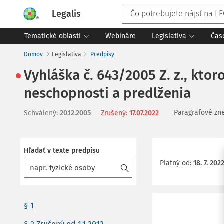
Legalis
Tematické oblasti
Webináre
Legislatíva
Čas
Domov
Legislatíva
Predpisy
Vyhláška č. 643/2005 Z. z., kto
neschopnosti a predlženia
Paragrafové zn
Schválený
:
20.12.2005
Zrušený
:
17.07.2022
Hľadať v texte predpisu
Platný od
:
18. 7. 202
§ 1