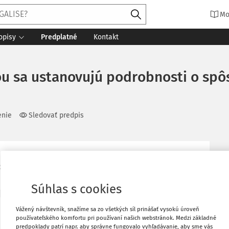
Mo
opisy
Predplatné
Kontakt
rou sa ustanovujú podrobnosti o sp
enie
Sledovať predpis
2
Zmeniť
Porovnať zmeny
Súhlas s cookies
Vážený návštevník, snažíme sa zo všetkých síl prinášať vysokú úroveň
používateľského komfortu pri používaní našich webstránok. Medzi základné
643/2005 Z.z.
predpoklady patrí napr. aby správne fungovalo vyhľadávanie, aby sme vás