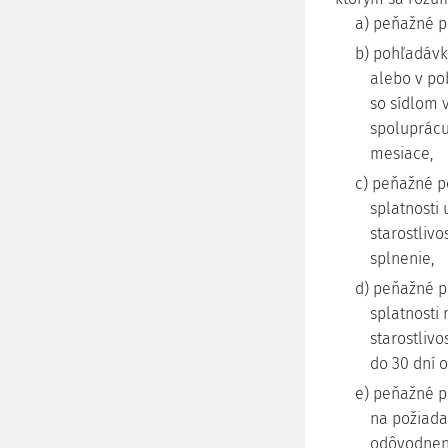
a) peňažné pr
b) pohľadávk
alebo v po
so sídlom 
spoluprácu
mesiace,
c) peňažné p
splatnosti
starostliv
splnenie,
d) peňažné p
splatnosti
starostliv
do 30 dní o
e) peňažné p
na požiada
odôvodnene