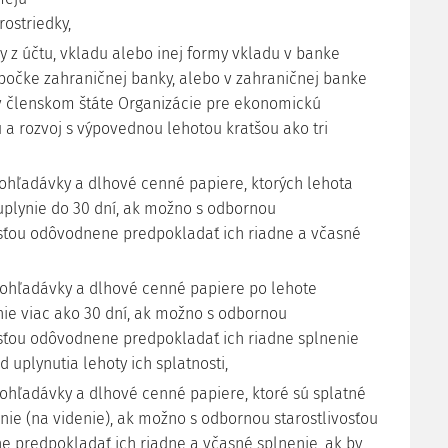
ostriedky,
y z účtu, vkladu alebo inej formy vkladu v banke
bočke zahraničnej banky, alebo v zahraničnej banke
v členskom štáte Organizácie pre ekonomickú
 a rozvoj s výpovednou lehotou kratšou ako tri
ohľadávky a dlhové cenné papiere, ktorých lehota
 uplynie do 30 dní, ak možno s odbornou
osťou odôvodnene predpokladať ich riadne a včasné
ohľadávky a dlhové cenné papiere po lehote
 nie viac ako 30 dní, ak možno s odbornou
osťou odôvodnene predpokladať ich riadne splnenie
d uplynutia lehoty ich splatnosti,
ohľadávky a dlhové cenné papiere, ktoré sú splatné
nie (na videnie), ak možno s odbornou starostlivosťou
 predpokladať ich riadne a včasné splnenie, ak by