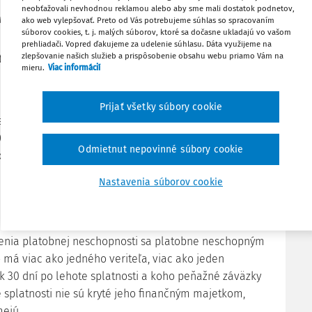
VYHLÁŠKA
neobťažovali nevhodnou reklamou alebo aby sme mali dostatok podnetov,
inisterstva spravodlivosti Slovenskej republiky
ako web vylepšovať. Preto od Vás potrebujeme súhlas so spracovaním
súborov cookies, t. j. malých súborov, ktoré sa dočasne ukladajú vo vašom
z 20. decembra 2005,
prehliadači. Vopred ďakujeme za udelenie súhlasu. Dáta využijeme na
zlepšovanie našich služieb a prispôsobenie obsahu webu priamo Vám na
stanovujú podrobnosti o spôsobe určenia platobnej
mieru.
Viac informácií
neschopnosti a predlženia
Zmena: 532/2008 Z.z.
Zmena: 450/2011 Z.z.
Prijať všetky súbory cookie
spravodlivosti Slovenskej republiky podľa § 3 ods. 4
005 Z.z. o konkurze a reštrukturalizácii a o zmene a
Odmietnut nepovinné súbory cookie
oplnení niektorých zákonov ustanovuje:
Nastavenia súborov cookie
§ 1
čenia platobnej neschopnosti sa platobne neschopným
o má viac ako jedného veriteľa, viac ako jeden
 30 dní po lehote splatnosti a koho peňažné záväzky
e splatnosti nie sú kryté jeho finančným majetkom,
mejú