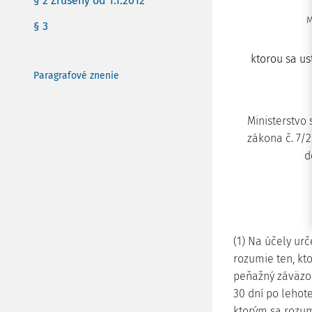
§ 2 Zrušený od 1.1.2012
M
§ 3
ktorou sa u
Paragrafové znenie
Ministerstvo 
zákona č. 7/2
d
(1) Na účely ur
rozumie ten, kt
peňažný záväzok
30 dní po lehot
ktorým sa rozu