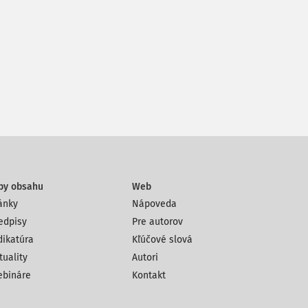
py obsahu
Web
ánky
Nápoveda
edpisy
Pre autorov
dikatúra
Kľúčové slová
tuality
Autori
bináre
Kontakt