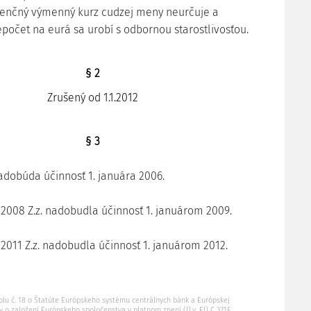
renčný výmenný kurz cudzej meny neurčuje a
epočet na eurá sa urobí s odbornou starostlivosťou.
§ 2
Zrušený od 1.1.2012
§ 3
adobúda účinnosť 1. januára 2006.
/2008 Z.z. nadobudla účinnosť 1. januárom 2009.
/2011 Z.z. nadobudla účinnosť 1. januárom 2012.
tokolu č. 18 o Štatúte Európskeho systému centrálnych bánk a Európskej
 o založení Európskeho spoločenstva v platnom znení (Ú.v. EÚ C 321E,