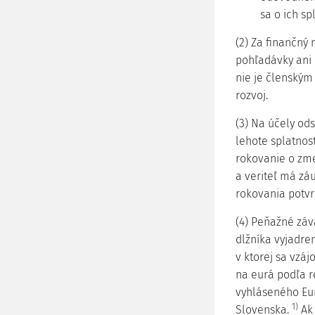
sa o ich sp
(2) Za finančný
pohľadávky ani 
nie je členským
rozvoj.
(3) Na účely od
lehote splatnos
rokovanie o zmen
a veriteľ má zá
rokovania potvrd
(4) Peňažné záv
dlžníka vyjadren
v ktorej sa vzáj
na eurá podľa 
vyhláseného Eu
1)
Slovenska.
Ak 