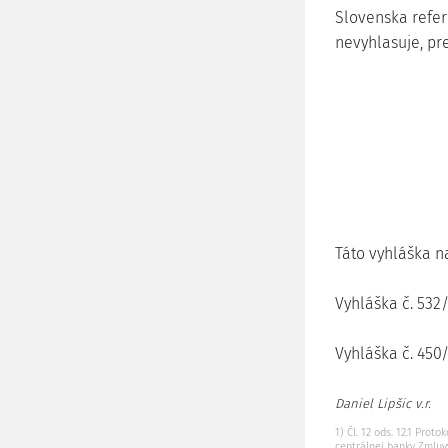
Slovenska refe
nevyhlasuje, pr
Táto vyhláška n
Vyhláška č. 532
Vyhláška č. 450
Daniel Lipšic v.r.
1) Čl. 12 ods. 12.1 Pro
centrálnej banky Zmluvy