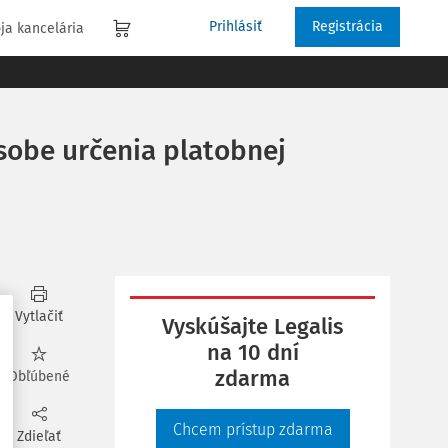
Prihlásiť
Registrácia
ja kancelária
ôsobe určenia platobnej
Vytlačiť
Vyskúšajte Legalis
na 10 dní
zdarma
Obľúbené
Chcem prístup zdarma
Zdieľať