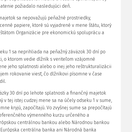
latenie požiadalo nasledujúci deň.
 majetok sa nepovažujú peňažné prostriedky,
cenné papiere, ktoré sú vyjadrené v mene štátu, ktorý
 štátom Organizácie pre ekonomickú spoluprácu a
seku 1 sa neprihliada na peňažný záväzok 30 dní po
ti, o ktorom vedie dlžník s veriteľom vzájomné
e jeho splatnosti alebo o inej jeho reštrukturalizácii
ujem rokovanie viesť, čo dlžníkovi písomne v čase
il.
äzky 30 dní po lehote splatnosti a finančný majetok
ý v tej istej cudzej mene sa na účely odseku 1 v sume,
omne kryjú, započítajú. Vo zvyšnej sume sa prepočítajú
referenčného výmenného kurzu určeného a
rópskou centrálnou bankou alebo Národnou bankou
Európska centrálna banka ani Národná banka