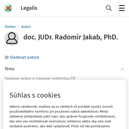
Legalis
Menu
Domov
Autori
doc. JUDr. Radomír Jakab, PhD.
Sledovať autora
Téma
(1)
Správne právo a správne súdnictvo
Súhlas s cookies
Filter
Vážený návštevník, snažíme sa zo všetkých síl prinášať vysokú úroveň
používateľského komfortu pri používaní našich webstránok. Medzi
2
Počet vyhľadaných dokumentov:
základné predpoklady patrí napr. aby správne fungovalo vyhľadávanie,
aby sme vás neobťažovali nevhodnou reklamou alebo aby sme mali
Zoradiť podľa
:
dostatok podnetov, ako web vylepšovať. Preto od Vás potrebujeme