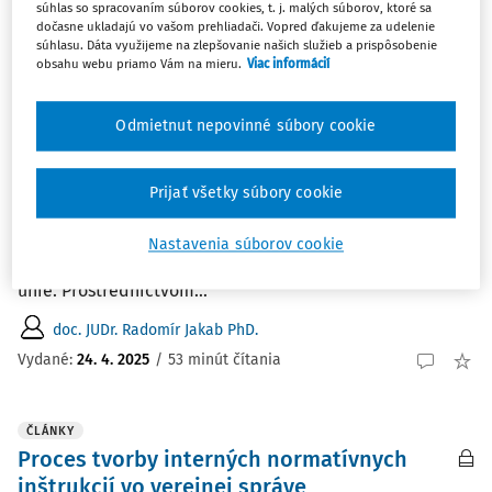
súhlas so spracovaním súborov cookies, t. j. malých súborov, ktoré sa
Najnovšie
Najstaršie
dočasne ukladajú vo vašom prehliadači. Vopred ďakujeme za udelenie
súhlasu. Dáta využijeme na zlepšovanie našich služieb a prispôsobenie
obsahu webu priamo Vám na mieru.
Viac informácií
ČLÁNKY
Konanie o odmietnutí účinkov priamo
vykonateľných rozhodnutí cudzích
Odmietnut nepovinné súbory cookie
orgánov verejnej správy
I. Úvod Jednou z foriem, ktorých prostredníctvom sa
Prijať všetky súbory cookie
uskutočňuje zosúlaďovanie činností v rámci členských
štátov Európskej únie, je využívanie cezhraničného
Nastavenia súborov cookie
účinku správnych aktov 1) členských štátov Európskej
únie. Prostredníctvom...
doc. JUDr. Radomír Jakab PhD.
Vydané:
24. 4. 2025
/
53 minút čítania
ČLÁNKY
Proces tvorby interných normatívnych
inštrukcií vo verejnej správe