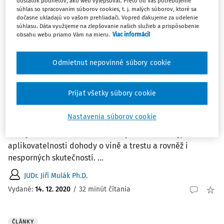
dostatok podnetov, ako web vylepšovať. Preto od Vás potrebujeme
súhlas so spracovaním súborov cookies, t. j. malých súborov, ktoré sa
2
Počet vyhľadaných dokumentov:
dočasne ukladajú vo vašom prehliadači. Vopred ďakujeme za udelenie
súhlasu. Dáta využijeme na zlepšovanie našich služieb a prispôsobenie
Zoradiť podľa
:
obsahu webu priamo Vám na mieru.
Viac informácií
Najnovšie
Najstaršie
Odmietnut nepovinné súbory cookie
ČLÁNKY
Posílení spornosti trestního řízení ve
světle aktuální novely trestního řádu
Prijať všetky súbory cookie
Anotácia Příspěvek 1) se zabývá vybranými instituty,
Nastavenia súborov cookie
které přinesla aktuální novela trestních předpisů. Jedná
se zejména o zavedení institutu prohlášení viny, rozšíření
aplikovatelnosti dohody o vině a trestu a rovněž i
nesporných skutečností. ...
JUDr. Jiří Mulák Ph.D.
Vydané:
14. 12. 2020
/
32 minút čítania
ČLÁNKY