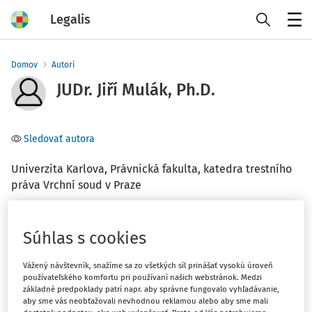
Legalis
Menu
Domov
Autori
JUDr. Jiří Mulák, Ph.D.
Sledovať autora
Univerzita Karlova, Právnická fakulta, katedra trestního
práva Vrchní soud v Praze
Téma
Súhlas s cookies
(2)
Trestné právo
Vážený návštevník, snažíme sa zo všetkých síl prinášať vysokú úroveň
používateľského komfortu pri používaní našich webstránok. Medzi
Filter
základné predpoklady patrí napr. aby správne fungovalo vyhľadávanie,
aby sme vás neobťažovali nevhodnou reklamou alebo aby sme mali