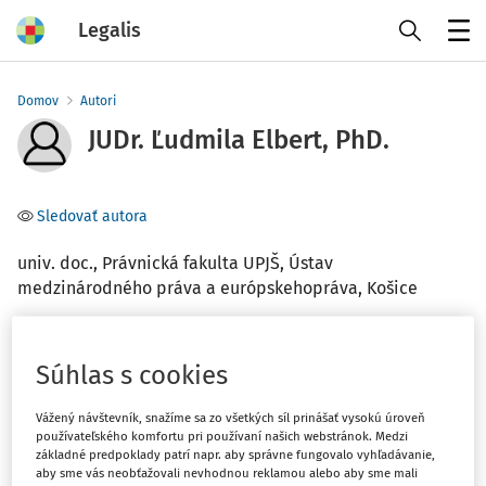
Legalis
Menu
Domov
Autori
JUDr. Ľudmila Elbert, PhD.
Sledovať autora
univ. doc., Právnická fakulta UPJŠ, Ústav
medzinárodného práva a európskehopráva, Košice
Téma
Súhlas s cookies
(2)
Medzinárodné právo
Vážený návštevník, snažíme sa zo všetkých síl prinášať vysokú úroveň
používateľského komfortu pri používaní našich webstránok. Medzi
Filter
základné predpoklady patrí napr. aby správne fungovalo vyhľadávanie,
aby sme vás neobťažovali nevhodnou reklamou alebo aby sme mali