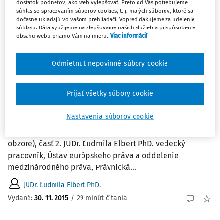
dostatok podnetov, ako web vylepšovať. Preto od Vás potrebujeme
2
súhlas so spracovaním súborov cookies, t. j. malých súborov, ktoré sa
Počet vyhľadaných dokumentov:
dočasne ukladajú vo vašom prehliadači. Vopred ďakujeme za udelenie
súhlasu. Dáta využijeme na zlepšovanie našich služieb a prispôsobenie
Zoradiť podľa
:
obsahu webu priamo Vám na mieru.
Viac informácií
Najnovšie
Najstaršie
Odmietnut nepovinné súbory cookie
ČLÁNKY
Regionalizmus ako nástroj zmeny vo
vzťahu medzinárodného a vnútroštátneho
Prijať všetky súbory cookie
práva (Pluralizmus na obzore), časť 2.
Nastavenia súborov cookie
Regionalizmus ako nástroj zmeny vo vzťahu
medzinárodného a vnútroštátneho práva (Pluralizmus na
obzore), časť 2. JUDr. Ľudmila Elbert PhD. vedecký
pracovník, Ústav európskeho práva a oddelenie
medzinárodného práva, Právnická...
JUDr. Ľudmila Elbert PhD.
Vydané:
30. 11. 2015
/
29 minút čítania