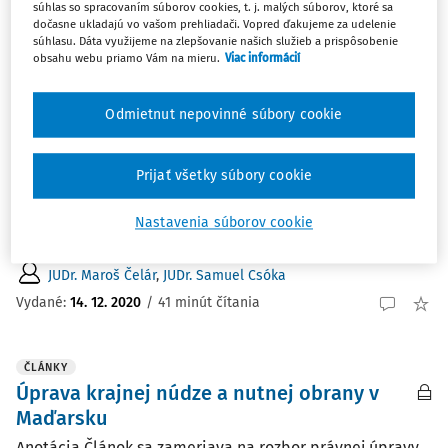
súhlas so spracovaním súborov cookies, t. j. malých súborov, ktoré sa
Najnovšie
Najstaršie
dočasne ukladajú vo vašom prehliadači. Vopred ďakujeme za udelenie
súhlasu. Dáta využijeme na zlepšovanie našich služieb a prispôsobenie
obsahu webu priamo Vám na mieru.
Viac informácií
ČLÁNKY
Postavenie prokurátora v prípravnom
konaní
Odmietnut nepovinné súbory cookie
Anotácia Príspevok sa venuje téme postaveniu
prokurátora v prípravnom konaní. Aby príspevok naplnil
Prijať všetky súbory cookie
svoj stanovený cieľ, venuje sa predovšetkým skúmaniu a
popisovaniu zákonnej právnej úpravy súvisiacej s témou
Nastavenia súborov cookie
príspevku. Príspevok pozostáva z dvoch na ...
JUDr. Maroš Čelár
,
JUDr. Samuel Csóka
Vydané:
14. 12. 2020
/
41 minút čítania
ČLÁNKY
Úprava krajnej núdze a nutnej obrany v
Maďarsku
Anotácia Článok sa zameriava na rozbor právnej úpravy