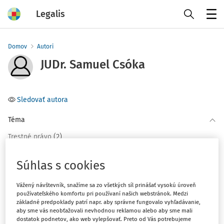
Legalis
Menu
Domov
Autori
JUDr. Samuel Csóka
Sledovať autora
Téma
(2)
Trestné právo
Súhlas s cookies
Filter
Vážený návštevník, snažíme sa zo všetkých síl prinášať vysokú úroveň
používateľského komfortu pri používaní našich webstránok. Medzi
2
Počet vyhľadaných dokumentov:
základné predpoklady patrí napr. aby správne fungovalo vyhľadávanie,
aby sme vás neobťažovali nevhodnou reklamou alebo aby sme mali
Zoradiť podľa
:
dostatok podnetov, ako web vylepšovať. Preto od Vás potrebujeme