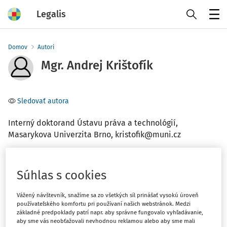
Legalis
Menu
Domov
Autori
Mgr. Andrej Krištofík
Sledovať autora
Interný doktorand Ústavu práva a technológií,
Masarykova Univerzita Brno, kristofik@muni.cz
Téma
Súhlas s cookies
(1)
Občianske právo
(1)
Ústavné právo
Vážený návštevník, snažíme sa zo všetkých síl prinášať vysokú úroveň
používateľského komfortu pri používaní našich webstránok. Medzi
základné predpoklady patrí napr. aby správne fungovalo vyhľadávanie,
Filter
aby sme vás neobťažovali nevhodnou reklamou alebo aby sme mali