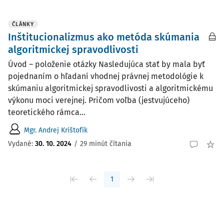
ČLÁNKY
Inštitucionalizmus ako metóda skúmania
algoritmickej spravodlivosti
Úvod – položenie otázky Nasledujúca stať by mala byť
pojednaním o hľadaní vhodnej právnej metodológie k
skúmaniu algoritmickej spravodlivosti a algoritmickému
výkonu moci verejnej. Pričom voľba (jestvujúceho)
teoretického rámca...
Mgr. Andrej Krištofík
Vydané:
30. 10. 2024
/
29 minút čítania
1