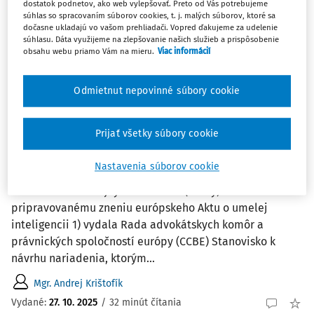
dostatok podnetov, ako web vylepšovať. Preto od Vás potrebujeme
súhlas so spracovaním súborov cookies, t. j. malých súborov, ktoré sa
dočasne ukladajú vo vašom prehliadači. Vopred ďakujeme za udelenie
2
Počet vyhľadaných dokumentov:
súhlasu. Dáta využijeme na zlepšovanie našich služieb a prispôsobenie
obsahu webu priamo Vám na mieru.
Viac informácií
Zoradiť podľa
:
Najnovšie
Najstaršie
Odmietnut nepovinné súbory cookie
ČLÁNKY
Využitie podporných systémov založených
Prijať všetky súbory cookie
na umelej inteligencii v justícii ako
Nastavenia súborov cookie
porušenie práva na spravodlivý proces
Úvod V rámci verejných diskusií k (vtedy)
pripravovanému zneniu európskeho Aktu o umelej
inteligencii 1) vydala Rada advokátskych komôr a
právnických spoločností európy (CCBE) Stanovisko k
návrhu nariadenia, ktorým...
Mgr. Andrej Krištofík
Vydané:
27. 10. 2025
/
32 minút čítania