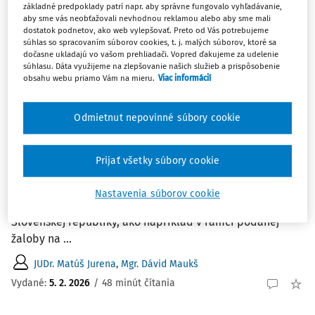
základné predpoklady patrí napr. aby správne fungovalo vyhľadávanie,
3
Počet vyhľadaných dokumentov:
aby sme vás neobťažovali nevhodnou reklamou alebo aby sme mali
dostatok podnetov, ako web vylepšovať. Preto od Vás potrebujeme
Zoradiť podľa
:
súhlas so spracovaním súborov cookies, t. j. malých súborov, ktoré sa
dočasne ukladajú vo vašom prehliadači. Vopred ďakujeme za udelenie
Najnovšie
Najstaršie
súhlasu. Dáta využijeme na zlepšovanie našich služieb a prispôsobenie
obsahu webu priamo Vám na mieru.
Viac informácií
ČLÁNKY
Neprijateľné zmluvné podmienky a ich
Odmietnut nepovinné súbory cookie
prieskum v exekučnom konaní
Cieľom príspevku je zodpovedať otázku, či majú byť
Prijať všetky súbory cookie
neprijateľné zmluvné podmienky skúmané v exekučnom
konaní exekučným súdom, alebo je možná iná
Nastavenia súborov cookie
procesnoprávna alternatíva v právnom poriadku
Slovenskej republiky, ako napríklad v rámci podanej
žaloby na ...
JUDr. Matúš Jurena
,
Mgr. Dávid Maukš
Vydané:
5. 2. 2026
/
48 minút čítania