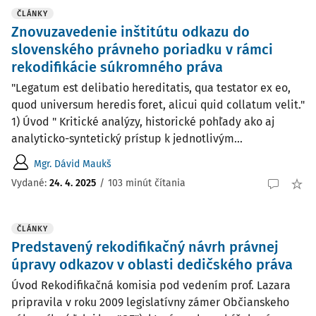
ČLÁNKY
Znovuzavedenie inštitútu odkazu do
slovenského právneho poriadku v rámci
rekodifikácie súkromného práva
"Legatum est delibatio hereditatis, qua testator ex eo,
quod universum heredis foret, alicui quid collatum velit."
1) Úvod " Kritické analýzy, historické pohľady ako aj
analyticko-syntetický prístup k jednotlivým...
Mgr. Dávid Maukš
Vydané:
24. 4. 2025
/
103 minút čítania
ČLÁNKY
Predstavený rekodifikačný návrh právnej
úpravy odkazov v oblasti dedičského práva
Úvod Rekodifikačná komisia pod vedením prof. Lazara
pripravila v roku 2009 legislatívny zámer Občianskeho