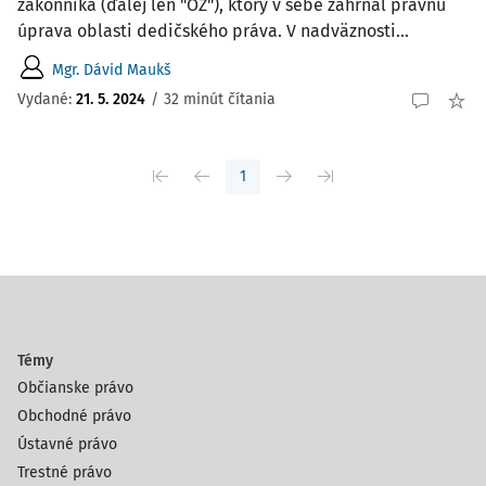
zákonníka (ďalej len "OZ"), ktorý v sebe zahŕňal právnu
úprava oblasti dedičského práva. V nadväznosti...
Mgr. Dávid Maukš
Vydané:
21. 5. 2024
/
32 minút čítania
1
Témy
Občianske právo
Obchodné právo
Ústavné právo
Trestné právo