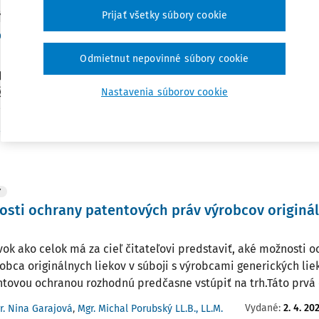
Prijať všetky súbory cookie
Y
sti ochrany patentových práv výrobcov origináln
Odmietnut nepovinné súbory cookie
 príspevku poukazujú na problémy a nedostatky platného prá
výrobcovia originálnych liekov na Slovensku v súvislosti s och
Nastavenia súborov cookie
Poukazujú na existenciu Bolarovej výnimky, podľa ktorej možno 
Vydané:
6. 5. 20
r. Nina Garajová
,
Mgr. Michal Porubský LL.B., LL.M.
Y
sti ochrany patentových práv výrobcov origináln
vok ako celok má za cieľ čitateľovi predstaviť, aké možnosti 
obca originálnych liekov v súboji s výrobcami generických liek
ntovou ochranou rozhodnú predčasne vstúpiť na trh.Táto prvá č
Vydané:
2. 4. 20
r. Nina Garajová
,
Mgr. Michal Porubský LL.B., LL.M.