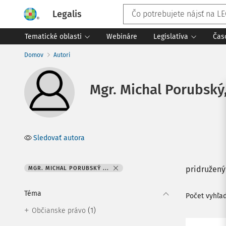
Legalis
Tematické oblasti
Webináre
Legislatíva
Čas
Domov
Autori
Mgr. Michal Porubský, 
Sledovať autora
pridružený
MGR. MICHAL PORUBSKÝ ...
Téma
Počet vyhľa
(1)
Občianske právo