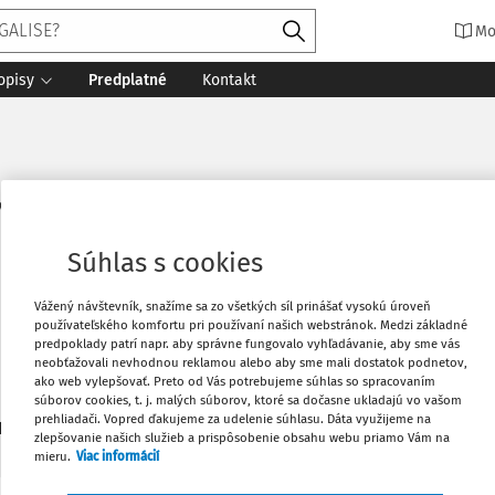
Mo
opisy
Predplatné
Kontakt
LL.B., LL.M.
Súhlas s cookies
Vážený návštevník, snažíme sa zo všetkých síl prinášať vysokú úroveň
používateľského komfortu pri používaní našich webstránok. Medzi základné
predpoklady patrí napr. aby správne fungovalo vyhľadávanie, aby sme vás
neobťažovali nevhodnou reklamou alebo aby sme mali dostatok podnetov,
 generálny advokátNovo Nordisk A/S
ako web vylepšovať. Preto od Vás potrebujeme súhlas so spracovaním
súborov cookies, t. j. malých súborov, ktoré sa dočasne ukladajú vo vašom
prehliadači. Vopred ďakujeme za udelenie súhlasu. Dáta využijeme na
2
daných dokumentov:
Zoradiť
zlepšovanie našich služieb a prispôsobenie obsahu webu priamo Vám na
mieru.
Viac informácií