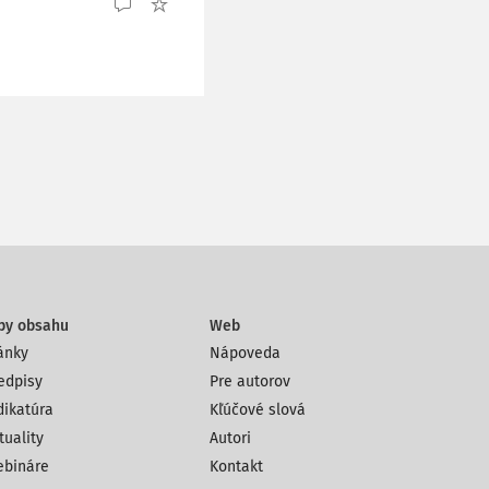
py obsahu
Web
ánky
Nápoveda
edpisy
Pre autorov
dikatúra
Kľúčové slová
tuality
Autori
bináre
Kontakt