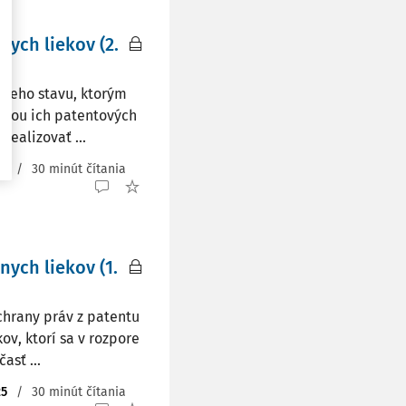
ych liekov (2.
vneho stavu, ktorým
ranou ich patentových
realizovať ...
25
/
30 minút čítania
ych liekov (1.
ochrany práv z patentu
ov, ktorí sa v rozpore
asť ...
25
/
30 minút čítania