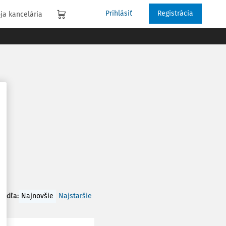
Prihlásiť
Registrácia
ja kancelária
 podľa
:
Najnovšie
Najstaršie