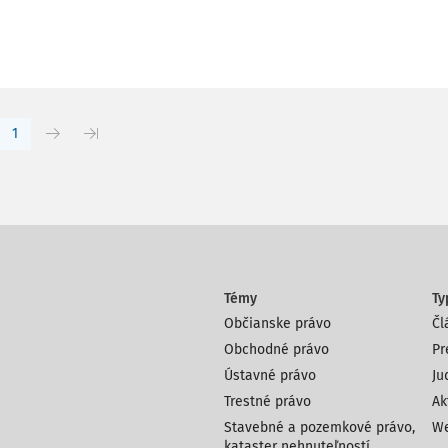
1
Témy
Ty
Občianske právo
Čl
Obchodné právo
Pr
Ústavné právo
Ju
Trestné právo
Ak
Stavebné a pozemkové právo,
We
kataster nehnuteľností