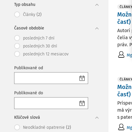
Typ obsahu
ČLÁNK
Možno
(2)
Články
časť)
Časové obdobie
Autori
čelia 
posledných 7 dní
práv. 
posledných 30 dní
posledných 12 mesiacov
Mg
Publikované od
ČLÁNK
Možno
Publikované do
časť)
Príspe
má výr
s pate
Kľúčové slová
(2)
Neodkladné opatrenie
Mg