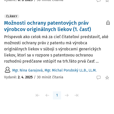
ČLÁNKY
Možnosti ochrany patentových práv
výrobcov originálnych liekov (1. časť)
Príspevok ako celok má za cieľ čitateľovi predstaviť, aké
možnosti ochrany práv z patentu má výrobca
originálnych liekov v súboji s výrobcami generických
liekov, ktorí sa v rozpore s patentovou ochranou
rozhodnú predčasne vstúpiť na trh.Táto prvá časť ...
Mgr. Nina Garajová
,
Mgr. Michal Porubský LL.B., LL.M.
Vydané:
2. 4. 2025
/
30 minút čítania
1