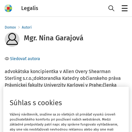
Legalis
Menu
Domov
Autori
Mgr. Nina Garajová
Sledovať autora
advokátska koncipientka v Allen Overy Shearman
Sterling s.r.o.;doktorandka Katedry občianskeho práva
Právnickej fakulty Univerzity Karlovej v Prahe;členka
Komisie pre veci koncipientske v Slovenskej advokátskej
komore
Súhlas s cookies
Téma
Vážený návštevník, snažíme sa zo všetkých síl prinášať vysokú úroveň
používateľského komfortu pri používaní našich webstránok. Medzi
(1)
Občianske právo
základné predpoklady patrí napr. aby správne fungovalo vyhľadávanie,
aby sme vás neobťažovali nevhodnou reklamou alebo aby sme mali