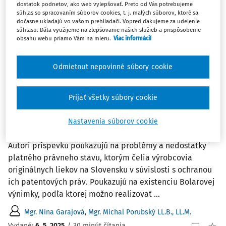
dostatok podnetov, ako web vylepšovať. Preto od Vás potrebujeme
súhlas so spracovaním súborov cookies, t. j. malých súborov, ktoré sa
Filter
dočasne ukladajú vo vašom prehliadači. Vopred ďakujeme za udelenie
súhlasu. Dáta využijeme na zlepšovanie našich služieb a prispôsobenie
obsahu webu priamo Vám na mieru.
Viac informácií
2
Počet vyhľadaných dokumentov:
Zoradiť podľa
:
Odmietnut nepovinné súbory cookie
Najnovšie
Najstaršie
Prijať všetky súbory cookie
ČLÁNKY
Možnosti ochrany patentových práv
Nastavenia súborov cookie
výrobcov originálnych liekov (2. časť)
Autori príspevku poukazujú na problémy a nedostatky
platného právneho stavu, ktorým čelia výrobcovia
originálnych liekov na Slovensku v súvislosti s ochranou
ich patentových práv. Poukazujú na existenciu Bolarovej
výnimky, podľa ktorej možno realizovať ...
Mgr. Nina Garajová
,
Mgr. Michal Porubský LL.B., LL.M.
Vydané:
6. 5. 2025
/
30 minút čítania