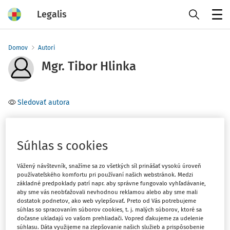
Legalis
Menu
Domov
Autori
Mgr. Tibor Hlinka
Sledovať autora
Téma
(1)
Finančné právo
Súhlas s cookies
Vážený návštevník, snažíme sa zo všetkých síl prinášať vysokú úroveň
Filter
používateľského komfortu pri používaní našich webstránok. Medzi
základné predpoklady patrí napr. aby správne fungovalo vyhľadávanie,
aby sme vás neobťažovali nevhodnou reklamou alebo aby sme mali
dostatok podnetov, ako web vylepšovať. Preto od Vás potrebujeme
1
Počet vyhľadaných dokumentov:
súhlas so spracovaním súborov cookies, t. j. malých súborov, ktoré sa
dočasne ukladajú vo vašom prehliadači. Vopred ďakujeme za udelenie
Zoradiť podľa
:
súhlasu. Dáta využijeme na zlepšovanie našich služieb a prispôsobenie