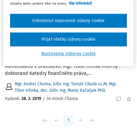
Najnovšie
Najstaršie
obsahu webu priamo Vám na mieru.
Viac informácií
ČLÁNKY
Odmietnut nepovinné súbory cookie
Digitálna platforma ako stála
prevádzkareň.
Prijať všetky súbory cookie
Digitálna platforma ako stála prevádzkareň. JUDr. Ing.
Tomáš Cibuľa LLM. Externý spolupracovník Katedry
Nastavenia súborov cookie
finančného práva, Právnická fakulta Univerzity
Komenského v Bratislave. Mgr. Tibor Hlinka Interný
doktorand Katedry finančného práva,...
Mgr. Andrej Choma
,
JUDr. Ing. Tomáš Cibuľa LL.M
,
Mgr.
Tibor Hlinka
,
doc. JUDr. Ing. Matej Kačaljak PhD.
Vydané:
28. 2. 2019
/
34 minút čítania
1