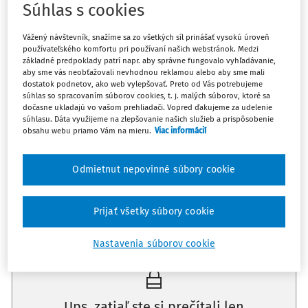
Súhlas s cookies
§ 46 ods. 3 Trestného poriadku
Vážený návštevník, snažíme sa zo všetkých síl prinášať vysokú úroveň
§ 48 ods. 4 Trestného poriadku
používateľského komfortu pri používaní našich webstránok. Medzi
základné predpoklady patrí napr. aby správne fungovalo vyhľadávanie,
aby sme vás neobťažovali nevhodnou reklamou alebo aby sme mali
§ 10 ods. 11 druhá veta a § 2 ods. 14 Trestného poriadku
dostatok podnetov, ako web vylepšovať. Preto od Vás potrebujeme
súhlas so spracovaním súborov cookies, t. j. malých súborov, ktoré sa
dočasne ukladajú vo vašom prehliadači. Vopred ďakujeme za udelenie
I. V prípade smrti poškodeného musia orgány činné v
súhlasu. Dáta využijeme na zlepšovanie našich služieb a prispôsobenie
trestnom konaní a súd skúmať, na koho prechádzajú práva
obsahu webu priamo Vám na mieru.
Viac informácií
poškodeného uvedené v § 46 ods. 3 Trestného poriadku
Vychádzajú pritom z ustanovení občianskoprávnych
Odmietnut nepovinné súbory cookie
predpisov, v zmysle ktorých v prípade smrti poškodeného
prechádzajú uvedené práva na jeho dedičov - ako
Prijať všetky súbory cookie
právnych nástupcov poškodeného v zmysle § 48 ods. 4
Máte predplatné?
Prihláste sa
Trestného poriadku
Nastavenia súborov cookie
II. Ak sú sp
Ups, zatiaľ ste si prečítali len