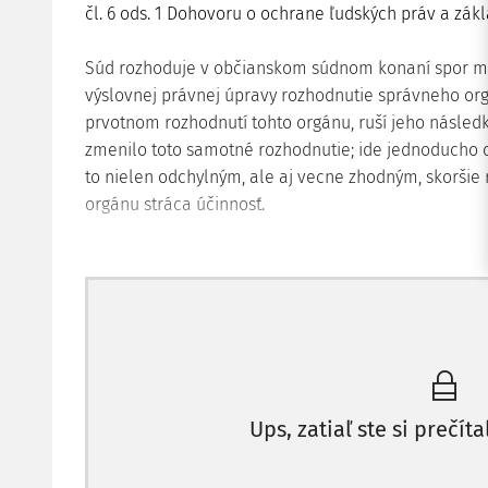
čl. 6 ods. 1 Dohovoru o ochrane ľudských práv a zák
Súd rozhoduje v občianskom súdnom konaní spor med
výslovnej právnej úpravy rozhodnutie správneho o
prvotnom rozhodnutí tohto orgánu, ruší jeho následk
zmenilo toto samotné rozhodnutie; ide jednoducho o
to nielen odchylným, ale aj vecne zhodným, skoršie
orgánu stráca účinnosť.
NÁLEZ
ÚSTAVNÉHO SÚDU
I. ÚS 118/2013 - UPRAVENÝ
Z ODÔVODNENIA:
1. Uznesením Ústavného súdu SR (ďalej len "ústavný sú
Ups, zatiaľ ste si prečíta
2013 bola na ďalšie konanie prijatá sťažnosť K. A. (ď
porušenie svojich základných práv podľa čl. 46 ods. 1 
"ústava") a práva podľa čl. 6 ods. 1 Dohovoru o och