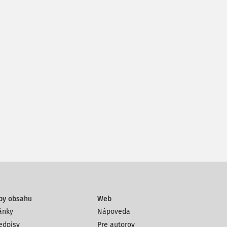
py obsahu
Web
ánky
Nápoveda
edpisy
Pre autorov