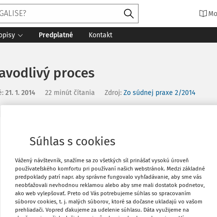
Mo
opisy
Predplatné
Kontakt
avodlivý proces
é
:
21. 1. 2014
22 minút čítania
Zdroj
:
Zo súdnej praxe 2/2014
Vytlačiť
Súhlas s cookies
Vážený návštevník, snažíme sa zo všetkých síl prinášať vysokú úroveň
Obľúbené
používateľského komfortu pri používaní našich webstránok. Medzi základné
predpoklady patrí napr. aby správne fungovalo vyhľadávanie, aby sme vás
neobťažovali nevhodnou reklamou alebo aby sme mali dostatok podnetov,
ako web vylepšovať. Preto od Vás potrebujeme súhlas so spracovaním
Zdieľať
súborov cookies, t. j. malých súborov, ktoré sa dočasne ukladajú vo vašom
prehliadači. Vopred ďakujeme za udelenie súhlasu. Dáta využijeme na