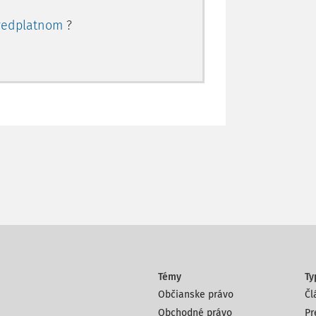
redplatnom
?
Témy
Ty
Občianske právo
Čl
Obchodné právo
Pr