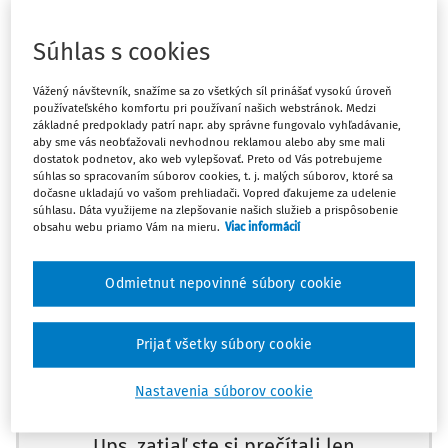
§ 129 ods. 1, § 130 ods. 1 zákona č. 7/2005 Z.z. o konkurze a
Súhlas s cookies
reštrukturalizácii
Vážený návštevník, snažíme sa zo všetkých síl prinášať vysokú úroveň
používateľského komfortu pri používaní našich webstránok. Medzi
§ 203 zákona č. 233/1995 Z.z. o súdnych exekútoroch a
základné predpoklady patrí napr. aby správne fungovalo vyhľadávanie,
exekučnej činnosti (Exekučný poriadok) a o zmene a
aby sme vás neobťažovali nevhodnou reklamou alebo aby sme mali
dostatok podnetov, ako web vylepšovať. Preto od Vás potrebujeme
doplnení ďalších zákonov
súhlas so spracovaním súborov cookies, t. j. malých súborov, ktoré sa
dočasne ukladajú vo vašom prehliadači. Vopred ďakujeme za udelenie
súhlasu. Dáta využijeme na zlepšovanie našich služieb a prispôsobenie
§ 237 písm. f) Občianskeho súdneho poriadku
obsahu webu priamo Vám na mieru.
Viac informácií
Povinný aj po povolení reštrukturalizácie (§ 114 ods. 1
Odmietnut nepovinné súbory cookie
písm. b) a § 118 ods. 3 zákona č. 7/2005 Z.z. o konkurze a
reštrukturalizácii) zostáva nositeľom procesného
Máte predplatné?
Prihláste sa
oprávnenia, aby mu súd doručil rozhodnutie ukladajúce
Prijať všetky súbory cookie
mu povinnosť zaplatiť náhradu trov exekúcie.
Nastavenia súborov cookie
UZNESENIE
NAJVYŠŠIEHO SÚDU SR
, SP. ZN.
3 E CDO
Ups, zatiaľ ste si prečítali len