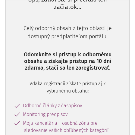
164/2014
začiatok...
Skutkový stav:
Celý odborný obsah z tejto oblasti je
Okresný súd uznesením zo 16. decembra 2013 uložil
dostupný predplatiteľom portálu.
povinnému povinnosť zaplatiť do troch dní súdnemu
exekútorovi náhradu trov exekúcie vo výške 65,02 eur.
Odomknite si prístup k odbornému
V odô
obsahu a získajte prístup na 10 dní
zdarma, stačí sa len zaregistrovať.
Vďaka registrácii získate prístup aj k
vybranému obsahu:
Odborné články z časopisov
Monitoring predpisov
Moja kancelária – osobná zóna pre
sledovanie vašich obľúbených kategórií