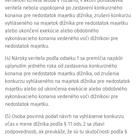
veriteľovi vznikla škoda v rozsahu, v akom pohľadávka
veriteľa nebola uspokojená po zastavení konkurzného
konania pre nedostatok majetku dlžníka, zrušení konkurzu
vyhláseného na majetok dlžníka pre nedostatok majetku
alebo ukončení exekúcie alebo obdobného
vykonávacieho konania vedeného voči dlžníkovi pre
nedostatok majetku.
(4) Nároky veriteľa podľa odseku 1 sa premlčia najskôr
uplynutím jedného roka od zastavenia konkurzného
konania pre nedostatok majetku dlžníka, od zrušenia
konkurzu vyhláseného na majetok dlžníka pre nedostatok
majetku alebo od ukončenia exekúcie alebo obdobného
vykonávacieho konania vedeného voči dlžníkovi pre
nedostatok majetku.
(5) Osoba povinná podať návrh na vyhlásenie konkurzu
včas v mene dlžníka podľa § 11 ods. 2 sa zbaví
zodpovednosti, ak preukáže, že sú tu skutočnosti podľa §