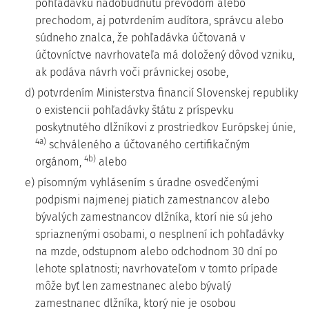
pohľadávku nadobudnutú prevodom alebo
prechodom, aj potvrdením audítora, správcu alebo
súdneho znalca, že pohľadávka účtovaná v
účtovníctve navrhovateľa má doložený dôvod vzniku,
ak podáva návrh voči právnickej osobe,
d) potvrdením Ministerstva financií Slovenskej republiky
o existencii pohľadávky štátu z príspevku
poskytnutého dlžníkovi z prostriedkov Európskej únie,
4a)
schváleného a účtovaného certifikačným
4b)
orgánom,
alebo
e) písomným vyhlásením s úradne osvedčenými
podpismi najmenej piatich zamestnancov alebo
bývalých zamestnancov dlžníka, ktorí nie sú jeho
spriaznenými osobami, o nesplnení ich pohľadávky
na mzde, odstupnom alebo odchodnom 30 dní po
lehote splatnosti; navrhovateľom v tomto prípade
môže byť len zamestnanec alebo bývalý
zamestnanec dlžníka, ktorý nie je osobou