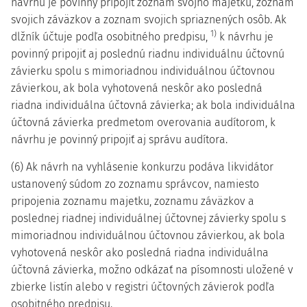
návrhu je povinný pripojiť zoznam svojho majetku, zoznam
svojich záväzkov a zoznam svojich spriaznených osôb. Ak
1)
dlžník účtuje podľa osobitného predpisu,
k návrhu je
povinný pripojiť aj poslednú riadnu individuálnu účtovnú
závierku spolu s mimoriadnou individuálnou účtovnou
závierkou, ak bola vyhotovená neskôr ako posledná
riadna individuálna účtovná závierka; ak bola individuálna
účtovná závierka predmetom overovania audítorom, k
návrhu je povinný pripojiť aj správu audítora.
(6) Ak návrh na vyhlásenie konkurzu podáva likvidátor
ustanovený súdom zo zoznamu správcov, namiesto
pripojenia zoznamu majetku, zoznamu záväzkov a
poslednej riadnej individuálnej účtovnej závierky spolu s
mimoriadnou individuálnou účtovnou závierkou, ak bola
vyhotovená neskôr ako posledná riadna individuálna
účtovná závierka, možno odkázať na písomnosti uložené v
zbierke listín alebo v registri účtovných závierok podľa
osobitného predpisu.