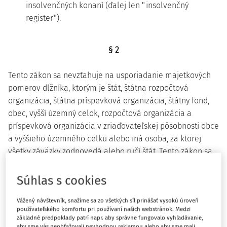
insolvenčných konaní (ďalej len "insolvenčný
register").
§ 2
Tento zákon sa nevzťahuje na usporiadanie majetkových
pomerov dlžníka, ktorým je štát, štátna rozpočtová
organizácia, štátna príspevková organizácia, štátny fond,
obec, vyšší územný celok, rozpočtová organizácia a
príspevková organizácia v zriaďovateľskej pôsobnosti obce
a vyššieho územného celku alebo iná osoba, za ktorej
všetky záväzky zodpovedá alebo ručí štát. Tento zákon sa
nevzťahuje ani na usporiadanie majetkových pomerov
dlžníka, ktorým je Národná banka Slovenska, Fond
Súhlas s cookies
ochrany vkladov alebo Garančný fond investícií.
Vážený návštevník, snažíme sa zo všetkých síl prinášať vysokú úroveň
používateľského komfortu pri používaní našich webstránok. Medzi
základné predpoklady patrí napr. aby správne fungovalo vyhľadávanie,
§ 3
aby sme vás neobťažovali nevhodnou reklamou alebo aby sme mali