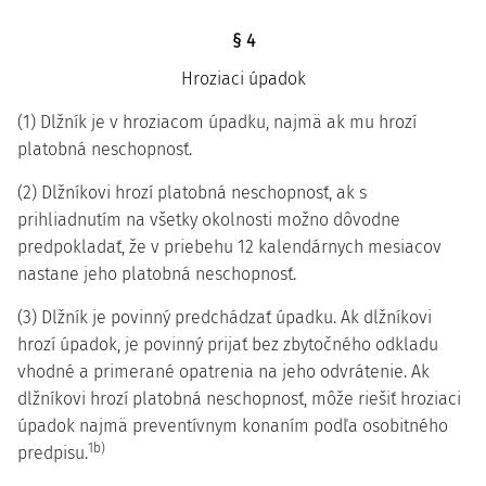
§ 4
Hroziaci úpadok
(1) Dlžník je v hroziacom úpadku, najmä ak mu hrozí
platobná neschopnosť.
(2) Dlžníkovi hrozí platobná neschopnosť, ak s
prihliadnutím na všetky okolnosti možno dôvodne
predpokladať, že v priebehu 12 kalendárnych mesiacov
nastane jeho platobná neschopnosť.
(3) Dlžník je povinný predchádzať úpadku. Ak dlžníkovi
hrozí úpadok, je povinný prijať bez zbytočného odkladu
vhodné a primerané opatrenia na jeho odvrátenie. Ak
dlžníkovi hrozí platobná neschopnosť, môže riešiť hroziaci
úpadok najmä preventívnym konaním podľa osobitného
1b)
predpisu.