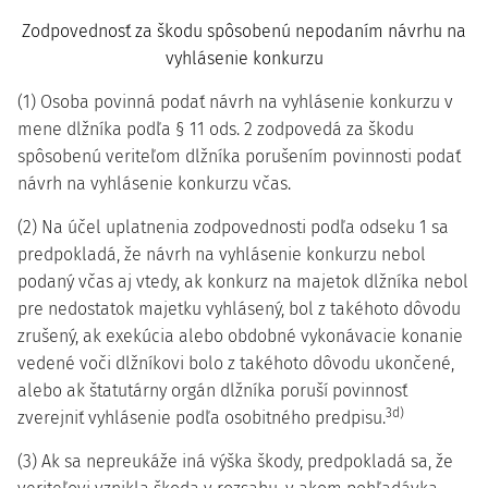
Zodpovednosť za škodu spôsobenú nepodaním návrhu na
vyhlásenie konkurzu
(1) Osoba povinná podať návrh na vyhlásenie konkurzu v
mene dlžníka podľa § 11 ods. 2 zodpovedá za škodu
spôsobenú veriteľom dlžníka porušením povinnosti podať
návrh na vyhlásenie konkurzu včas.
(2) Na účel uplatnenia zodpovednosti podľa odseku 1 sa
predpokladá, že návrh na vyhlásenie konkurzu nebol
podaný včas aj vtedy, ak konkurz na majetok dlžníka nebol
pre nedostatok majetku vyhlásený, bol z takéhoto dôvodu
zrušený, ak exekúcia alebo obdobné vykonávacie konanie
vedené voči dlžníkovi bolo z takéhoto dôvodu ukončené,
alebo ak štatutárny orgán dlžníka poruší povinnosť
3d)
zverejniť vyhlásenie podľa osobitného predpisu.
(3) Ak sa nepreukáže iná výška škody, predpokladá sa, že