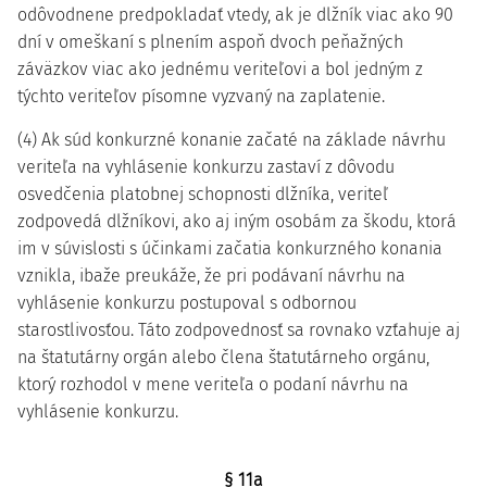
odôvodnene predpokladať vtedy, ak je dlžník viac ako 90
dní v omeškaní s plnením aspoň dvoch peňažných
záväzkov viac ako jednému veriteľovi a bol jedným z
týchto veriteľov písomne vyzvaný na zaplatenie.
(4) Ak súd konkurzné konanie začaté na základe návrhu
veriteľa na vyhlásenie konkurzu zastaví z dôvodu
osvedčenia platobnej schopnosti dlžníka, veriteľ
zodpovedá dlžníkovi, ako aj iným osobám za škodu, ktorá
im v súvislosti s účinkami začatia konkurzného konania
vznikla, ibaže preukáže, že pri podávaní návrhu na
vyhlásenie konkurzu postupoval s odbornou
starostlivosťou. Táto zodpovednosť sa rovnako vzťahuje aj
na štatutárny orgán alebo člena štatutárneho orgánu,
ktorý rozhodol v mene veriteľa o podaní návrhu na
vyhlásenie konkurzu.
§ 11a