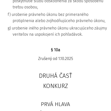
poskytnutie sľubu odškodnenia za škodu spôsobenú
treťou osobou,
f) urobenie právneho úkonu bez primeraného
protiplnenia alebo zvýhodňujúceho právneho úkonu,
g) urobenie iného právneho úkonu ukracujúceho záujmy
veriteľov na uspokojení ich pohľadávok.
§ 10a
Zrušený od 1.10.2025
DRUHÁ ČASŤ
KONKURZ
PRVÁ HLAVA