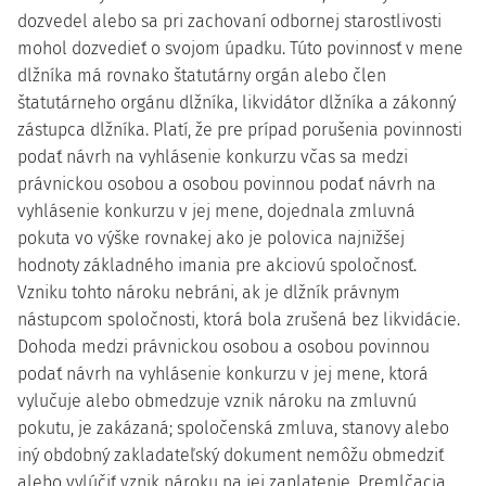
dozvedel alebo sa pri zachovaní odbornej starostlivosti
mohol dozvedieť o svojom úpadku. Túto povinnosť v mene
dlžníka má rovnako štatutárny orgán alebo člen
štatutárneho orgánu dlžníka, likvidátor dlžníka a zákonný
zástupca dlžníka. Platí, že pre prípad porušenia povinnosti
podať návrh na vyhlásenie konkurzu včas sa medzi
právnickou osobou a osobou povinnou podať návrh na
vyhlásenie konkurzu v jej mene, dojednala zmluvná
pokuta vo výške rovnakej ako je polovica najnižšej
hodnoty základného imania pre akciovú spoločnosť.
Vzniku tohto nároku nebráni, ak je dlžník právnym
nástupcom spoločnosti, ktorá bola zrušená bez likvidácie.
Dohoda medzi právnickou osobou a osobou povinnou
podať návrh na vyhlásenie konkurzu v jej mene, ktorá
vylučuje alebo obmedzuje vznik nároku na zmluvnú
pokutu, je zakázaná; spoločenská zmluva, stanovy alebo
iný obdobný zakladateľský dokument nemôžu obmedziť
alebo vylúčiť vznik nároku na jej zaplatenie. Premlčacia