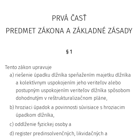
PRVÁ ČASŤ
PREDMET ZÁKONA A ZÁKLADNÉ ZÁSADY
§ 1
Tento zákon upravuje
a) riešenie úpadku dlžníka speňažením majetku dlžníka
a kolektívnym uspokojením jeho veriteľov alebo
postupným uspokojením veriteľov dlžníka spôsobom
dohodnutým v reštrukturalizačnom pláne,
b) hroziaci úpadok a povinnosti súvisiace s hroziacim
úpadkom dlžníka,
c) oddlženie fyzickej osoby a
d) register predinsolvenčných, likvidačných a