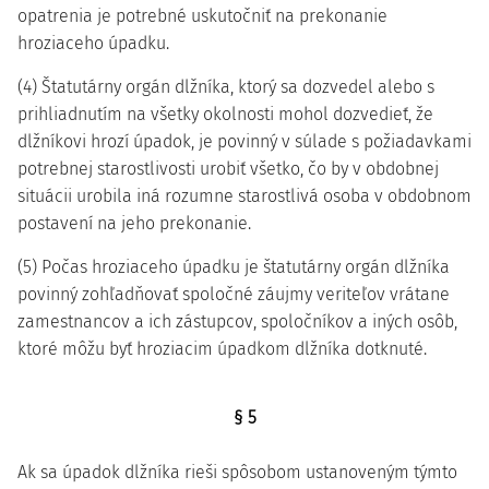
opatrenia je potrebné uskutočniť na prekonanie
hroziaceho úpadku.
(4) Štatutárny orgán dlžníka, ktorý sa dozvedel alebo s
prihliadnutím na všetky okolnosti mohol dozvedieť, že
dlžníkovi hrozí úpadok, je povinný v súlade s požiadavkami
potrebnej starostlivosti urobiť všetko, čo by v obdobnej
situácii urobila iná rozumne starostlivá osoba v obdobnom
postavení na jeho prekonanie.
(5) Počas hroziaceho úpadku je štatutárny orgán dlžníka
povinný zohľadňovať spoločné záujmy veriteľov vrátane
zamestnancov a ich zástupcov, spoločníkov a iných osôb,
ktoré môžu byť hroziacim úpadkom dlžníka dotknuté.
§ 5
Ak sa úpadok dlžníka rieši spôsobom ustanoveným týmto