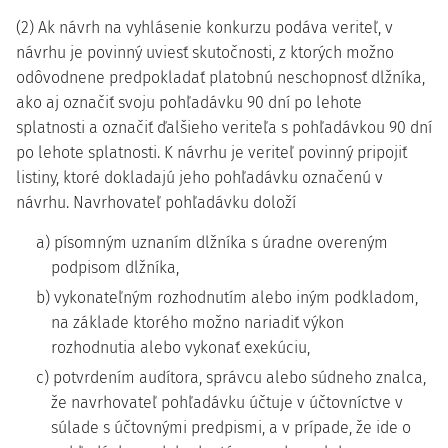
(2) Ak návrh na vyhlásenie konkurzu podáva veriteľ, v
návrhu je povinný uviesť skutočnosti, z ktorých možno
odôvodnene predpokladať platobnú neschopnosť dlžníka,
ako aj označiť svoju pohľadávku 90 dní po lehote
splatnosti a označiť ďalšieho veriteľa s pohľadávkou 90 dní
po lehote splatnosti. K návrhu je veriteľ povinný pripojiť
listiny, ktoré dokladajú jeho pohľadávku označenú v
návrhu. Navrhovateľ pohľadávku doloží
a) písomným uznaním dlžníka s úradne overeným
podpisom dlžníka,
b) vykonateľným rozhodnutím alebo iným podkladom,
na základe ktorého možno nariadiť výkon
rozhodnutia alebo vykonať exekúciu,
c) potvrdením audítora, správcu alebo súdneho znalca,
že navrhovateľ pohľadávku účtuje v účtovníctve v
súlade s účtovnými predpismi, a v prípade, že ide o