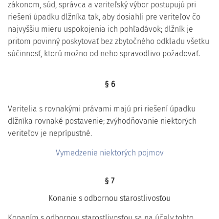
zákonom, súd, správca a veriteľský výbor postupujú pri
riešení úpadku dlžníka tak, aby dosiahli pre veriteľov čo
najvyššiu mieru uspokojenia ich pohľadávok; dlžník je
pritom povinný poskytovať bez zbytočného odkladu všetku
súčinnosť, ktorú možno od neho spravodlivo požadovať.
§ 6
Veritelia s rovnakými právami majú pri riešení úpadku
dlžníka rovnaké postavenie; zvýhodňovanie niektorých
veriteľov je neprípustné.
Vymedzenie niektorých pojmov
§ 7
Konanie s odbornou starostlivosťou
Konaním s odbornou starostlivosťou sa na účely tohto