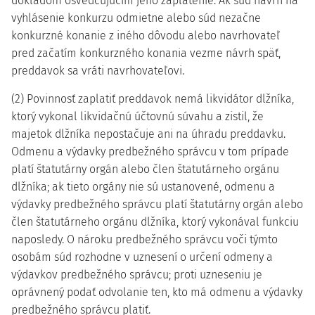
dokladom osvedčujúcim jeho zaplatenie. Ak súd návrh na
vyhlásenie konkurzu odmietne alebo súd nezačne
konkurzné konanie z iného dôvodu alebo navrhovateľ
pred začatím konkurzného konania vezme návrh späť,
preddavok sa vráti navrhovateľovi.
(2) Povinnosť zaplatiť preddavok nemá likvidátor dlžníka,
ktorý vykonal likvidačnú účtovnú súvahu a zistil, že
majetok dlžníka nepostačuje ani na úhradu preddavku.
Odmenu a výdavky predbežného správcu v tom prípade
platí štatutárny orgán alebo člen štatutárneho orgánu
dlžníka; ak tieto orgány nie sú ustanovené, odmenu a
výdavky predbežného správcu platí štatutárny orgán alebo
člen štatutárneho orgánu dlžníka, ktorý vykonával funkciu
naposledy. O nároku predbežného správcu voči týmto
osobám súd rozhodne v uznesení o určení odmeny a
výdavkov predbežného správcu; proti uzneseniu je
oprávnený podať odvolanie ten, kto má odmenu a výdavky
predbežného správcu platiť.