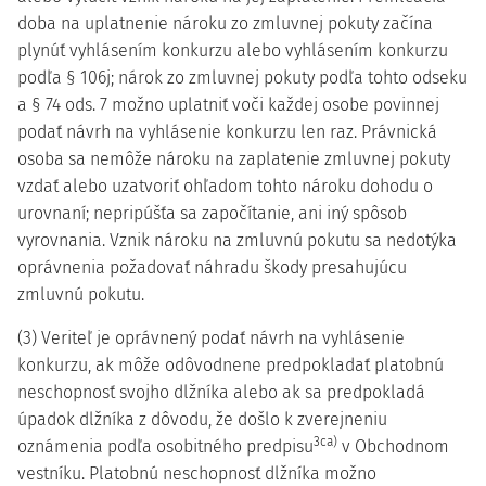
doba na uplatnenie nároku zo zmluvnej pokuty začína
plynúť vyhlásením konkurzu alebo vyhlásením konkurzu
podľa § 106j; nárok zo zmluvnej pokuty podľa tohto odseku
a § 74 ods. 7 možno uplatniť voči každej osobe povinnej
podať návrh na vyhlásenie konkurzu len raz. Právnická
osoba sa nemôže nároku na zaplatenie zmluvnej pokuty
vzdať alebo uzatvoriť ohľadom tohto nároku dohodu o
urovnaní; nepripúšťa sa započítanie, ani iný spôsob
vyrovnania. Vznik nároku na zmluvnú pokutu sa nedotýka
oprávnenia požadovať náhradu škody presahujúcu
zmluvnú pokutu.
(3) Veriteľ je oprávnený podať návrh na vyhlásenie
konkurzu, ak môže odôvodnene predpokladať platobnú
neschopnosť svojho dlžníka alebo ak sa predpokladá
úpadok dlžníka z dôvodu, že došlo k zverejneniu
3ca)
oznámenia podľa osobitného predpisu
v Obchodnom
vestníku. Platobnú neschopnosť dlžníka možno