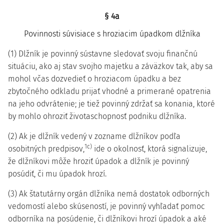
§ 4a
Povinnosti súvisiace s hroziacim úpadkom dlžníka
(1) Dlžník je povinný sústavne sledovať svoju finančnú
situáciu, ako aj stav svojho majetku a záväzkov tak, aby sa
mohol včas dozvedieť o hroziacom úpadku a bez
zbytočného odkladu prijať vhodné a primerané opatrenia
na jeho odvrátenie; je tiež povinný zdržať sa konania, ktoré
by mohlo ohroziť životaschopnosť podniku dlžníka.
(2) Ak je dlžník vedený v zozname dlžníkov podľa
1c)
osobitných predpisov,
ide o okolnosť, ktorá signalizuje,
že dlžníkovi môže hroziť úpadok a dlžník je povinný
posúdiť, či mu úpadok hrozí.
(3) Ak štatutárny orgán dlžníka nemá dostatok odborných
vedomostí alebo skúseností, je povinný vyhľadať pomoc
odborníka na posúdenie, či dlžníkovi hrozí úpadok a aké