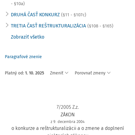
- §10a)
DRUHÁ ČASŤ KONKURZ
(§11 - §107c)
TRETIA ČASŤ REŠTRUKTURALIZÁCIA
(§108 - §165)
Zobraziť všetko
Paragrafové znenie
Platný od
:
1. 10. 2025
Zmeniť
Porovnať zmeny
7/2005 Z.z.
ZÁKON
z 9. decembra 2004
o konkurze a reštrukturalizácii a o zmene a doplnení