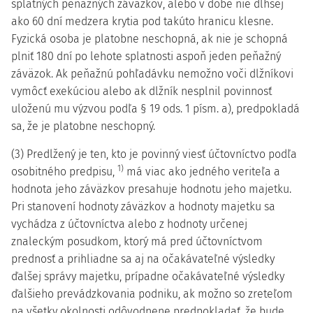
splatných peňažných záväzkov, alebo v dobe nie dlhšej
ako 60 dní medzera krytia pod takúto hranicu klesne.
Fyzická osoba je platobne neschopná, ak nie je schopná
plniť 180 dní po lehote splatnosti aspoň jeden peňažný
záväzok. Ak peňažnú pohľadávku nemožno voči dlžníkovi
vymôcť exekúciou alebo ak dlžník nesplnil povinnosť
uloženú mu výzvou podľa § 19 ods. 1 písm. a), predpokladá
sa, že je platobne neschopný.
(3) Predlžený je ten, kto je povinný viesť účtovníctvo podľa
1)
osobitného predpisu,
má viac ako jedného veriteľa a
hodnota jeho záväzkov presahuje hodnotu jeho majetku.
Pri stanovení hodnoty záväzkov a hodnoty majetku sa
vychádza z účtovníctva alebo z hodnoty určenej
znaleckým posudkom, ktorý má pred účtovníctvom
prednosť a prihliadne sa aj na očakávateľné výsledky
ďalšej správy majetku, prípadne očakávateľné výsledky
ďalšieho prevádzkovania podniku, ak možno so zreteľom
na všetky okolnosti odôvodnene predpokladať, že bude