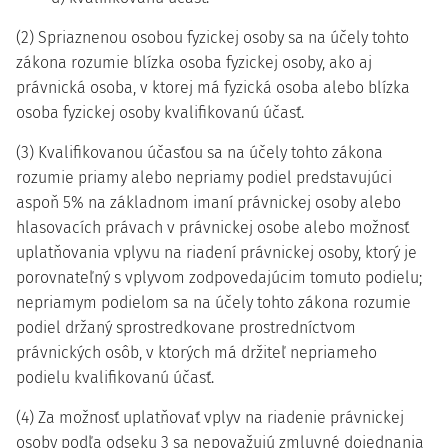
(2) Spriaznenou osobou fyzickej osoby sa na účely tohto
zákona rozumie blízka osoba fyzickej osoby, ako aj
právnická osoba, v ktorej má fyzická osoba alebo blízka
osoba fyzickej osoby kvalifikovanú účasť.
(3) Kvalifikovanou účasťou sa na účely tohto zákona
rozumie priamy alebo nepriamy podiel predstavujúci
aspoň 5% na základnom imaní právnickej osoby alebo
hlasovacích právach v právnickej osobe alebo možnosť
uplatňovania vplyvu na riadení právnickej osoby, ktorý je
porovnateľný s vplyvom zodpovedajúcim tomuto podielu;
nepriamym podielom sa na účely tohto zákona rozumie
podiel držaný sprostredkovane prostredníctvom
právnických osôb, v ktorých má držiteľ nepriameho
podielu kvalifikovanú účasť.
(4) Za možnosť uplatňovať vplyv na riadenie právnickej
osoby podľa odseku 3 sa nepovažujú zmluvné dojednania