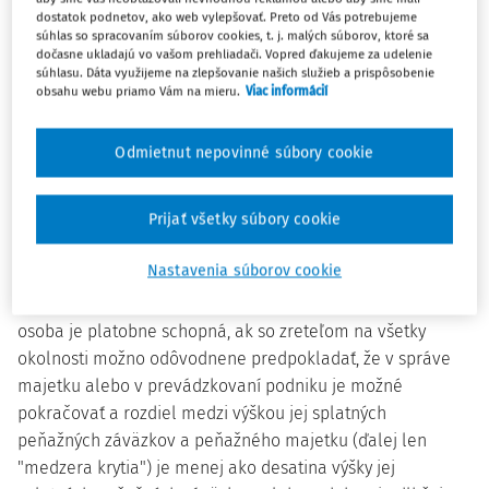
dostatok podnetov, ako web vylepšovať. Preto od Vás potrebujeme
súhlas so spracovaním súborov cookies, t. j. malých súborov, ktoré sa
(1) Dlžník je v úpadku, ak je platobne neschopný alebo
dočasne ukladajú vo vašom prehliadači. Vopred ďakujeme za udelenie
predlžený. Ak dlžník podá návrh na vyhlásenie konkurzu,
súhlasu. Dáta využijeme na zlepšovanie našich služieb a prispôsobenie
obsahu webu priamo Vám na mieru.
Viac informácií
predpokladá sa, že je v úpadku.
(2) Právnická osoba je platobne neschopná, ak nie je
Odmietnut nepovinné súbory cookie
schopná plniť 90 dní po lehote splatnosti aspoň dva
peňažné záväzky viac ako jednému veriteľovi. Za jednu
Prijať všetky súbory cookie
pohľadávku pri posudzovaní platobnej schopnosti dlžníka
sa považujú všetky pohľadávky, ktoré počas 90 dní pred
Nastavenia súborov cookie
podaním návrhu na vyhlásenie konkurzu pôvodne patrili
len jednému veriteľovi. Predpokladá sa, že právnická
osoba je platobne schopná, ak so zreteľom na všetky
okolnosti možno odôvodnene predpokladať, že v správe
majetku alebo v prevádzkovaní podniku je možné
pokračovať a rozdiel medzi výškou jej splatných
peňažných záväzkov a peňažného majetku (ďalej len
"medzera krytia") je menej ako desatina výšky jej