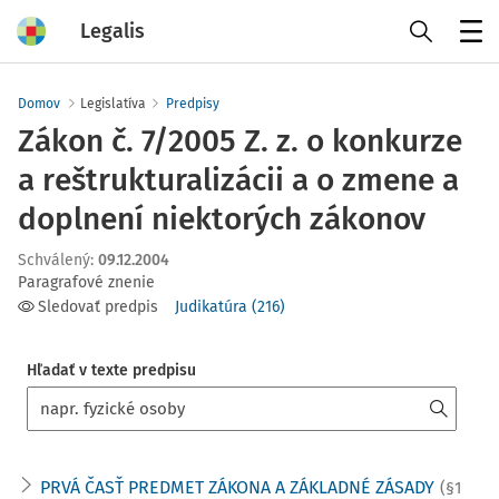
Legalis
Menu
Domov
Legislatíva
Predpisy
Zákon č. 7/2005 Z. z. o konkurze
a reštrukturalizácii a o zmene a
doplnení niektorých zákonov
Schválený
:
09.12.2004
Paragrafové znenie
Sledovať predpis
Judikatúra
(
216
)
Hľadať v texte predpisu
PRVÁ ČASŤ PREDMET ZÁKONA A ZÁKLADNÉ ZÁSADY
(§1