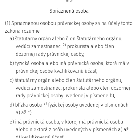
§ 9
Spriaznená osoba
(1) Spriaznenou osobou právnickej osoby sa na účely tohto
zákona rozumie
a) štatutárny orgán alebo člen štatutárneho orgánu,
2)
vedúci zamestnanec,
prokurista alebo člen
dozornej rady právnickej osoby,
b) fyzická osoba alebo iná právnická osoba, ktorá má v
právnickej osobe kvalifikovanú účasť,
c) štatutárny orgán alebo člen štatutárneho orgánu,
vedúci zamestnanec, prokurista alebo člen dozornej
rady právnickej osoby uvedenej v písmene b),
3)
d) blízka osoba
fyzickej osoby uvedenej v písmenách
a) až c),
e) iná právnická osoba, v ktorej má právnická osoba
alebo niektorá z osôb uvedených v písmenách a) až
d) kvalifikovanú účasť.