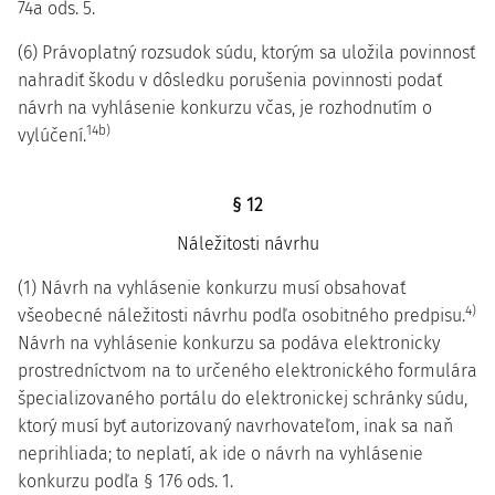
74a ods. 5.
(6) Právoplatný rozsudok súdu, ktorým sa uložila povinnosť
nahradiť škodu v dôsledku porušenia povinnosti podať
návrh na vyhlásenie konkurzu včas, je rozhodnutím o
14b)
vylúčení.
§ 12
Náležitosti návrhu
(1) Návrh na vyhlásenie konkurzu musí obsahovať
4)
všeobecné náležitosti návrhu podľa osobitného predpisu.
Návrh na vyhlásenie konkurzu sa podáva elektronicky
prostredníctvom na to určeného elektronického formulára
špecializovaného portálu do elektronickej schránky súdu,
ktorý musí byť autorizovaný navrhovateľom, inak sa naň
neprihliada; to neplatí, ak ide o návrh na vyhlásenie
konkurzu podľa § 176 ods. 1.