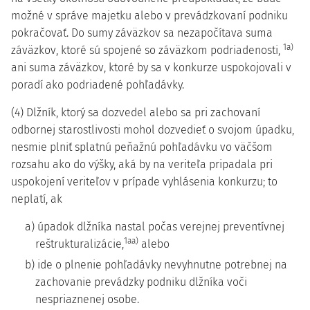
možné v správe majetku alebo v prevádzkovaní podniku
pokračovať. Do sumy záväzkov sa nezapočítava suma
1a)
záväzkov, ktoré sú spojené so záväzkom podriadenosti,
ani suma záväzkov, ktoré by sa v konkurze uspokojovali v
poradí ako podriadené pohľadávky.
(4) Dlžník, ktorý sa dozvedel alebo sa pri zachovaní
odbornej starostlivosti mohol dozvedieť o svojom úpadku,
nesmie plniť splatnú peňažnú pohľadávku vo väčšom
rozsahu ako do výšky, aká by na veriteľa pripadala pri
uspokojení veriteľov v prípade vyhlásenia konkurzu; to
neplatí, ak
a) úpadok dlžníka nastal počas verejnej preventívnej
1aa)
reštrukturalizácie,
alebo
b) ide o plnenie pohľadávky nevyhnutne potrebnej na
zachovanie prevádzky podniku dlžníka voči
nespriaznenej osobe.