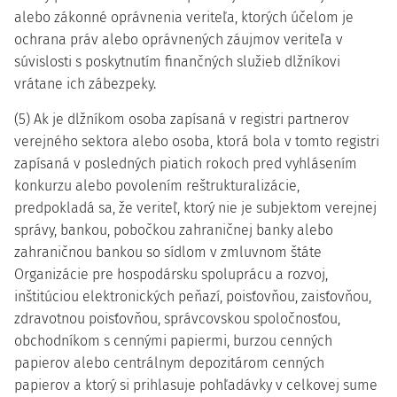
alebo zákonné oprávnenia veriteľa, ktorých účelom je
ochrana práv alebo oprávnených záujmov veriteľa v
súvislosti s poskytnutím finančných služieb dlžníkovi
vrátane ich zábezpeky.
(5) Ak je dlžníkom osoba zapísaná v registri partnerov
verejného sektora alebo osoba, ktorá bola v tomto registri
zapísaná v posledných piatich rokoch pred vyhlásením
konkurzu alebo povolením reštrukturalizácie,
predpokladá sa, že veriteľ, ktorý nie je subjektom verejnej
správy, bankou, pobočkou zahraničnej banky alebo
zahraničnou bankou so sídlom v zmluvnom štáte
Organizácie pre hospodársku spoluprácu a rozvoj,
inštitúciou elektronických peňazí, poisťovňou, zaisťovňou,
zdravotnou poisťovňou, správcovskou spoločnosťou,
obchodníkom s cennými papiermi, burzou cenných
papierov alebo centrálnym depozitárom cenných
papierov a ktorý si prihlasuje pohľadávky v celkovej sume