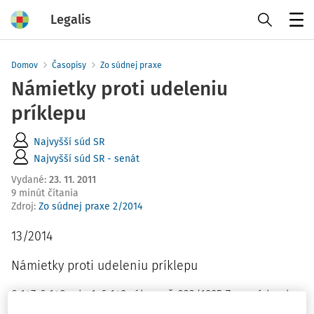
Legalis
Menu
Domov
Časopisy
Zo súdnej praxe
Námietky proti udeleniu
príklepu
Najvyšší súd SR
Najvyšší súd SR - senát
Vydané
:
23. 11. 2011
9 minút čítania
Zdroj
:
Zo súdnej praxe 2/2014
13/2014
Námietky proti udeleniu príklepu
§ 147, § 148 ods. 1, § 149 zákona č. 233/1995 Z.z. o súdnych
exekútoroch a exekučnej činnosti a o zmene a doplnení