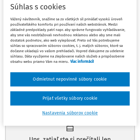
Súhlas s cookies
ďalších zákonov (Exekučný poriadok)
Vážený návštevník, snažíme sa zo všetkých síl prinášať vysokú úroveň
Exekučný súd je povinný pred rozhodnutím o žiadosti
používateľského komfortu pri používaní našich webstránok. Medzi
exekútora na schválenie príklepu [§ 148 ods. 1 zákona č.
základné predpoklady patrí napr. aby správne fungovalo vyhľadávanie,
aby sme vás neobťažovali nevhodnou reklamou alebo aby sme mali
233/1995 Z.z. o súdnych exekútoroch a exekučnej činnosti a
dostatok podnetov, ako web vylepšovať. Preto od Vás potrebujeme
o zmene a doplnení ďalších zákonov (Exekučný poriadok)]
súhlas so spracovaním súborov cookies, t. j. malých súborov, ktoré sa
dočasne ukladajú vo vašom prehliadači. Vopred ďakujeme za udelenie
najskôr rozhodnúť o námietkach proti udeleniu príklepu [§
súhlasu. Dáta využijeme na zlepšovanie našich služieb a prispôsobenie
147 ods. 2 zákona č. 233/1995 Z.z. o súdnych exekútoroch a
obsahu webu priamo Vám na mieru.
Viac informácií
exekučnej činnosti a o zmene a doplnení ďalších zákonov
(Exekučný poriadok)].
Odmietnut nepovinné súbory cookie
UZNESENIE
NAJVYŠŠIEHO SÚDU SR
3 M CDO 3/2010
Prijať všetky súbory cookie
Máte predplatné?
Prihláste sa
Skutkový stav:
Nastavenia súborov cookie
Okresný súd uznesením z 25. septembra 2009 schválil
príklep udelený súdnym exekútorom JUDr. P. S. na dražbe
Ups, zatiaľ ste si prečítali len