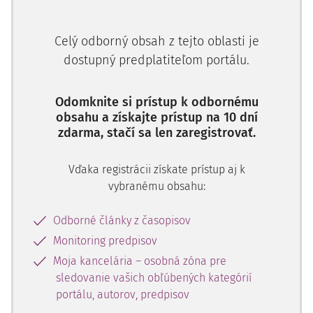
súčinnosti (§ 3 ods. 2 zákona č. 71/1967 Zb.), podľa ktorého
sú správne orgány povinné poskytovať pomoc a poučenia,
Celý odborný obsah z tejto oblasti je
aby účastníci konania pre neznalosť právnych predpisov
dostupný predplatiteľom portálu.
neutrpeli v konaní ujmu.
Odomknite si prístup k odbornému
ROZSUDOK
NAJVYŠŠIEHO SÚDU SR
8 SŽO 41/2013
obsahu a získajte prístup na 10 dní
zdarma, stačí sa len zaregistrovať.
Skutkový stav:
Vďaka registrácii získate prístup aj k
Krajský súd v B. rozsudkom podľa § 250j ods. 1
vybranému obsahu:
Občianskeho súdneho poriadku (ďalej aj "OSP") zamietol
ako nedôvodnú žalobu, ktorou sa žalobca domáhal
Odborné články z časopisov
zrušenia rozhodnutia žalovaného z 2. apríla 2012, ­ktorým
Monitoring predpisov
tento zamietol odvolanie žalobcu a potvrdil rozhodnutie
riaditeľa Personálneho úradu ozbrojených síl SR z 13.
Moja kancelária – osobná zóna pre
decembra 2011 o nepovolení obnovy konania vo veci
sledovanie vašich obľúbených kategórií
portálu, autorov, predpisov
prepustenia žalobcu zo služobného pomeru.