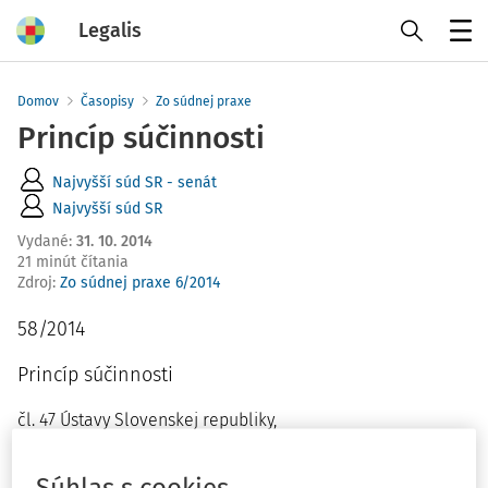
Legalis
Menu
Domov
Časopisy
Zo súdnej praxe
Princíp súčinnosti
Najvyšší súd SR - senát
Najvyšší súd SR
Vydané
:
31. 10. 2014
21 minút čítania
Zdroj
:
Zo súdnej praxe 6/2014
58/2014
Princíp súčinnosti
čl. 47 Ústavy Slovenskej republiky,
§ 82 ods. 3 písm. b), § 82 ods. 4 písm. g) zákona č. 346/2000