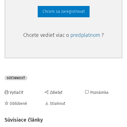
Z odôvodnenia napadnutého rozsudku krajského súdu
vyplynul záver, že správne orgány oboch stupňov v
Chcem sa zaregistrovať
preskúmavanej veci postupovali v intenciách citovaných
právnych noriem, preto ich rozhodnutia treba považovať
za správne a v súlade so zákonom, pričom námietky
Chcete vedieť viac o
predplatnom
?
žalobcu neodôvodňovali zrušenie napadnutého
rozhodnutia. Ďalej uviedol, že medzi účastníkmi konania
nebolo sporné, že žalobca svoj návrh opiera o § 62 ods. 1
písm. e) zákona č. 71/1967 Zb. o správnom konaní (správny
poriadok) (ďalej len "správny poriadok"), pričom z obsahu
rozhodnutia Najvyššieho súdu SR sp. zn. 3 Sžo 18/2011, 3
SÚČINNOSŤ
Sžo 19/2011, 3 Sžo 20/2011 z 2. júna 2011 vyplýva, že
dôvodom zrušenia personálnych rozkazov z 26. januára
Vytlačiť
Zdieľať
Poznámka
2009, ktorým žalobcovi ukončili dočasné vyčlenenie na
plnenie úloh Vojenskej polície dňom 20. januára 2009,
Obľúbené
Stiahnuť
personálneho ro
Súvisiace články