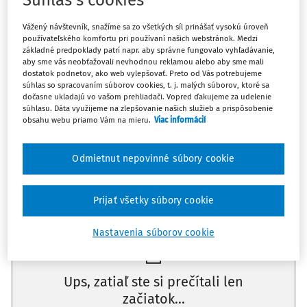
Súhlas s cookies
Z. z. o štátnej službe profesionálnych vojakov ozbrojených
síl Slovenskej republiky a o zmene a doplnení niektorých
Vážený návštevník, snažíme sa zo všetkých síl prinášať vysokú úroveň
používateľského komfortu pri používaní našich webstránok. Medzi
zákonov,
základné predpoklady patrí napr. aby správne fungovalo vyhľadávanie,
aby sme vás neobťažovali nevhodnou reklamou alebo aby sme mali
dostatok podnetov, ako web vylepšovať. Preto od Vás potrebujeme
§ 3 ods. 2, § 19 ods. 2, 3, § 62 a nasl. zákona č. 71/1967 Zb. o
súhlas so spracovaním súborov cookies, t. j. malých súborov, ktoré sa
správnom konaní (správny poriadok) v znení neskorších
dočasne ukladajú vo vašom prehliadači. Vopred ďakujeme za udelenie
súhlasu. Dáta využijeme na zlepšovanie našich služieb a prispôsobenie
predpisov,
obsahu webu priamo Vám na mieru.
Viac informácií
§ 246c ods. 1 prvá veta Občianskeho súdneho poriadku. v
Odmietnut nepovinné súbory cookie
spojení s § 10 ods. 2 Občianskeho súdneho poriadku, §
246c ods. 1 prvá veta Občianskeho súdneho poriadku v
spojení s § 211 a nasl. Občianskeho súdneho poriadku, §
Prijať všetky súbory cookie
Máte predplatné?
Prihláste sa
250ja ods. 3, § 250j ods. 2 písm. e) Občianskeho súdneho
poriadku
Nastavenia súborov cookie
Ak má podanie nedostatky, táto skutočnosť sama o sebe
Ups, zatiaľ ste si prečítali len
nie je dôvodom pre odmietnutie podania správnym
začiatok...
orgánom, keďže by to bolo v rozpore s princípom