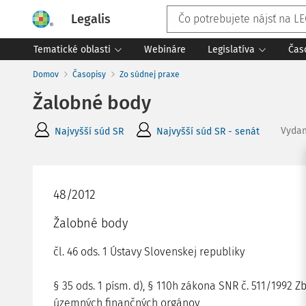
Legalis
Tematické oblasti
Webináre
Legislatíva
Čas
Domov
Časopisy
Zo súdnej praxe
Žalobné body
Vyda
Najvyšší súd SR
Najvyšší súd SR - senát
48/2012
Žalobné body
čl. 46 ods. 1 Ústavy Slovenskej republiky
§ 35 ods. 1 písm. d), § 110h zákona SNR č. 511/1992 Z
územných finančných orgánov