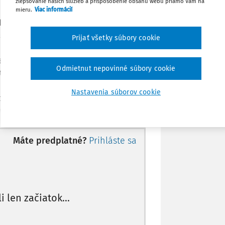
zlepšovanie našich služieb a prispôsobenie obsahu webu priamo Vám na
Stiahnuť
mieru.
Viac informácií
 1 a 2, § 247 ods. 1, 2, 3, § 157 ods. 2, §
ianskeho súdneho poriadku
Poznámka
Prijať všetky súbory cookie
nov a právnických osôb, o ktorých sa
Odmietnut nepovinné súbory cookie
t, ktorý umožňuje, aby sa každá osoba,
erejnej správy poškodená, dovolala súdu,
Nastavenia súborov cookie
ktorom správny orgán už nebude mať
nia s rovnakými právami ako ten o koho
Máte predplatné?
Prihláste sa
li len začiatok...
ovenia § 250j ods. l Občianskeho súdneho
 ktorou sa domáhal preskúmania a