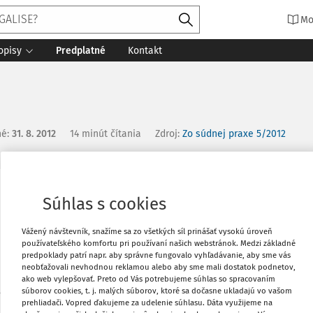
Mo
opisy
Predplatné
Kontakt
né
:
31. 8. 2012
14 minút čítania
Zdroj
:
Zo súdnej praxe 5/2012
Vytlačiť
Súhlas s cookies
Vážený návštevník, snažíme sa zo všetkých síl prinášať vysokú úroveň
Obľúbené
používateľského komfortu pri používaní našich webstránok. Medzi základné
predpoklady patrí napr. aby správne fungovalo vyhľadávanie, aby sme vás
neobťažovali nevhodnou reklamou alebo aby sme mali dostatok podnetov,
ako web vylepšovať. Preto od Vás potrebujeme súhlas so spracovaním
Zdieľať
b. o správe daní a poplatkov a sústave
súborov cookies, t. j. malých súborov, ktoré sa dočasne ukladajú vo vašom
prehliadači. Vopred ďakujeme za udelenie súhlasu. Dáta využijeme na