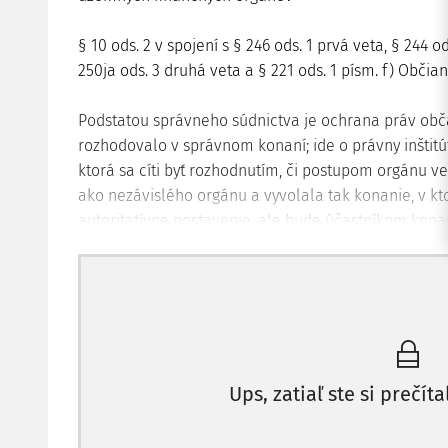
§ 10 ods. 2 v spojení s § 246 ods. 1 prvá veta, § 244 ods.
250ja ods. 3 druhá veta a § 221 ods. 1 písm. f) Obč
Podstatou správneho súdnictva je ochrana práv obča
rozhodovalo v správnom konaní; ide o právny inštitú
ktorá sa cíti byť rozhodnutím, či postupom orgánu v
ako nezávislého orgánu a vyvolala tak konanie, v 
autoritatívne postavenie, ale bude účastníkom kona
práva v konaní ide.
UZNESENIE
NAJVYŠŠIEHO SÚDU SR
8 SŽF 42/2011
Skutkový stav:
Ups, zatiaľ ste si prečíta
Krajský súd v K.
(ďalej aj "krajský súd") podľa ustan
poriadku (ďalej aj "OSP") zamietol žalobu žalobcu,