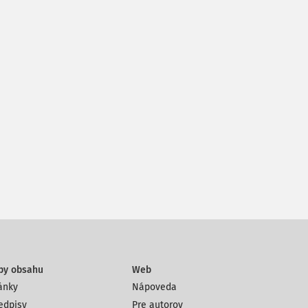
py obsahu
Web
ánky
Nápoveda
edpisy
Pre autorov