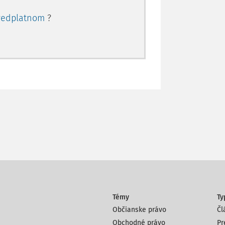
redplatnom
?
Témy
Ty
Občianske právo
Čl
Obchodné právo
Pr