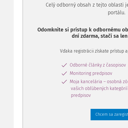
následne zrušenia rozhodnutia žalovaného z 25. feb
Celý odborný obsah z tejto oblasti 
rozhodnutie správcu dane - daňového úradu Košice 
portálu.
správca dane uložil žalobcovi podľa § 35 ods. 1 pí
Odomknite si prístup k odbornému obs
dní zdarma, stačí sa len
Vďaka registrácii získate prístup
Odborné články z časopisov
Monitoring predpisov
Moja kancelária – osobná zó
vašich obľúbených kategórií 
predpisov
Chcem sa zaregis