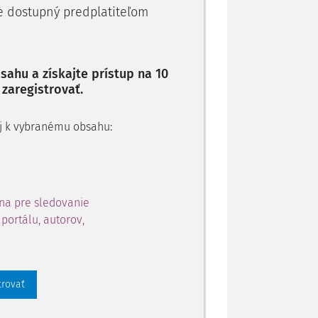
ruára 2011, ktorým bolo potvrdené
je dostupný predplatiteľom
IV, zo 14. decembra 2010 a ktorým
ahu a získajte prístup na 10
 zaregistrovať.
 aj k vybranému obsahu:
na pre sledovanie
portálu, autorov,
trovať