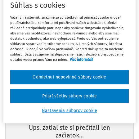
§ 730 Obchodného zákonníka
Súhlas s cookies
Vážený návštevník, snažíme sa zo všetkých síl prinášať vysokú úroveň
Čl. 7 a čl. 8 Dohovoru OSN o zmluvách o medzinárodnej
používateľského komfortu pri používaní našich webstránok. Medzi
kúpe tovaru
základné predpoklady patrí napr. aby správne fungovalo vyhľadávanie,
aby sme vás neobťažovali nevhodnou reklamou alebo aby sme mali
dostatok podnetov, ako web vylepšovať. Preto od Vás potrebujeme
Čl. 8 Dohovoru o premlčaní pri medzinárodnej kúpe tovaru
súhlas so spracovaním súborov cookies, t. j. malých súborov, ktoré sa
dočasne ukladajú vo vašom prehliadači. Vopred ďakujeme za udelenie
súhlasu. Dáta využijeme na zlepšovanie našich služieb a prispôsobenie
Otázku premlčania práva žalobcu na úhradu kúpnej ceny
obsahu webu priamo Vám na mieru.
Viac informácií
tovaru treba odvodiť od momentu jej splatnosti, za ktorý
treba považovať podľa čl. 58 ods. 1 Dohovoru OSN o
Odmietnut nepovinné súbory cookie
zmluvách o medzinárodnej kúpe tovaru deň, kedy
žalovaný mohol s tovarom nakladať.
Máte predplatné?
Prihláste sa
Prijať všetky súbory cookie
Jednostranné vyznačenie splatnosti kúpnej ceny v 180-
Nastavenia súborov cookie
dňovej lehote na faktúrach žalobcu nie je dohodou medzi
účastníkmi o splatnosti kúpnej ceny tovaru a nie je ani
Ups, zatiaľ ste si prečítali len
obvyklou zvyklosťou pri splatnosti kúpnej ceny.
začiatok...