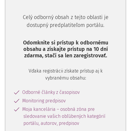
ROZHODNUTIE
NAJVYŠŠIEHO SÚDU SR
, SP. ZN.
1 M OBDO V
3/2011
.
Celý odborný obsah z tejto oblasti je
dostupný predplatiteľom portálu.
Skutkový stav:
Odomknite si prístup k odbornému
Žalobca (zahraničná právnická osoba) žalobou podanou
obsahu a získajte prístup na 10 dní
na súde prvého stupňa 4. júna 2002 sa domáhal, aby súd
zdarma, stačí sa len zaregistrovať.
rozsudkom zaviazal žalovaného zaplatiť mu 39 144,50 eur
s príslušenstvom titulom zaplatenia kúpnej ceny tovaru,
Vďaka registrácii získate prístup aj k
ktorý dodal žalovanému a tento mu vyfakturoval
vybranému obsahu:
faktúrami č. 170089 16. januára 1998 na sumu 20 206 USD,
č. 170723 26. januára 1998 na sumu 13 759,50 USD a č.
Odborné články z časopisov
177301 7. mája 1998 na sumu 5 179 USD, pričom splatnosť
Monitoring predpisov
faktúr stanovil na 180 dní.
Moja kancelária – osobná zóna pre
Súd prvého stupňa vyhovel žalobe v skrátenom konaní
sledovanie vašich obľúbených kategórií
vydaním platobného rozkazu č. k.: 49 Rob 125/02-67 25.
portálu, autorov, predpisov
februára 2003.