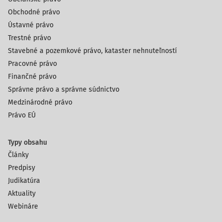
tovaru(ďalej len Dohovor), ktorý sa podľa čl. 1 ods. 1
Obchodné právo
Dohovoru vzťahuje na úpravu právneho vzťahu medzi
Ústavné právo
účastníkmi zmluvy o kúpe tovaru, kúpnu cenu za dodaný
Trestné právo
tovar je kupujúci povinný zaplatiť v lehote dohodnutej v
zmluve. Ak takáto dohoda v kúpnej zmluve nie je, je
Stavebné a pozemkové právo, kataster nehnuteľností
povinný ju zaplatiť bez vyzvania po tom, ako predávajúci
Pracovné právo
umožní kupujúcemu s tovarom nakladať. Odvolací súd
Finančné právo
mal zato, ž
Správne právo a správne súdnictvo
Medzinárodné právo
Právo EÚ
Typy obsahu
Články
Predpisy
Judikatúra
Aktuality
Webináre