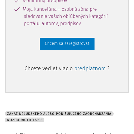
Monitoring predpisov
Moja kancelária – osobná zóna pre
Rozhodnutie Súdu
sledovanie vašich obľúbených kategórií
portálu, autorov, predpisov
Súd konštatoval, že hoci sťažnosť namieta porušenie
článku 6 ods. 1 Dohovoru, zásady vypracované podľa
článku 3 Dohovoru sú relevantné pre posudzovanie
Chcem sa zaregistrovať
sťažnosti podľa článku 6 ods. 1 Dohovoru.
(i)
Zásady v zmysle článku 3 Dohovoru
Chcete vedieť viac o
predplatnom
?
Súd pripomenul, že zákaz mučenia a neľudského alebo
ponižujúceho zaobchádzania alebo trestania je základnou
hodnotou demokratických spoločností (pozri okrem iných
Gäfgen proti Nemecku
ZÁKAZ NEĽUDSKÉHO ALEBO PONIŽUJÚCEHO ZAOBCHÁDZANIA
ROZHODNUTIE ESĽP