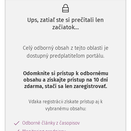
potvrdzovalo účasť sťažovateľa na obchode s kokaínom.
Vo svojom odvolaní sťažovateľ poprel, okrem iného, aj
použitie prepisu. Namietal, že vyjadrenia boli získané
Ups, zatiaľ ste si prečítali len
mučením, a teda boli neprípustné podľa príslušných
začiatok...
ustanovení Trestného poriadku, ktoré vylučujú dôkazy
získané donútením.
Celý odborný obsah z tejto oblasti je
Odvolacísúd zamietol námietky sťažovateľa. Dospel k
dostupný predplatiteľom portálu.
záveru, že toto pravidlo sa týka výlučne orgánov, ktoré
vedú vyšetrovanie a nie súkromných osôb.
Odomknite si prístup k odbornému
Najvyššísúd zamietol kasačnú sťažnosť sťažovateľa z roku
obsahu a získajte prístup na 10 dní
zdarma, stačí sa len zaregistrovať.
2009 ako zjavne neopodstatnenú.
Sťažovateľ namieta porušenie práva na spravodlivé súdne
Vďaka registrácii získate prístup aj k
konanie v zmysle článku 6 ods. 1 Dohovoru. Tvrdí, že súdy
vybranému obsahu:
nemali pripustiť ako dôkaz prepis výpovedí K. G. získaných
v dôsledku zlého zaobchádzania zo strany členov
Odborné články z časopisov
zločineckej skupiny.