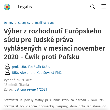
Legalis
Menu
Domov
Časopisy
Justičná revue
Výber z rozhodnutí Európskeho
súdu pre ľudské práva
vyhlásených v mesiaci november
2020 - Čwik proti Poľsku
prof. JUDr. Ján Svák DrSc.
JUDr. Alexandra Kapišovská PhD.
Vydané
:
19. 1. 2021
18 minút čítania
Zdroj
:
Justičná revue 1/2021
Sťažovateľ je poľský štátny príslušník, ktorý sa narodil v roku 1968.
Sťažovateľ bol členom zločineckej skupiny, ktorá bola zapletená do