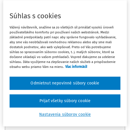
rozsiahleho obchodu s kokaínom v Poľsku. V roku 1997 sa sťažovateľ a
ďalší člen skupiny, K. G., pokúsili pokračovať v nezákonnom
Súhlas s cookies
obchodovaní nezávisle od skupiny, no pritom do zisku z tohto
obchodu nezapočítali veľký náklad kokaínu. Zločinecká skupina
Vážený návštevník, snažíme sa zo všetkých síl prinášať vysokú úroveň
uniesla K. G. a mučila ho, aby získala informácie o nezapočítanom
používateľského komfortu pri používaní našich webstránok. Medzi
základné predpoklady patrí napr. aby správne fungovalo vyhľadávanie,
kokaíne a dostala sa k peniazom, ktoré patrili gangu. Niektoré
aby sme vás neobťažovali nevhodnou reklamou alebo aby sme mali
výpovede zaznamenala na audiokazete. Polícia, ktorú upovedomil
dostatok podnetov, ako web vylepšovať. Preto od Vás potrebujeme
súhlas so spracovaním súborov cookies, t. j. malých súborov, ktoré sa
vlastník domu, v ktorom bol K. G. držaný, oslobodila rukojemníka a
dočasne ukladajú vo vašom prehliadači. Vopred ďakujeme za udelenie
zaistila audiokazetu.
súhlasu. Dáta využijeme na zlepšovanie našich služieb a prispôsobenie
obsahu webu priamo Vám na mieru.
Viac informácií
O niekoľko rokov neskôr, v roku 2008, bol sťažovateľ
odsúdený v troch bodoch obžaloby za obchodovanie s
Odmietnut nepovinné súbory cookie
kokaínom a súd mu vymeral trest odňatia slobody na 12
rokov. Súd sa oprel najmä o výpovede dvoch členov
bývalej zločineckej skupiny sťažovateľa, ktorý sa rozhodol
Prijať všetky súbory cookie
spolupracovať s orgánmi činnými v trestnom konaní.Súd
Nastavenia súborov cookie
sa takisto oprel o doplňujúce dôkazy, na prepis výpovedí K.
Máte predplatné?
Prihláste sa
G.vypracovanýzo záznamu na audiokazete, čo podľa súdu