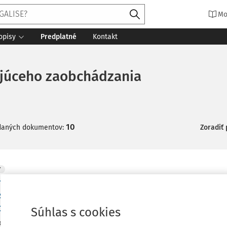
Mo
opisy
Predplatné
Kontakt
ujúceho zaobchádzania
10
daných dokumentov:
Zoradiť
Y
mácia o rozsudkoch Európskeho súdu pre ľudsk
sených v období od 8. do 31. januára 2026 - R.E. a
du a Z. proti Islandu
Súhlas s cookies
k R.E. a ďalší proti Islandu z 13. januára 2026 k sťažnostiam č