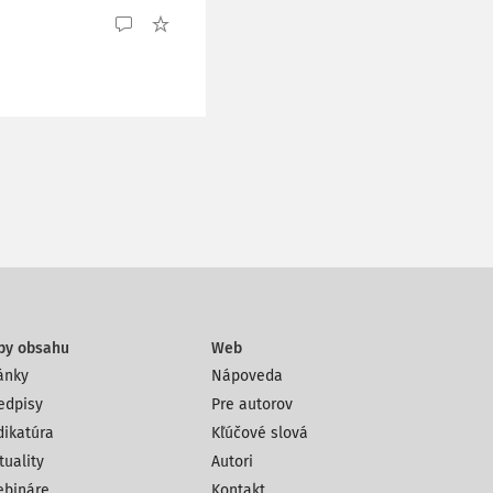
py obsahu
Web
ánky
Nápoveda
edpisy
Pre autorov
dikatúra
Kľúčové slová
tuality
Autori
bináre
Kontakt