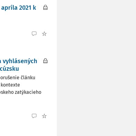
 apríla 2021 k
a vyhlásených
ncúzsku
porušenie článku
 kontexte
pskeho zatýkacieho