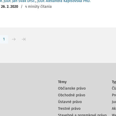
f. JUDr. Ján Svák DrSc.
,
JUDr. Alexandra Kapišovská PhD.
:
26. 2. 2020
/
4 minúty čítania
1
Témy
Ty
Občianske právo
Čl
Obchodné právo
Pr
Ústavné právo
Ju
Trestné právo
Ak
Stavebné a pozemkové právo,
We