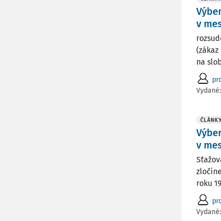
Výber
v mes
rozsud
(zákaz
na slo
pro
Vydané
ČLÁNK
Výber
v mes
Sťažova
zločin
roku 19
pro
Vydané