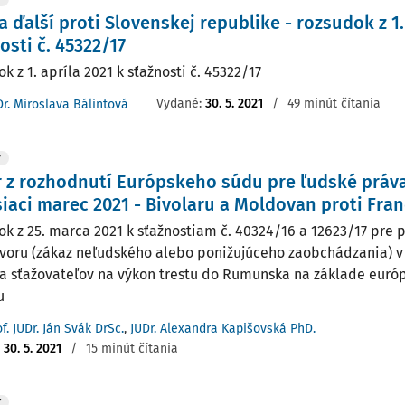
 a ďalší proti Slovenskej republike - rozsudok z 1.
osti č. 45322/17
k z 1. apríla 2021 k sťažnosti č. 45322/17
Vydané:
30. 5. 2021
/
49 minút čítania
Dr. Miroslava Bálintová
Y
 z rozhodnutí Európskeho súdu pre ľudské práv
iaci marec 2021 - Bivolaru a Moldovan proti Fra
ok z 25. marca 2021 k sťažnostiam č. 40324/16 a 12623/17 pre 
voru (zákaz neľudského alebo ponižujúceho zaobchádzania) v
a sťažovateľov na výkon trestu do Rumunska na základe euró
u
f. JUDr. Ján Svák DrSc.
,
JUDr. Alexandra Kapišovská PhD.
:
30. 5. 2021
/
15 minút čítania
Y