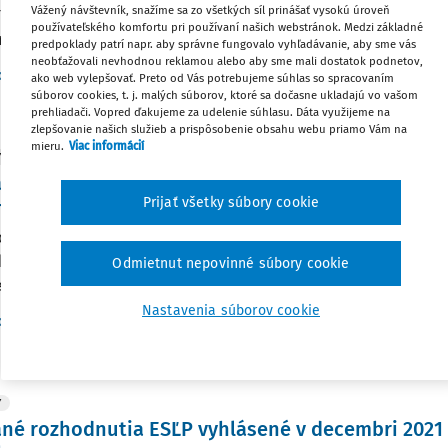
Vážený návštevník, snažíme sa zo všetkých síl prinášať vysokú úroveň
7/20 a 17008/20 a rozsudok Z. proti Islandu z 13. januára 2026 
používateľského komfortu pri používaní našich webstránok. Medzi základné
rušenie článku 3 Dohovoru (zákaz neľudského alebo ponižujúce
predpoklady patrí napr. aby správne fungovalo vyhľadávanie, aby sme vás
neobťažovali nevhodnou reklamou alebo aby sme mali dostatok podnetov,
f. JUDr. Ján Svák DrSc.
,
JUDr. Alexandra Kapišovská PhD.
ako web vylepšovať. Preto od Vás potrebujeme súhlas so spracovaním
súborov cookies, t. j. malých súborov, ktoré sa dočasne ukladajú vo vašom
:
9. 4. 2026
/
11 minút čítania
prehliadači. Vopred ďakujeme za udelenie súhlasu. Dáta využijeme na
zlepšovanie našich služieb a prispôsobenie obsahu webu priamo Vám na
mieru.
Viac informácií
Y
né rozhodnutia ESĽP vyhlásené od 1. novembra d
Prijať všetky súbory cookie
bra 2022 - Loste proti Francúzsku
ok z 3. novembra 2022 k sťažnosti č. 59227/12 pre porušenie čl
kého alebo ponižujúceho zaobchádzania), článku 9 (sloboda 
Odmietnut nepovinné súbory cookie
nstva) a článku 13 Dohovoru (právo na efektívny prostriedok ná
Nastavenia súborov cookie
f. JUDr. Ján Svák DrSc.
,
JUDr. Alexandra Kapišovská PhD.
:
5. 2. 2023
/
12 minút čítania
Y
né rozhodnutia ESĽP vyhlásené v decembri 2021 