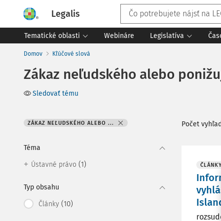
Legalis
Tematické oblasti
Webináre
Legislatíva
Čas
Domov
Kľúčové slová
Zákaz neľudského alebo poniž
Sledovať tému
ZÁKAZ NEĽUDSKÉHO ALEBO ...
Počet vyhľa
Téma
(1)
Ústavné právo
ČLÁNK
Infor
Typ obsahu
vyhlá
Islan
(10)
Články
rozsudo