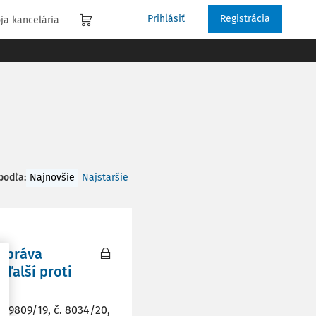
Prihlásiť
Registrácia
ja kancelária
 podľa
:
Najnovšie
Najstaršie
é práva
 ďalší proti
. 59809/19, č. 8034/20,