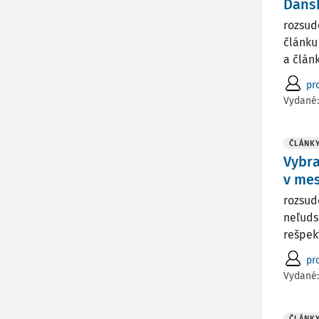
Dáns
rozsud
článku
a člán
pro
Vydané
ČLÁNK
Vybra
v mes
rozsud
neľuds
rešpek
pro
Vydané
ČLÁNK