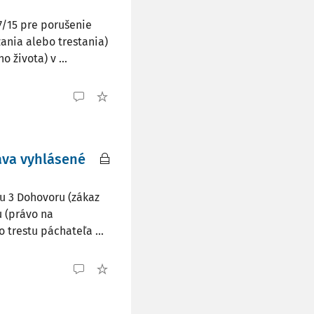
7/15 pre porušenie
ania alebo trestania)
života) v ...
áva vyhlásené
ku 3 Dohovoru (zákaz
 (právo na
trestu páchateľa ...