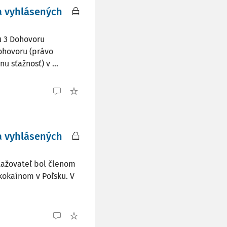
a vyhlásených
ku 3 Dohovoru
ohovoru (právo
 sťažnosť) v ...
a vyhlásených
Sťažovateľ bol členom
kokaínom v Poľsku. V