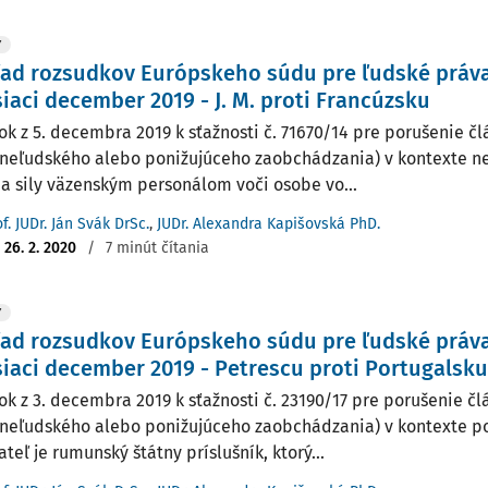
Y
ľad rozsudkov Európskeho súdu pre ľudské práv
iaci december 2019 - J. M. proti Francúzsku
ok z 5. decembra 2019 k sťažnosti č. 71670/14 pre porušenie č
 neľudského alebo ponižujúceho zaobchádzania) v kontexte 
ia sily väzenským personálom voči osobe vo...
f. JUDr. Ján Svák DrSc.
,
JUDr. Alexandra Kapišovská PhD.
:
26. 2. 2020
/
7 minút čítania
Y
ľad rozsudkov Európskeho súdu pre ľudské práv
iaci december 2019 - Petrescu proti Portugalsku
ok z 3. decembra 2019 k sťažnosti č. 23190/17 pre porušenie č
 neľudského alebo ponižujúceho zaobchádzania) v kontexte 
teľ je rumunský štátny príslušník, ktorý...