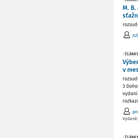
M. B.
sťažn
rozsudo
JU
ČLÁNK
Výber
v mes
rozsud
3 Doho
vydani
rozkaz
pro
Vydané
ČLÁNK