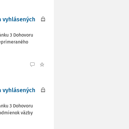
a vyhlásených
lánku 3 Dohovoru
neprimeraného
a vyhlásených
lánku 3 Dohovoru
podmienok väzby