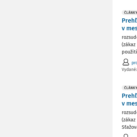
ČLÁNK
Preh
v mes
rozsud
(zákaz
použit
pro
Vydané
ČLÁNK
Preh
v mes
rozsud
(zákaz
Sťažova