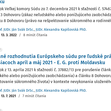
ku
ok Veľkej komory Súdu zo 7. decembra 2021 k sťažnosti č. 5746
 3 Dohovoru (zákaz neľudského alebo ponižujúceho zaobchádz
ku 8 Dohovoru (právo na rešpektovanie súkromného a rodinného 
f. JUDr. Ján Svák DrSc.
,
JUDr. Alexandra Kapišovská PhD.
:
13. 3. 2022
/
8 minút čítania
Y
né rozhodnutia Európskeho súdu pre ľudské pr
iacoch apríl a máj 2021 - E. G. proti Moldavsku
ok z 13. apríla 2021 k sťažnosti č. 37882/13 pre porušenie člán
kého alebo ponižujúceho zaobchádzania) a článku 8 Dohovoru
tovanie súkromného života) v kontexte nevykonania uloženého 
f. JUDr. Ján Svák DrSc.
,
JUDr. Alexandra Kapišovská PhD.
:
13. 7. 2021
/
7 minút čítania
Y