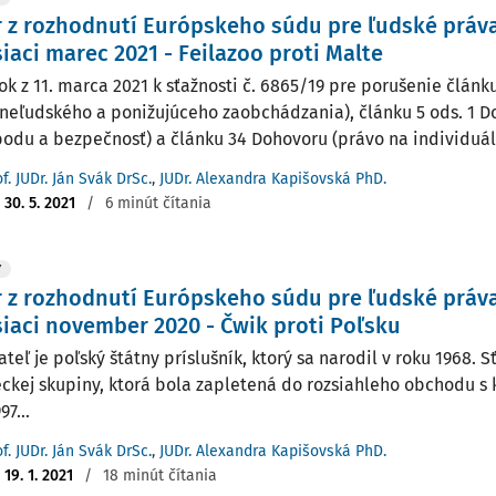
 z rozhodnutí Európskeho súdu pre ľudské práv
iaci marec 2021 - Feilazoo proti Malte
ok z 11. marca 2021 k sťažnosti č. 6865/19 pre porušenie člán
 neľudského a ponižujúceho zaobchádzania), článku 5 ods. 1 D
bodu a bezpečnosť) a článku 34 Dohovoru (právo na individuálnu
f. JUDr. Ján Svák DrSc.
,
JUDr. Alexandra Kapišovská PhD.
:
30. 5. 2021
/
6 minút čítania
Y
 z rozhodnutí Európskeho súdu pre ľudské práv
iaci november 2020 - Čwik proti Poľsku
teľ je poľský štátny príslušník, ktorý sa narodil v roku 1968. 
eckej skupiny, ktorá bola zapletená do rozsiahleho obchodu s 
97...
f. JUDr. Ján Svák DrSc.
,
JUDr. Alexandra Kapišovská PhD.
:
19. 1. 2021
/
18 minút čítania