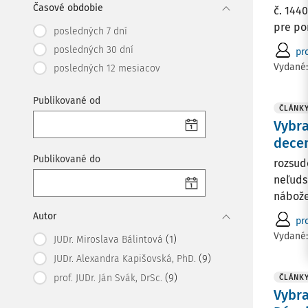
Časové obdobie
č. 1440
pre po
posledných 7 dní
posledných 30 dní
pro
Vydané
posledných 12 mesiacov
Publikované od
ČLÁNK
Vybra
decem
Publikované do
rozsud
neľuds
nábože
Autor
pro
Vydané
(1)
JUDr. Miroslava Bálintová
(9)
JUDr. Alexandra Kapišovská, PhD.
(9)
prof. JUDr. Ján Svák, DrSc.
ČLÁNK
Vybra