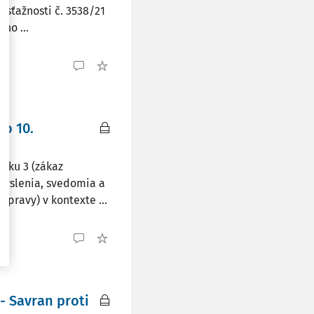
k sťažnosti č. 3538/21
ho ...
o 10.
ánku 3 (zákaz
myslenia, svedomia a
pravy) v kontexte ...
- Savran proti